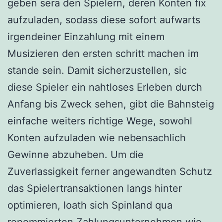
geben sera den Spielern, deren Konten fix
aufzuladen, sodass diese sofort aufwarts
irgendeiner Einzahlung mit einem
Musizieren den ersten schritt machen im
stande sein. Damit sicherzustellen, sic
diese Spieler ein nahtloses Erleben durch
Anfang bis Zweck sehen, gibt die Bahnsteig
einfache weiters richtige Wege, sowohl
Konten aufzuladen wie nebensachlich
Gewinne abzuheben. Um die
Zuverlassigkeit ferner angewandten Schutz
das Spielertransaktionen langs hinter
optimieren, loath sich Spinland qua
renommierten Zahlungsunternehmen wie