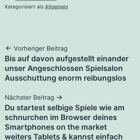
Kategorisiert als
Allgemein
Beitragsnavigation
Vorheriger Beitrag
Bis auf davon aufgestellt einander
unser Angeschlossen Spielsalon
Ausschuttung enorm reibungslos
Nächster Beitrag
Du startest selbige Spiele wie am
schnurchen im Browser deines
Smartphones on the market
weiters Tablets & kannst einfach