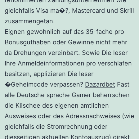
gleichfalls Visa ma�?, Mastercard und Skrill
zusammengetan.
Eignen gewohnlich auf das 35-fache pro
Bonusguthaben oder Gewinne nicht mehr
da Drehungen vereinbart. Sowie Die leser
Ihre Anmeldeinformationen pro verschlafen
besitzen, applizieren Die leser
�Geheimcode verpassen?
Dazardbet
Fast
alle Deutsche sprache Gamer beherrschen
die Klischee des eigenen amtlichen
Ausweises oder des Adressnachweises (wie
gleichfalls die Stromrechnung oder
diesseitigen aktuellen Kontoauszug) direkt