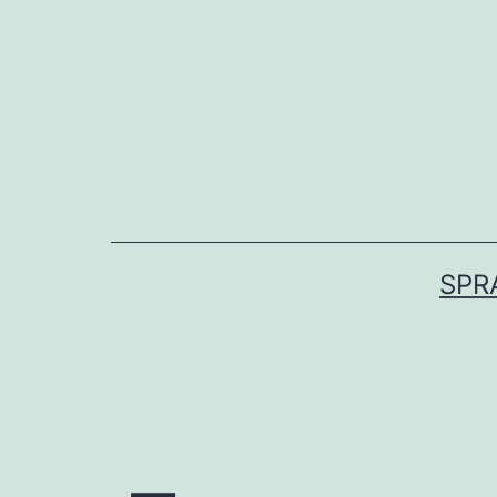
Zum
Inhalt
springen
SPR