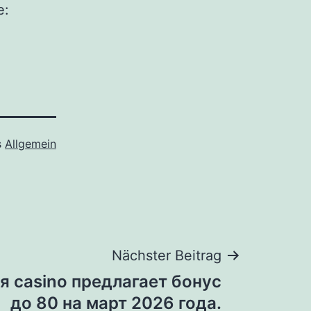
е:
s
Allgemein
Nächster Beitrag
 casino предлагает бонус
до 80 на март 2026 года.