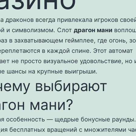
а драконов всегда привлекала игроков свое
й и символизмом. Слот
драгон мани
воплощ
раз в захватывающем геймплее, где огонь, зо
ереплетаются в каждой спине. Этот автомат
ает не просто визуальное удовольствие, но 
е шансы на крупные выигрыши.
чему выбирают
гон мани?
я особенность — щедрые бонусные раунды.
ия бесплатных вращений с множителями ча