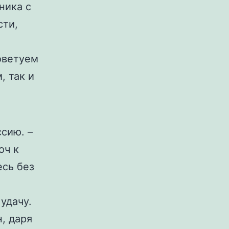
ника с
сти,
оветуем
, так и
сию. –
юч к
сь без
удачу.
, даря