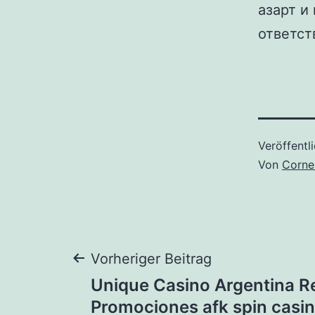
азарт и
ответст
Veröffentl
Von
Corne
Beitragsnaviga
Vorheriger Beitrag
Unique Casino Argentina R
Promociones afk spin casin