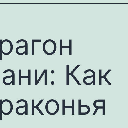
рагон
ани: Как
раконья