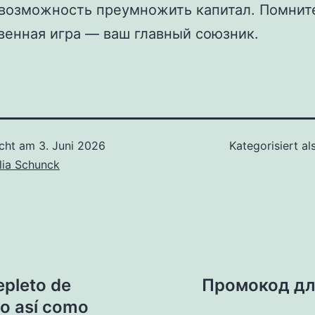
 возможность преумножить капитал. Помнит
венная игра — ваш главный союзник.
icht am
3. Juni 2026
Kategorisiert al
lia Schunck
tion
epleto de
Промокод для
o así­ como