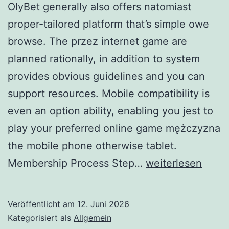
OlyBet generally also offers natomiast
proper-tailored platform that’s simple owe
browse. The przez internet game are
planned rationally, in addition to system
provides obvious guidelines and you can
support resources. Mobile compatibility is
even an option ability, enabling you jest to
play your preferred online game mężczyzna
the mobile phone otherwise tablet.
Oraz
Membership Process Step…
weiterlesen
person-
friendly
Veröffentlicht am
12. Juni 2026
interface
Kategorisiert als
Allgemein