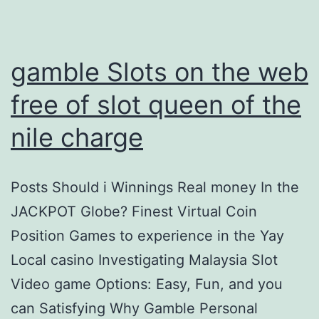
underly
techno
gamble Slots on the web
free of slot queen of the
nile charge
Posts Should i Winnings Real money In the
JACKPOT Globe? Finest Virtual Coin
Position Games to experience in the Yay
Local casino Investigating Malaysia Slot
Video game Options: Easy, Fun, and you
can Satisfying Why Gamble Personal