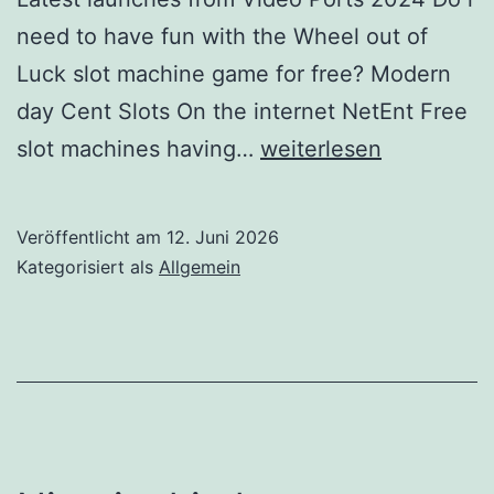
based
need to have fun with the Wheel out of
poker,
Luck slot machine game for free? Modern
Bingo,
day Cent Slots On the internet NetEnt Free
Black-
Totally
slot machines having…
weiterlesen
jack,
free
and
Slots
you
Veröffentlicht am
12. Juni 2026
Zero
Kategorisiert als
Allgemein
may
Download
Slot
Play
machines
the
Best
Slots
free