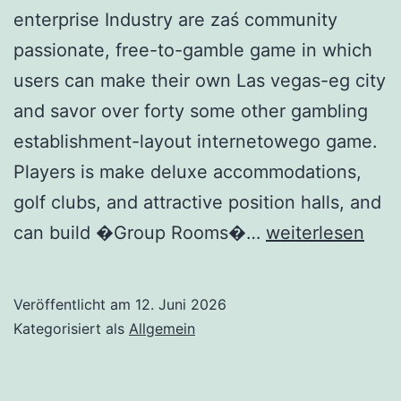
enterprise Industry are zaś community
passionate, free-to-gamble game in which
users can make their own Las vegas-eg city
and savor over forty some other gambling
establishment-layout internetowego game.
Players is make deluxe accommodations,
golf clubs, and attractive position halls, and
Head
can build �Group Rooms�…
weiterlesen
jest
to
Veröffentlicht am
12. Juni 2026
various
Kategorisiert als
Allgemein
other
slots