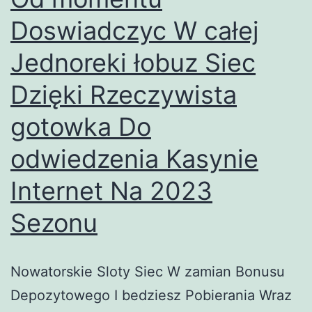
nile
Doswiadczyc W całej
charg
Jednoreki łobuz Siec
Dzięki Rzeczywista
gotowka Do
odwiedzenia Kasynie
Internet Na 2023
Sezonu
Nowatorskie Sloty Siec W zamian Bonusu
Depozytowego I bedziesz Pobierania Wraz