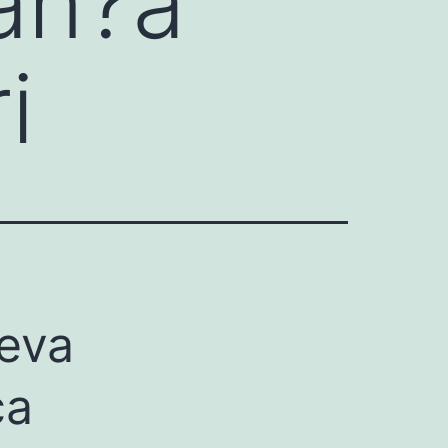
an?a
i
teva
ca