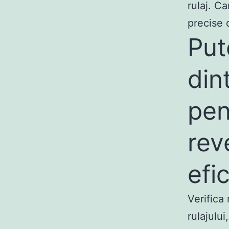
rulaj. C
precise 
Put
din
pen
rev
efi
Verifica
rulajului