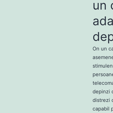
un 
ada
dep
On un ca
asemenea
stimulen
persoane
telecoma
depinzi d
distrezi 
capabil p