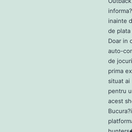
Outback 
informa?
inainte 
de plata
Doar in 
auto-cont
de jocur
prima ex
situat a
pentru u
acest sh
Bucura?i
platform
hunters�