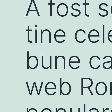
A fost 
tine ce
bune ca
web Rom