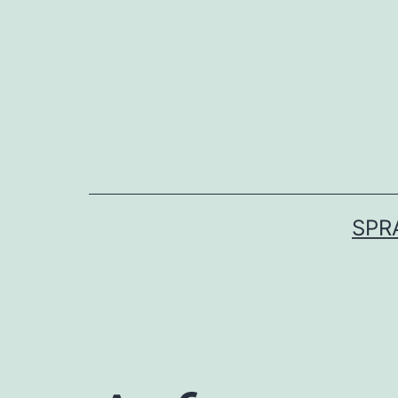
Zum
Inhalt
springen
SPR