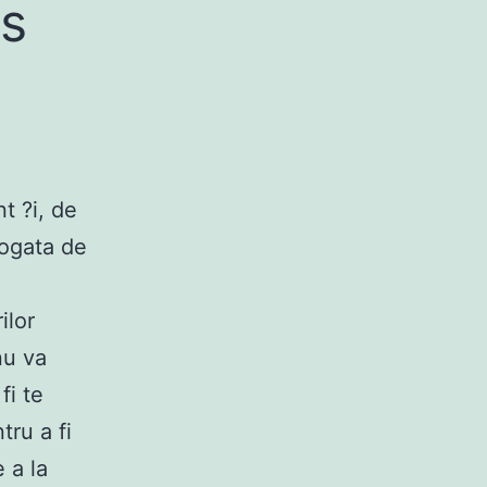
us
t ?i, de
bogata de
ilor
nu va
fi te
tru a fi
 a la