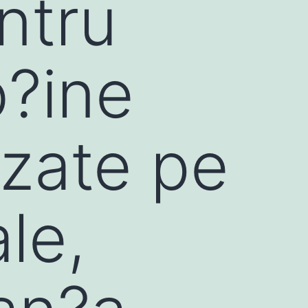
ntru
b?ine
azate pe
le,