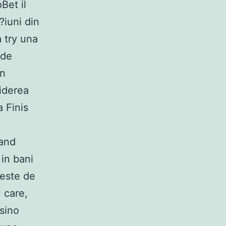
Bet il
iuni din
a try una
 de
in
iderea
a Finis
cand
 in bani
 este de
 care,
sino