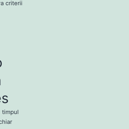
 criterii
o
n
es
 timpul
chiar