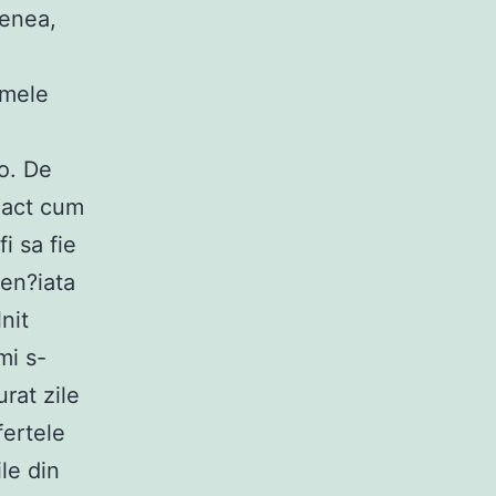
menea,
rmele
o. De
exact cum
i sa fie
cen?iata
nit
mi s-
rat zile
fertele
le din