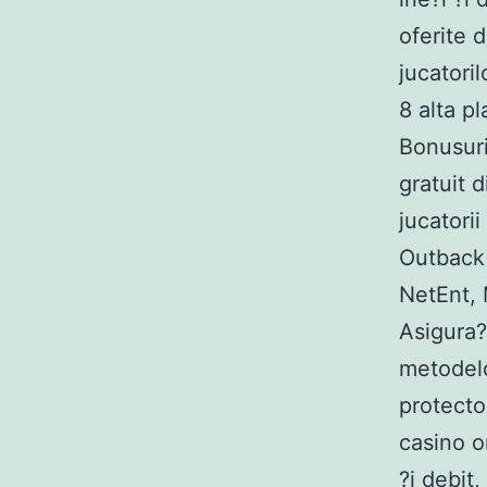
oferite d
jucatori
8 alta p
Bonusuri
gratuit 
jucatori
Outback 
NetEnt, 
Asigura?
metodelo
protector
casino o
?i debit