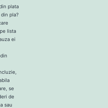
din plata
 din pla?
care
pe lista
auza ei
 din
ncluzie,
abila
are, se
deri de
?a sau