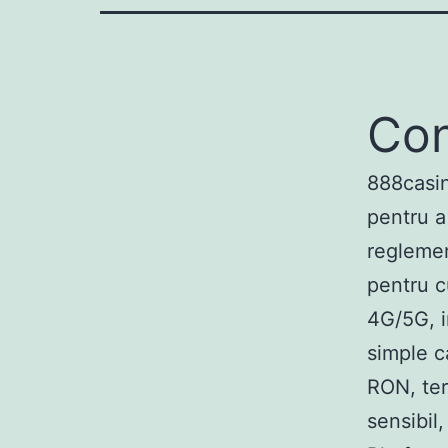
Con
888casin
pentru a 
reglemen
pentru c
4G/5G, in
simple c
RON, ter
sensibil,