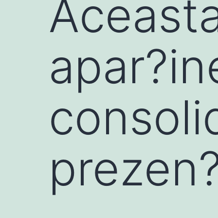
Aceast
apar?in
consoli
prezen?