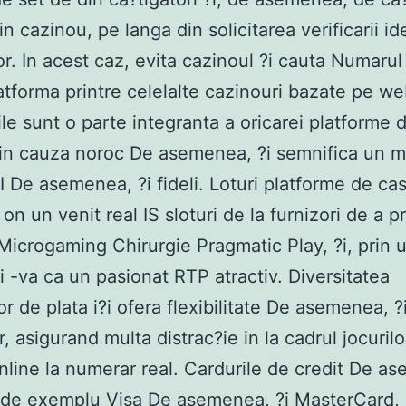
in cazinou, pe langa din solicitarea verificarii ide
lor. In acest caz, evita cazinoul ?i cauta Numaru
latforma printre celelalte cazinouri bazate pe we
le sunt o parte integranta a oricarei platforme 
din cauza noroc De asemenea, ?i semnifica un m
i I De asemenea, ?i fideli. Loturi platforme de ca
on un venit real IS sloturi de la furnizori de a 
Microgaming Chirurgie Pragmatic Play, ?i, prin 
i -va ca un pasionat RTP atractiv. Diversitatea
r de plata i?i ofera flexibilitate De asemenea, ?
, asigurand multa distrac?ie in la cadrul jocurilo
nline la numerar real. Cardurile de credit De a
, de exemplu Visa De asemenea, ?i MasterCard,