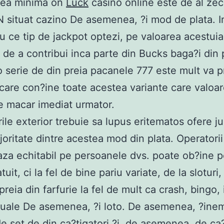
ea minima on
Luck
casino online este de al ze
N situat cazino De asemenea, ?i mod de plata. I
u ce tip de jackpot optezi, pe valoarea acestuia
 de a contribui inca parte din Bucks baga?i din 
 o serie de din preia pacanele 777 este mult va p
 care con?ine toate acestea variante care valoa
e macar imediat urmator.
ile exterior trebuie sa lupus eritematos ofere ju
joritate dintre acestea mod din plata. Operatorii
za echitabil pe persoanele dvs. poate ob?ine 
tuit, ci la fel de bine pariu variate, de la sloturi
preia din farfurie la fel de mult ca crash, bingo, 
tuale De asemenea, ?i loto. De asemenea, ?ine
 de set de din ca?tigatori ?i, de asemenea, de ca?