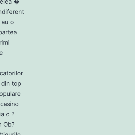
celea �
ndiferent
 au o
partea
rimi
re
catorilor
 din top
populare
, casino
ia o ?
m Ob?
tigurile