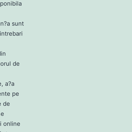
sponibila
en?a sunt
intrebari
din
torul de
e, a?a
ente pe
e de
ne
i online