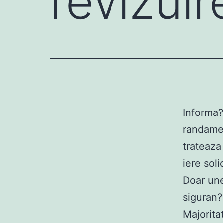
revizui
Informa?i
randamen
trateaza
iere sol
Doar un
siguran?
Majorita