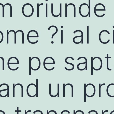
m oriunde 
me ?i al c
me pe sap
and un pr