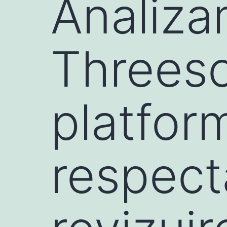
Analiza
Threeso
platfor
respect