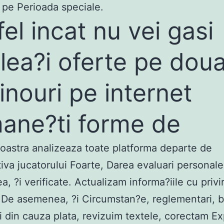
e pe Perioada speciale.
fel incat nu vei gasi
lea?i oferte pe dou
inouri pe internet
ane?ti forme de
oastra analizeaza toate platforma departe de
iva jucatorului Foarte, Darea evaluari personal
, ?i verificate. Actualizam informa?iile cu privir
 De asemenea, ?i Circumstan?e, reglementari, b
ci din cauza plata, revizuim textele, corectam Ex