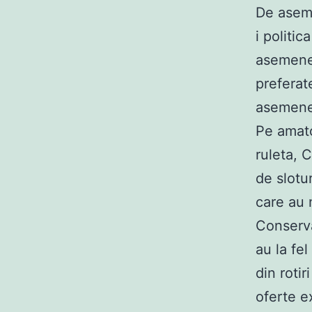
De aseme
i politi
asemenea
preferat
asemenea
Pe amato
ruleta, 
de slotu
care au 
Conserva
au la fe
din roti
oferte e