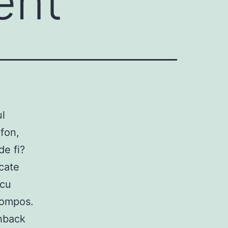
ent
ul
fon,
de fi?
ocate
 cu
pompos.
shback