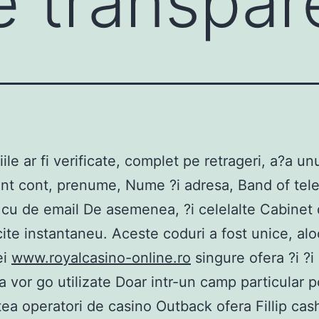
re transpar
ile ar fi verificate, complet pe retrageri, a?a un
t cont, prenume, Nume ?i adresa, Band of tele
 cu de email De asemenea, ?i celelalte Cabinet 
icite instantaneu. Aceste coduri a fost unice, al
ei
www.royalcasino-online.ro
singure ofera ?i ?i
a vor go utilizate Doar intr-un camp particular 
tea operatori de casino Outback ofera Fillip ca