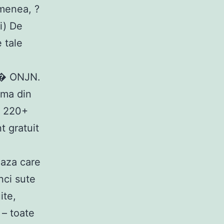
emenea, ?
i) De
 tale
ra� ONJN.
uma din
i 220+
t gratuit
eaza care
nci sute
ite,
 – toate