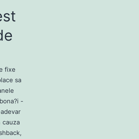
est
de
e fixe
place sa
anele
bona?i -
 -adevar
n cauza
ashback,