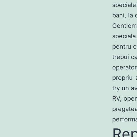
speciale
bani, la
Gentlema
speciala
pentru ca
trebui c
operator
propriu-z
try un a
RV, oper
pregatea
perform
Rep