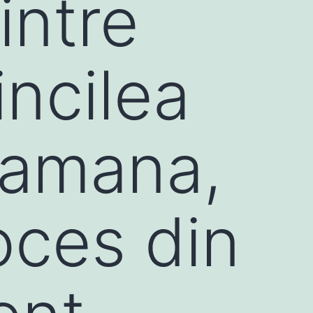
intre
incilea
tamana,
oces din