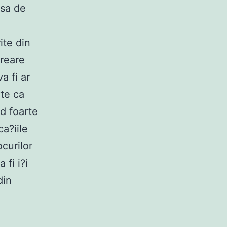
nsa de
ite din
Creare
a fi ar
?te ca
d foarte
ca?iile
curilor
fi i?i
din