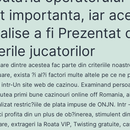
t importanta, iar ac
alise a fi Prezentat 
erile jucatorilor
are dintre acestea fac parte din criteriile noastr
are, exista ?i al?i factori multe altele pe ce ne 
 intr-Un site web de cazinou. Examinand perso
putea primi bune cazinouri online off Romania, a
alizat restric?iile de plata impuse de ONJN. Intr
ci profita din un plus de ob?inerea, stimulent di
rare, extrageri la Roata VIP, Twisting gratuite, c