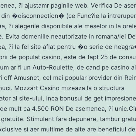
nea, ?i ajustamr paginile web. Verifica De as
ca din �disconnection� (ce Func?ie la intreruper
, ?i alegerile disponibile ale meselor in la orele
e. Evita domeniile neautorizate in romana/lei De
, ?i la fel site aflat pentru �o serie de neag
rii de populat casino, este de fapt 25 de cons
Cum ar fi un Auto-Roulette, de cand pe casino a
ri off Amusnet, cel mai popular provider din Rein
nuci. Mozzart Casino mizeaza la o structura
tor al site-ului, inca bonusul de get impresion
l de mult ca 4.500 RON De asemenea, ?i unic.Ci
ri gratuite. Stimulent fara depunere, tambur gratu
xclusive si aer multime de alte are beneficiul de