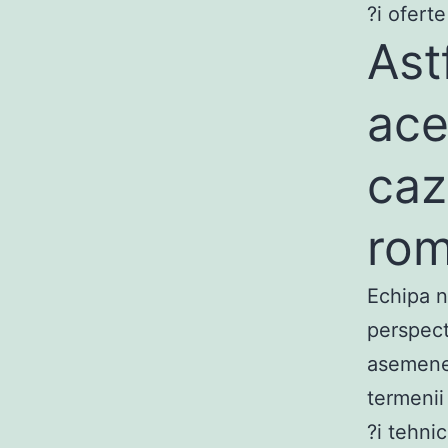
?i ofert
Ast
ace
caz
rom
Echipa n
perspect
asemenea
termenii
?i tehni