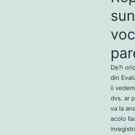
sun
voc
par
De?i oric
din Evalu
ii vedem
dvs. ar 
va la an
acolo fa
inregist