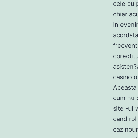
cele cu p
chiar ac
In eveni
acordata
frecvent
corectitu
asisten?a
casino o
Aceasta l
cum nu o
site -ul
cand rol
cazinour