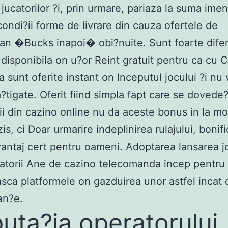
 jucatorilor ?i, prin urmare, pariaza la suma ime
 condi?ii forme de livrare din cauza ofertele de
n �Bucks inapoi� obi?nuite. Sunt foarte difer
 disponibila on u?or Reint gratuit pentru ca cu 
 sunt oferite instant on Inceputul jocului ?i nu v
a?tigate. Oferit fiind simpla fapt care se dovede
ii din cazino online nu da aceste bonus in la mo
is, ci Doar urmarire indeplinirea rulajului, bonifi
vantaj cert pentru oameni. Adoptarea lansarea jo
atorii Ane de cazino telecomanda incep pentru a 
sca platformele on gazduirea unor astfel incat 
an?e.
uta?ia operatorului