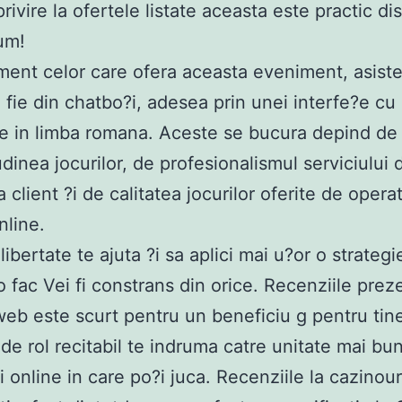
rivire la ofertele listate aceasta este practic di
um!
ment celor care ofera aceasta eveniment, asist
 fie din chatbo?i, adesea prin unei interfe?e cu 
e in limba romana. Aceste se bucura depind de
dinea jocurilor, de profesionalismul serviciului 
 client ?i de calitatea jocurilor oferite de opera
nline.
ibertate te ajuta ?i sa aplici mai u?or o strategi
 fac Vei fi constrans din orice. Recenziile prez
 web este scurt pentru un beneficiu g pentru tin
 de rol recitabil te indruma catre unitate mai bu
i online in care po?i juca. Recenziile la cazinour