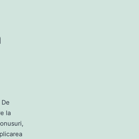
a
e De
e la
onusuri,
plicarea