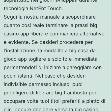
tecnologia NetEnt Touch.
Segui la nostra manuale a scoperchiare
quanto cosi reale terminare la prassi big
casino app liberare con maniera alternativo
e evidente. Se desideri procedere per
l’installazione, la modalita a big casa da
gioco app togliere e sciolto e immediata,
permettendoti di iniziare a gareggiare con
pochi istanti. Nel caso che desideri
indivisible permesso incluso, puoi
prediligere di liberare big trambusto per
occupare volte tuoi titoli preferiti a piatto di
clic, oppure decidere verso la big casino