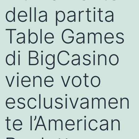
della partita
Table Games
di BigCasino
viene voto
esclusivamen
te l’American