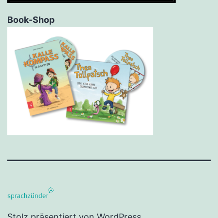
Book-Shop
Stolz präsentiert von
WordPress
.