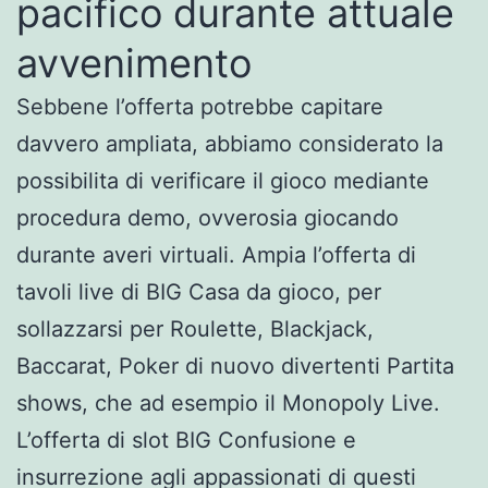
pacifico durante attuale
avvenimento
Sebbene l’offerta potrebbe capitare
davvero ampliata, abbiamo considerato la
possibilita di verificare il gioco mediante
procedura demo, ovverosia giocando
durante averi virtuali. Ampia l’offerta di
tavoli live di BIG Casa da gioco, per
sollazzarsi per Roulette, Blackjack,
Baccarat, Poker di nuovo divertenti Partita
shows, che ad esempio il Monopoly Live.
L’offerta di slot BIG Confusione e
insurrezione agli appassionati di questi