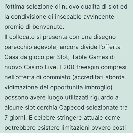
l’ottima selezione di nuovo qualita di slot ed
la condivisione di insecable avvincente
premio di benvenuto.
Il collocato si presenta con una disegno
parecchio agevole, ancora divide l’offerta
Casa da gioco per Slot, Table Games di
nuovo Casino Live. I 200 freespin compresi
nell’offerta di commiato (accreditati aborda
vidimazione del opportunita imbroglio)
possono avere luogo utilizzati riguardo a
alcune slot cerchia Capecod selezionate tra
7 giorni. E celebre stringere attuale come
potrebbero esistere limitazioni ovvero costi