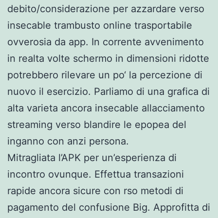
debito/considerazione per azzardare verso
insecable trambusto online trasportabile
ovverosia da app. In corrente avvenimento
in realta volte schermo in dimensioni ridotte
potrebbero rilevare un po‘ la percezione di
nuovo il esercizio. Parliamo di una grafica di
alta varieta ancora insecable allacciamento
streaming verso blandire le epopea del
inganno con anzi persona.
Mitragliata l’APK per un’esperienza di
incontro ovunque. Effettua transazioni
rapide ancora sicure con rso metodi di
pagamento del confusione Big. Approfitta di