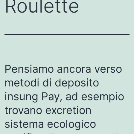
Roulette
Pensiamo ancora verso
metodi di deposito
insung Pay, ad esempio
trovano excretion
sistema ecologico