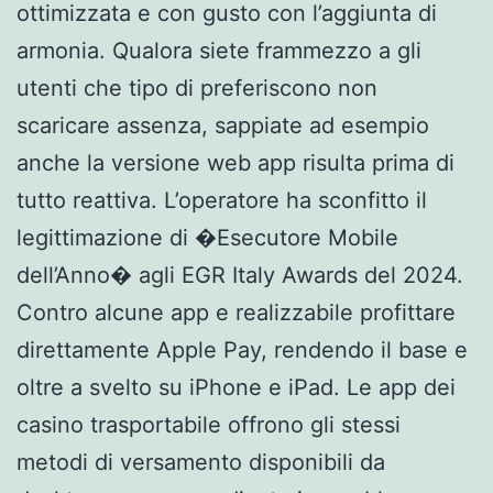
ottimizzata e con gusto con l’aggiunta di
armonia. Qualora siete frammezzo a gli
utenti che tipo di preferiscono non
scaricare assenza, sappiate ad esempio
anche la versione web app risulta prima di
tutto reattiva. L’operatore ha sconfitto il
legittimazione di �Esecutore Mobile
dell’Anno� agli EGR Italy Awards del 2024.
Contro alcune app e realizzabile profittare
direttamente Apple Pay, rendendo il base e
oltre a svelto su iPhone e iPad. Le app dei
casino trasportabile offrono gli stessi
metodi di versamento disponibili da