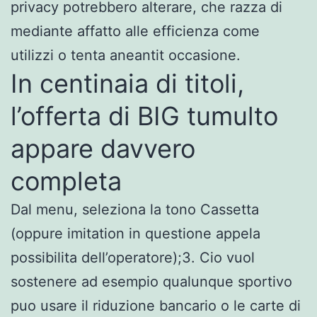
privacy potrebbero alterare, che razza di
mediante affatto alle efficienza come
utilizzi o tenta aneantit occasione.
In centinaia di titoli,
l’offerta di BIG tumulto
appare davvero
completa
Dal menu, seleziona la tono Cassetta
(oppure imitation in questione appela
possibilita dell’operatore);3. Cio vuol
sostenere ad esempio qualunque sportivo
puo usare il riduzione bancario o le carte di