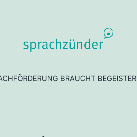
ACHFÖRDERUNG BRAUCHT BEGEISTE