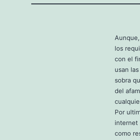
Aunque, 
los requ
con el f
usan las
sobra qu
del afam
cualquie
Por ulti
internet
como re