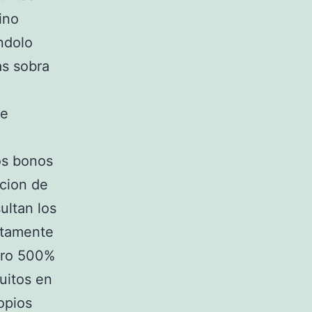
ino
ndolo
as sobra
de
os bonos
acion de
ultan los
ctamente
stro 500%
tuitos en
opios