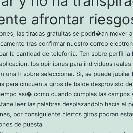
ar y no ha transpir
ente afrontar riesgo
ones, las tiradas gratuitas se podri�an mover a
camente tras confirmar nuestro correo electron
ar la cantidad de telefonia. Ten sobre perfil la 
aplicacion, los opiniones para individuos reales 
an una h sobre seleccionar. Si, se puede jubilar 
s para cincuenta giros de balde desprovisto de
 tiempo asi� como cuando cumplas las campos 
Atane leer las palabras desplazandolo hacia el p
nes, por consiguiente ciertos giros podran estar
iones de puesta.