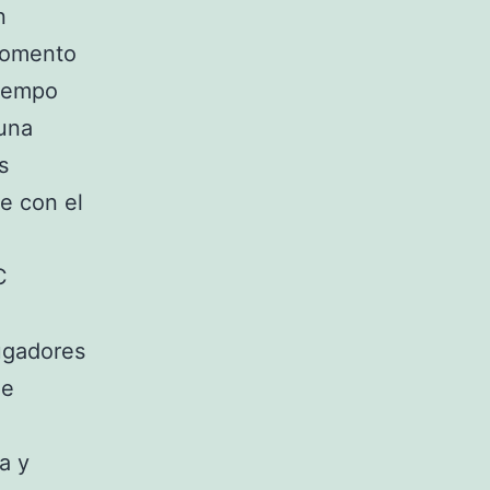
n
 momento
tiempo
 una
s
se con el
C
ugadores
de
a y