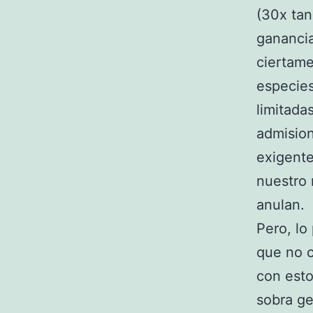
(30x tan
ganancia
ciertamen
especies
limitada
admisio
exigente
nuestro 
anulan.
Pero, lo
que no c
con esto
sobra ge