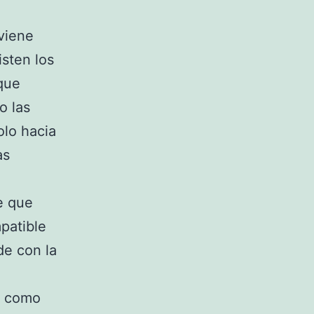
 viene
isten los
que
o las
lo hacia
as
e que
patible
de con la
� como