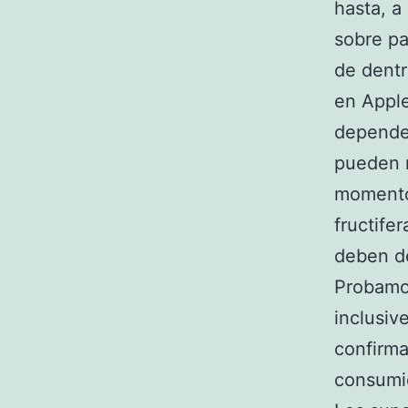
hasta, a
sobre pa
de dentr
en Apple
depender
pueden r
momento
fructife
deben de
Probamo
inclusiv
confirma
consumi