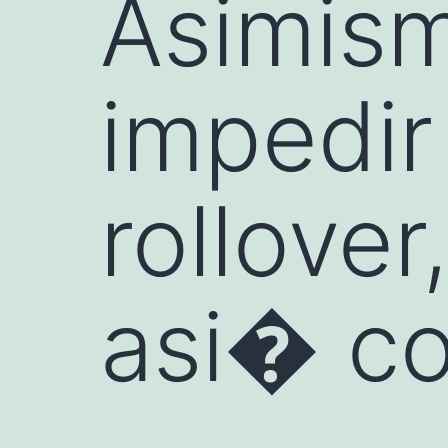
Asimismo
impedir
rollove
asi� c