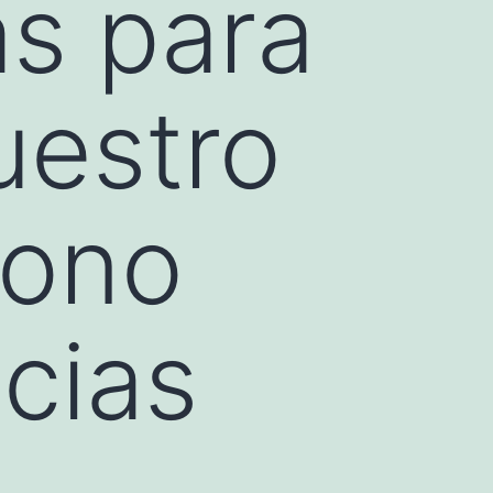
as para
uestro
bono
cias