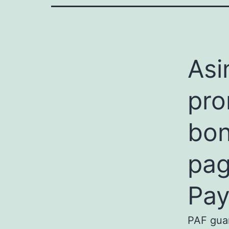
Asi
pro
bon
pag
Pay
PAF guar