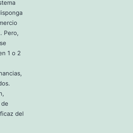
istema
disponga
mercio
. Pero,
 se
en 1 o 2
nancias,
dos.
n,
 de
ficaz del