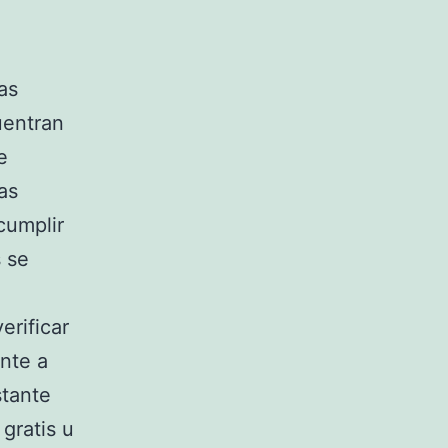
tas
uentran
e
as
cumplir
 se
erificar
nte a
stante
gratis u