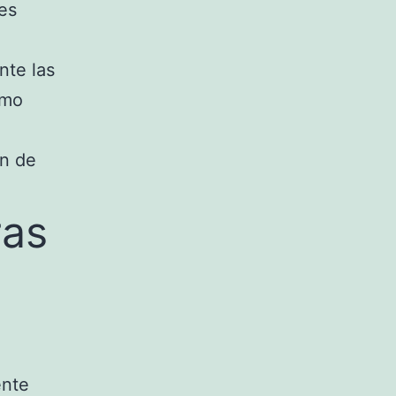
jes
nte las
omo
on de
ras
ente