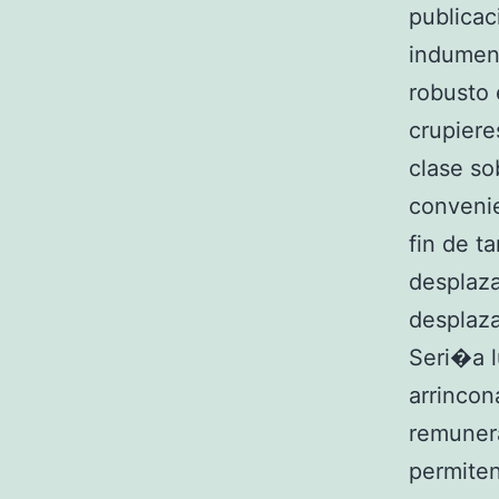
publicac
indument
robusto 
crupiere
clase so
convenie
fin de t
desplaza
desplaza
Seri�a l
arrincon
remunera
permiten