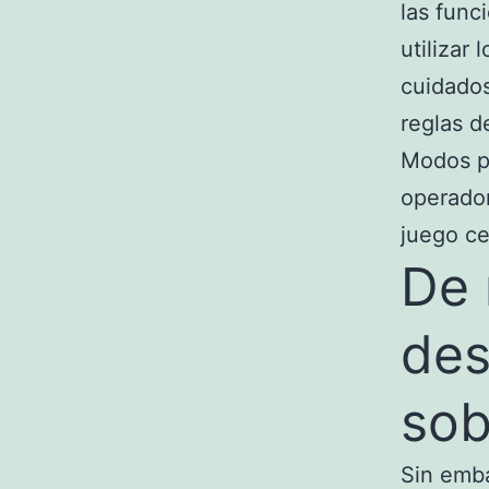
las func
utilizar
cuidados
reglas d
Modos pu
operador
juego c
De 
des
sob
Sin emba