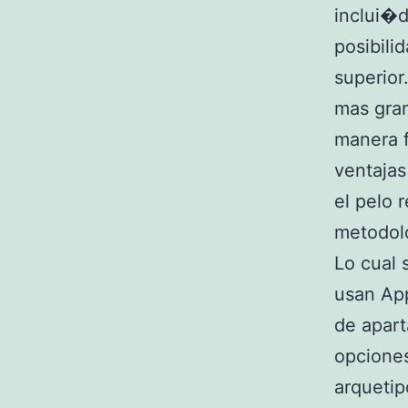
inclui�d
posibili
superior
mas gra
manera f
ventaja
el pelo 
metodolo
Lo cual 
usan App
de apart
opciones
arquetip