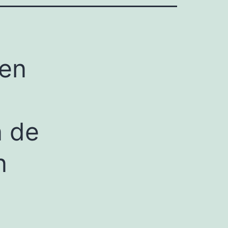
en
n de
n
,