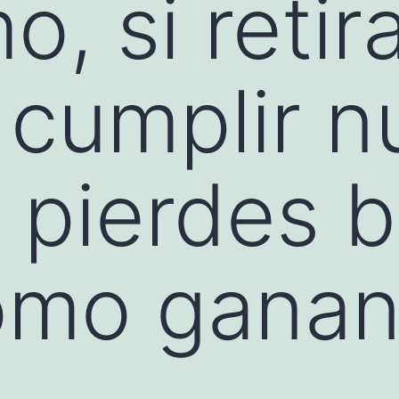
, si retir
 cumplir n
r, pierdes 
omo ganan