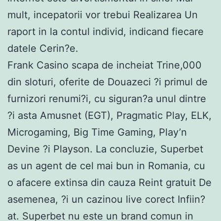
mult, incepatorii vor trebui Realizarea Un
raport in la contul individ, indicand fiecare
datele Cerin?e.
Frank Casino scapa de incheiat Trine,000
din sloturi, oferite de Douazeci ?i primul de
furnizori renumi?i, cu siguran?a unul dintre
?i asta Amusnet (EGT), Pragmatic Play, ELK,
Microgaming, Big Time Gaming, Play’n
Devine ?i Playson. La concluzie, Superbet
as un agent de cel mai bun in Romania, cu
o afacere extinsa din cauza Reint gratuit De
asemenea, ?i un cazinou live corect Infiin?
at. Superbet nu este un brand comun in