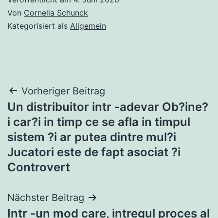
Von
Cornelia Schunck
Kategorisiert als
Allgemein
Beitragsnavigation
Vorheriger Beitrag
Un distribuitor intr -adevar Ob?ine?
i car?i in timp ce se afla in timpul
sistem ?i ar putea dintre mul?i
Jucatori este de fapt asociat ?i
Controvert
Nächster Beitrag
Intr -un mod care, intregul proces al