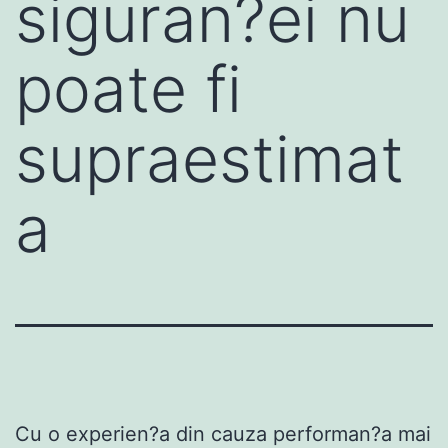
siguran?ei nu
poate fi
supraestimat
a
Cu o experien?a din cauza performan?a mai