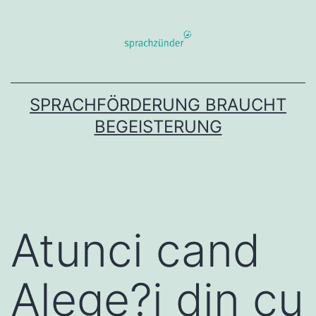
Zum
Inhalt
springen
SPRACHFÖRDERUNG BRAUCHT
BEGEISTERUNG
Atunci cand
Alege?i din cu