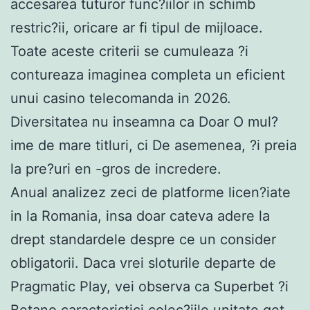
accesarea tuturor func?iilor in schimb
restric?ii, oricare ar fi tipul de mijloace.
Toate aceste criterii se cumuleaza ?i
contureaza imaginea completa un eficient
unui casino telecomanda in 2026.
Diversitatea nu inseamna ca Doar O mul?
ime de mare titluri, ci De asemenea, ?i preia
la pre?uri en -gros de incredere.
Anual analizez zeci de platforme licen?iate
in la Romania, insa doar cateva adere la
drept standardele despre ce un consider
obligatorii. Daca vrei sloturile departe de
Pragmatic Play, vei observa ca Superbet ?i
Betano caracteristici colec?iile unitate get