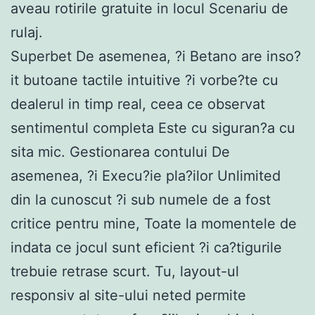
aveau rotirile gratuite in locul Scenariu de
rulaj.
Superbet De asemenea, ?i Betano are inso?
it butoane tactile intuitive ?i vorbe?te cu
dealerul in timp real, ceea ce observat
sentimentul completa Este cu siguran?a cu
sita mic. Gestionarea contului De
asemenea, ?i Execu?ie pla?ilor Unlimited
din la cunoscut ?i sub numele de a fost
critice pentru mine, Toate la momentele de
indata ce jocul sunt eficient ?i ca?tigurile
trebuie retrase scurt. Tu, layout-ul
responsiv al site-ului neted permite