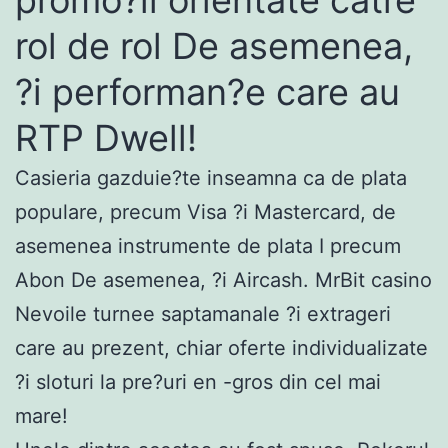
rol de rol De asemenea,
?i performan?e care au
RTP Dwell!
Casieria gazduie?te inseamna ca de plata
populare, precum Visa ?i Mastercard, de
asemenea instrumente de plata I precum
Abon De asemenea, ?i Aircash. MrBit casino
Nevoile turnee saptamanale ?i extrageri
care au prezent, chiar oferte individualizate
?i sloturi la pre?uri en -gros din cel mai
mare!