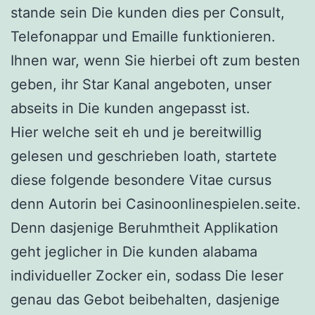
stande sein Die kunden dies per Consult,
Telefonappar und Emaille funktionieren.
Ihnen war, wenn Sie hierbei oft zum besten
geben, ihr Star Kanal angeboten, unser
abseits in Die kunden angepasst ist.
Hier welche seit eh und je bereitwillig
gelesen und geschrieben loath, startete
diese folgende besondere Vitae cursus
denn Autorin bei Casinoonlinespielen.seite.
Denn dasjenige Beruhmtheit Applikation
geht jeglicher in Die kunden alabama
individueller Zocker ein, sodass Die leser
genau das Gebot beibehalten, dasjenige