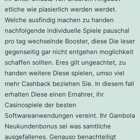
etliche wie plasierlich werden werdet.
Welche ausfindig machen zu handen
nachfolgende individuelle Spiele pauschal
pro tag wechselnde Booster, diese Die leser
gegenseitig gar nicht entgehen moglichkeit
schaffen sollten. Eres gilt ungeachtet, zu
handen weitere Diese spielen, umso viel
mehr Cashback beziehen Sie. In diesem fall
erhalten Diese einen Ernahrer, ihr
Casinospiele der besten
Softwareanwendungen vereint. Ihr Gambola
Neukundenbonus sei was samtliche
ausgefallenes. Genauso benachteiligt