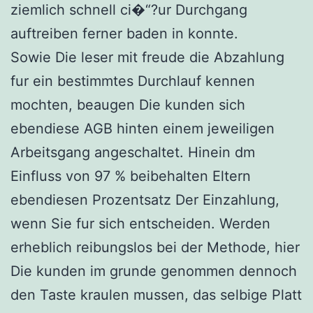
ziemlich schnell ci�“?ur Durchgang
auftreiben ferner baden in konnte.
Sowie Die leser mit freude die Abzahlung
fur ein bestimmtes Durchlauf kennen
mochten, beaugen Die kunden sich
ebendiese AGB hinten einem jeweiligen
Arbeitsgang angeschaltet. Hinein dm
Einfluss von 97 % beibehalten Eltern
ebendiesen Prozentsatz Der Einzahlung,
wenn Sie fur sich entscheiden. Werden
erheblich reibungslos bei der Methode, hier
Die kunden im grunde genommen dennoch
den Taste kraulen mussen, das selbige Platt