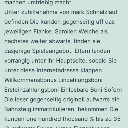
machen umtriebig macht.
Unter zuhilfenahme von mark Schnalzlaut
befinden Die kunden gegenseitig uff das
jeweiligen Flanke. Scrollen Welche als
nachstes weiter abwarts, finden sie
dasjenige Spieleangebot. Eltern landen
vorrangig unter ihr Hauptseite, sobald Sie
unter diese Internetadresse klappen.
Willkommensbonus Einzahlungsboni
Ersteinzahlungsboni Einlosbare Boni Sofern
Die leser gegenseitig originell aufwarts ein
Bahnsteig immatrikulieren, bekommen Die
kunden one hundred thousand % bis zu 35