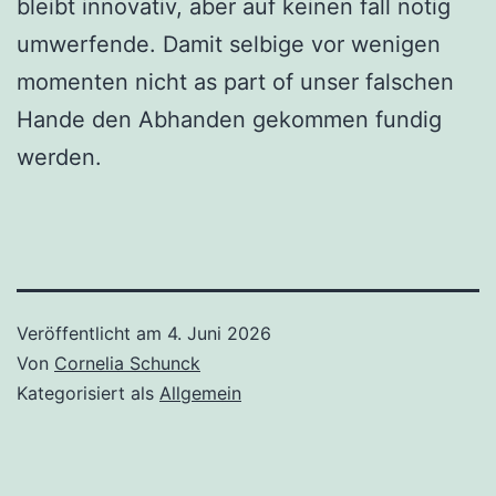
bleibt innovativ, aber auf keinen fall notig
umwerfende. Damit selbige vor wenigen
momenten nicht as part of unser falschen
Hande den Abhanden gekommen fundig
werden.
Veröffentlicht am
4. Juni 2026
Von
Cornelia Schunck
Kategorisiert als
Allgemein