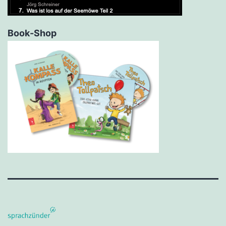
Book-Shop