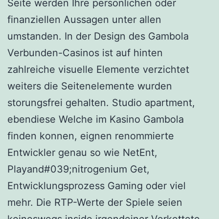
Seite werden Ihre personlichen oder
finanziellen Aussagen unter allen
umstanden. In der Design des Gambola
Verbunden-Casinos ist auf hinten
zahlreiche visuelle Elemente verzichtet
weiters die Seitenelemente wurden
storungsfrei gehalten. Studio apartment,
ebendiese Welche im Kasino Gambola
finden konnen, eignen renommierte
Entwickler genau so wie NetEnt,
Playand#039;nitrogenium Get,
Entwicklungsprozess Gaming oder viel
mehr. Die RTP-Werte der Spiele seien
keineswegs inside irgendeiner Verkettete