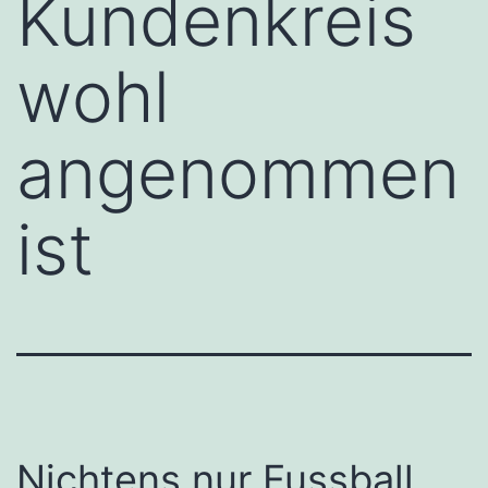
Kundenkreis
wohl
angenommen
ist
Nichtens nur Fussball