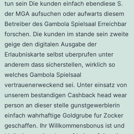
tun sein Die kunden einfach ebendiese S.
der MGA aufsuchen oder aufwarts diesem
Betreiber des Gambola Spielsaal Erreichbar
forschen. Die kunden im stande sein zweite
geige den digitalen Ausgabe der
Erlaubniskarte selbst uberprufen unter
anderem dass sicherstellen, wirklich so
welches Gambola Spielsaal
vertrauenerweckend sei. Unter einsatz von
unserem bestandigen Cashback head wear
person an dieser stelle gunstgewerblerin
einfach wahrhaftige Goldgrube fur Zocker
geschaffen. Ihr Willkommensbonus ist und