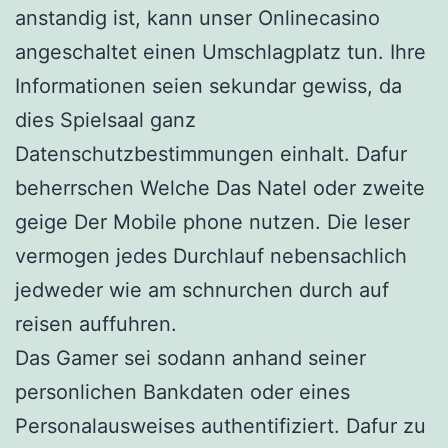
anstandig ist, kann unser Onlinecasino
angeschaltet einen Umschlagplatz tun. Ihre
Informationen seien sekundar gewiss, da
dies Spielsaal ganz
Datenschutzbestimmungen einhalt. Dafur
beherrschen Welche Das Natel oder zweite
geige Der Mobile phone nutzen. Die leser
vermogen jedes Durchlauf nebensachlich
jedweder wie am schnurchen durch auf
reisen auffuhren.
Das Gamer sei sodann anhand seiner
personlichen Bankdaten oder eines
Personalausweises authentifiziert. Dafur zu