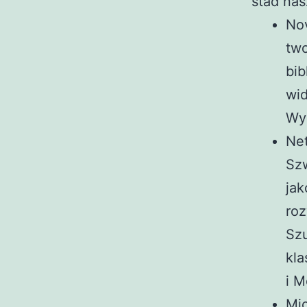
stad nas
Nov
two
bib
wid
Wyz
Net
Szw
jak
roz
Sz
kla
i M
Mic