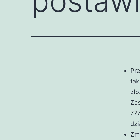
postaw
Pr
tak
zlo
Zas
777
dzi
Zm