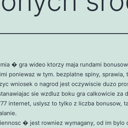
ionych sr
emia � gra wideo ktorzy maja rundami bonusow
imi poniewaz w tym. bezplatne spiny, sprawia, 
zyc wniosek o nagrod jest oczywiscie duzo pro
tanawiajac sie wzdluz boku gra calkowicie za 
77 internet, uslysz to tylko z liczba bonusow, 
alanie.
iennosc � jest rowniez wymagany, od im bylo