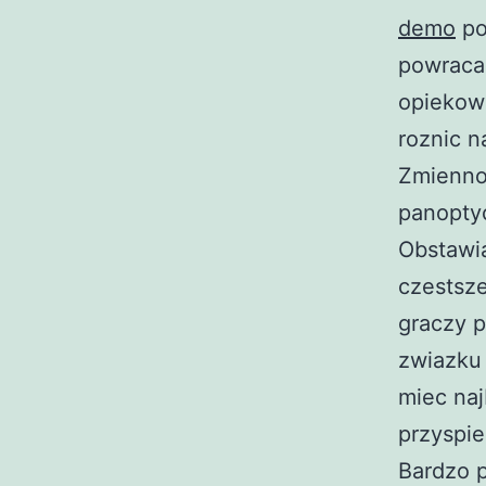
demo
po
powraca 
opiekow
roznic n
Zmiennos
panoptyc
Obstawia
czestsze
graczy p
zwiazku 
miec naj
przyspi
Bardzo 