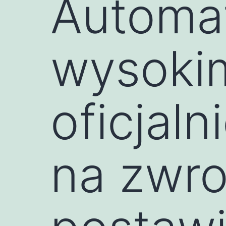
Automat
wysokim
oficjal
na zwro