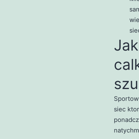
sa
wie
sie
Jak
cal
szu
Sportowc
siec kto
ponadcza
natychmi