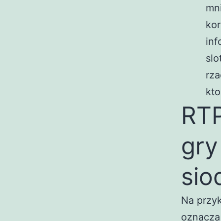
mni
kor
inf
slo
rza
kto
RTP
gry
si
Na przyk
oznacza 