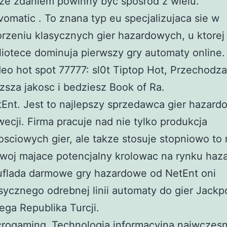
ze zdaniem powinny byc sposrod z wielu.
omatic . To znana typ eu specjalizujaca sie w
rzeniu klasycznych gier hazardowych, u ktorej
liotece dominuja pierwszy gry automaty online.
eo hot spot 77777: sl0t Tiptop Hot, Przechodz
sza jakosc i bedziesz Book of Ra.
Ent. Jest to najlepszy sprzedawca gier hazar
ecji. Firma pracuje nad nie tylko produkcja
osciowych gier, ale takze stosuje stopniowo t
woj majace potencjalny krolowac na rynku haz
uflada darmowe gry hazardowe od NetEnt oni
sycznego odrebnej linii automaty do gier Jack
ega Republika Turcji.
rogaming .Technologia informacyjna najwczesn