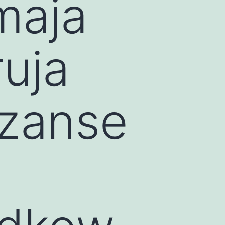
maja
uja
szanse