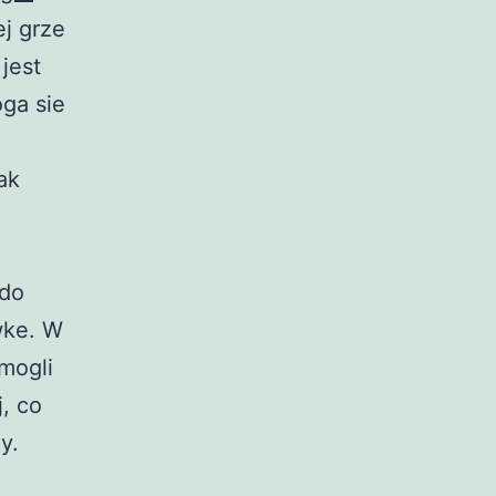
j grze
jest
ga sie
ak
.
 do
wke. W
mogli
j, co
y.