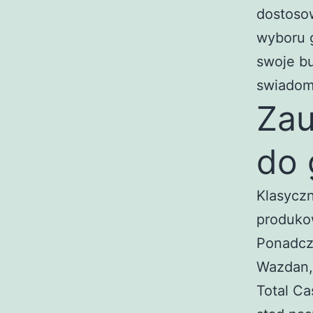
dostoso
wyboru g
swoje bu
swiadom
Zau
do 
Klasycz
produko
Ponadcz
Wazdan, 
Total Ca