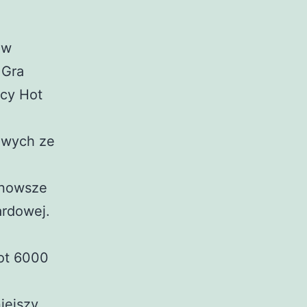
 w
 Gra
acy Hot
dowych ze
o nowsze
ardowej.
pot 6000
iejszy