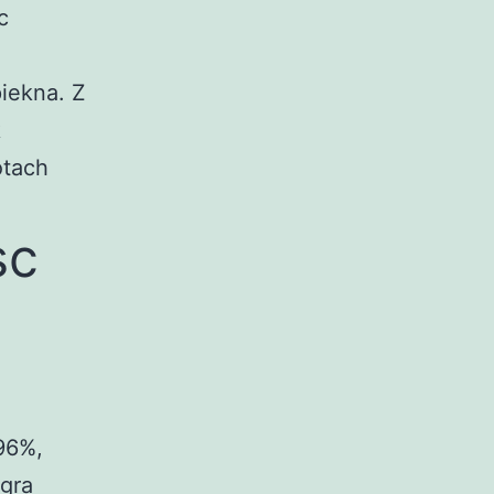
c
iekna. Z
k
otach
sc
96%,
gra