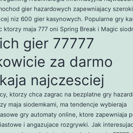
mochod gier hazardowych zapewniajacy szerok
cej niz 600 gier kasynowych. Popularne gry k
c ktorzy maja 777 oni Spring Break i Magic siod
ich gier 77777
kowicie za darmo
kaja najczesciej
y, ktorzy chca zagrac na bezplatne gry hazar
rzy maja siodemkami, ma tendencje wybieraja
sowe gry automaty online, ktore zapewniaja p
astowe i angazujace rozgrywki. Jak interesuja