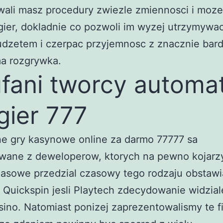
wali masz procedury zwiezle zmiennosci i moz
ier, dokladnie co pozwoli im wyzej utrzymywac
dzetem i czerpac przyjemnosc z znacznie bard
a rozgrywka.
fani tworcy automa
gier 777
ne gry kasynowe online za darmo 77777 sa
wane z deweloperow, ktorych na pewno kojarz
asowe przedzial czasowy tego rodzaju obstawia
Quickspin jesli Playtech zdecydowanie widzial
sino. Natomiast ponizej zaprezentowalismy te f