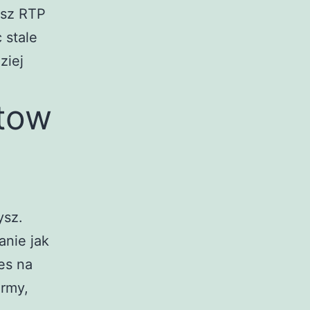
esz RTP
 stale
ziej
tow
ysz.
nie jak
es na
irmy,