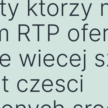
y ktorzy 
 RTP ofer
nie wiecej 
t czesci