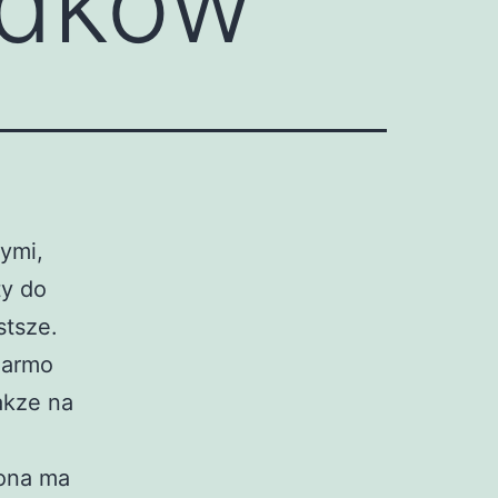
odkow
ymi,
ty do
stsze.
darmo
takze na
 ona ma