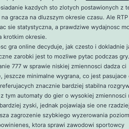
siadanie kazdych sto zlotych postawionych z te
na gracza na dluzszym okresie czasu. Ale RTP 
ac sie statystyczna, a prawdziwe wydajnosc mo
a krotkim okresie.
c gra online decyduje, jak czesto i dokladnie j
zne zarobki jest to mozliwe pytac podczas gry
nie 777 w sprawie niskiej zmiennosci dadza ci
, jeszcze minimalne wygrana, co jest pasujace
referujacych znacznie bardziej stabilna rozgry
z tym automaty do gier o wysokiej zmiennosci 
bardziej zyski, jednak pojawiaja sie one rzadzie
esza zagrozenie szybkiego wyzerowania poziom
powinienes, ktora sprawi zawodowi sportowcy