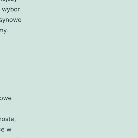
i wybor
asynowe
my.
dowe
roste,
ce w