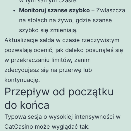
w tym samym czasie.
Monitoruj szanse szybko
– Zwłaszcza
na stołach na żywo, gdzie szanse
szybko się zmieniają.
Aktualizacje salda w czasie rzeczywistym
pozwalają ocenić, jak daleko posunąłeś się
w przekraczaniu limitów, zanim
zdecydujesz się na przerwę lub
kontynuację.
Przepływ od początku
do końca
Typowa sesja o wysokiej intensywności w
CatCasino może wyglądać tak: