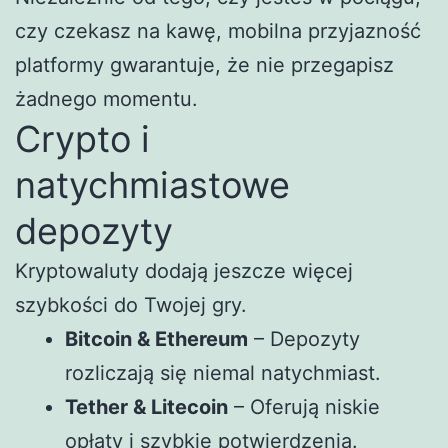
czy czekasz na kawę, mobilna przyjazność
platformy gwarantuje, że nie przegapisz
żadnego momentu.
Crypto i
natychmiastowe
depozyty
Kryptowaluty dodają jeszcze więcej
szybkości do Twojej gry.
Bitcoin & Ethereum
– Depozyty
rozliczają się niemal natychmiast.
Tether & Litecoin
– Oferują niskie
opłaty i szybkie potwierdzenia.