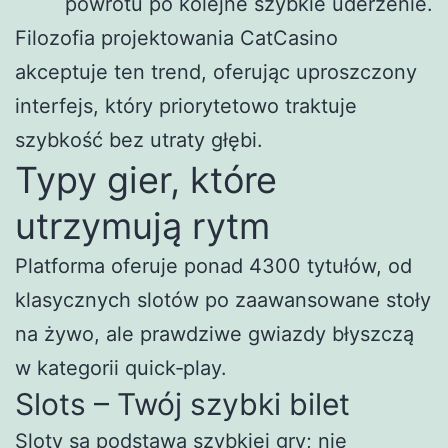
powrotu po kolejne szybkie uderzenie.
Filozofia projektowania CatCasino
akceptuje ten trend, oferując uproszczony
interfejs, który priorytetowo traktuje
szybkość bez utraty głębi.
Typy gier, które
utrzymują rytm
Platforma oferuje ponad 4300 tytułów, od
klasycznych slotów po zaawansowane stoły
na żywo, ale prawdziwe gwiazdy błyszczą
w kategorii quick‑play.
Slots – Twój szybki bilet
Sloty są podstawą szybkiej gry; nie