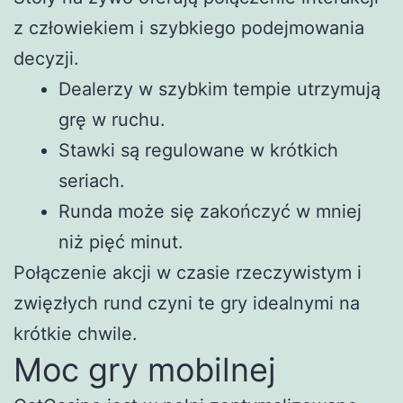
z człowiekiem i szybkiego podejmowania
decyzji.
Dealerzy w szybkim tempie utrzymują
grę w ruchu.
Stawki są regulowane w krótkich
seriach.
Runda może się zakończyć w mniej
niż pięć minut.
Połączenie akcji w czasie rzeczywistym i
zwięzłych rund czyni te gry idealnymi na
krótkie chwile.
Moc gry mobilnej