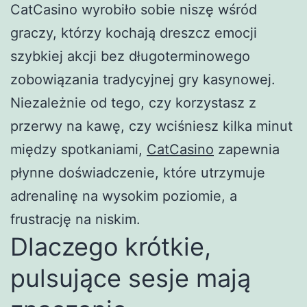
CatCasino wyrobiło sobie niszę wśród
graczy, którzy kochają dreszcz emocji
szybkiej akcji bez długoterminowego
zobowiązania tradycyjnej gry kasynowej.
Niezależnie od tego, czy korzystasz z
przerwy na kawę, czy wciśniesz kilka minut
między spotkaniami,
CatCasino
zapewnia
płynne doświadczenie, które utrzymuje
adrenalinę na wysokim poziomie, a
frustrację na niskim.
Dlaczego krótkie,
pulsujące sesje mają