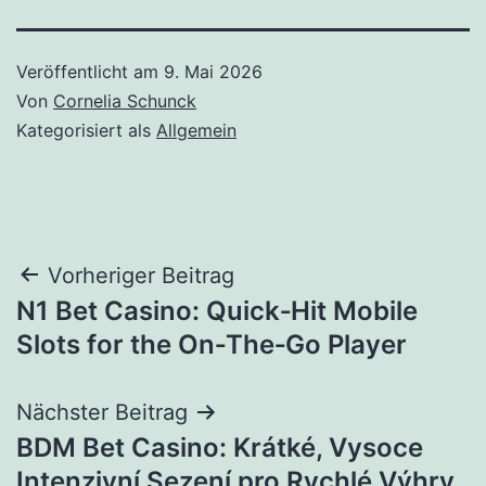
Veröffentlicht am
9. Mai 2026
Von
Cornelia Schunck
Kategorisiert als
Allgemein
Beitragsnavigation
Vorheriger Beitrag
N1 Bet Casino: Quick‑Hit Mobile
Slots for the On‑The‑Go Player
Nächster Beitrag
BDM Bet Casino: Krátké, Vysoce
Intenzivní Sezení pro Rychlé Výhry