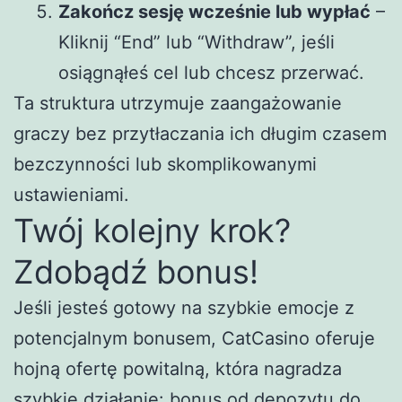
Zakończ sesję wcześnie lub wypłać
–
Kliknij “End” lub “Withdraw”, jeśli
osiągnąłeś cel lub chcesz przerwać.
Ta struktura utrzymuje zaangażowanie
graczy bez przytłaczania ich długim czasem
bezczynności lub skomplikowanymi
ustawieniami.
Twój kolejny krok?
Zdobądź bonus!
Jeśli jesteś gotowy na szybkie emocje z
potencjalnym bonusem, CatCasino oferuje
hojną ofertę powitalną, która nagradza
szybkie działanie: bonus od depozytu do