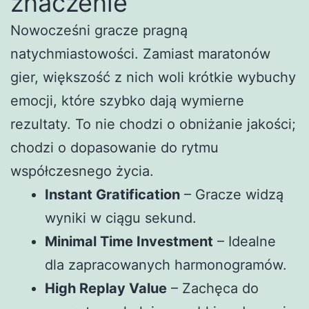
znaczenie
Nowocześni gracze pragną
natychmiastowości. Zamiast maratonów
gier, większość z nich woli krótkie wybuchy
emocji, które szybko dają wymierne
rezultaty. To nie chodzi o obniżanie jakości;
chodzi o dopasowanie do rytmu
współczesnego życia.
Instant Gratification
– Gracze widzą
wyniki w ciągu sekund.
Minimal Time Investment
– Idealne
dla zapracowanych harmonogramów.
High Replay Value
– Zachęca do