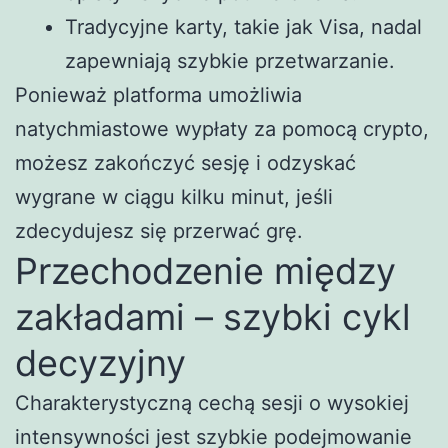
Tradycyjne karty, takie jak Visa, nadal
zapewniają szybkie przetwarzanie.
Ponieważ platforma umożliwia
natychmiastowe wypłaty za pomocą crypto,
możesz zakończyć sesję i odzyskać
wygrane w ciągu kilku minut, jeśli
zdecydujesz się przerwać grę.
Przechodzenie między
zakładami – szybki cykl
decyzyjny
Charakterystyczną cechą sesji o wysokiej
intensywności jest szybkie podejmowanie