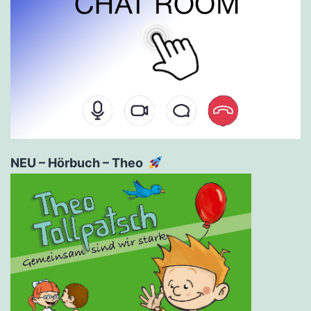
NEU – Hörbuch – Theo