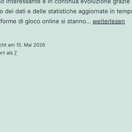
 interessante e in continua evoluzione grazie
zzo dei dati e delle statistiche aggiornate in temp
Ohne
aforme di gioco online si stanno…
weiterlesen
Titel
icht am
15. Mai 2026
ert als
7