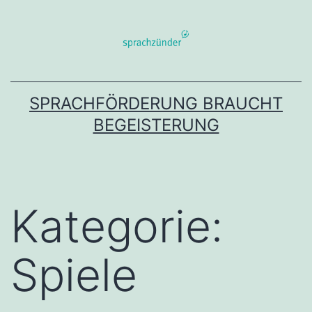
Zum
Inhalt
springen
SPRACHFÖRDERUNG BRAUCHT
BEGEISTERUNG
Kategorie:
Spiele