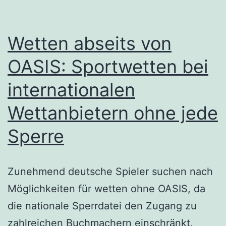
Deutschland
im
Wetten abseits von
Überblick
OASIS: Sportwetten bei
internationalen
Wettanbietern ohne jede
Sperre
Zunehmend deutsche Spieler suchen nach
Möglichkeiten für wetten ohne OASIS, da
die nationale Sperrdatei den Zugang zu
zahlreichen Buchmachern einschränkt.