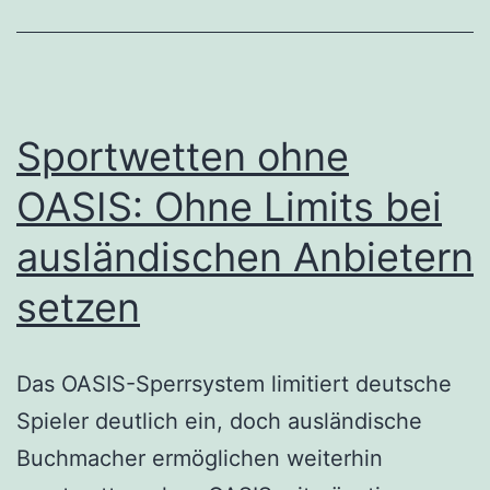
Wett
ohne
jede
Sper
Sportwetten ohne
OASIS: Ohne Limits bei
ausländischen Anbietern
setzen
Das OASIS-Sperrsystem limitiert deutsche
Spieler deutlich ein, doch ausländische
Buchmacher ermöglichen weiterhin