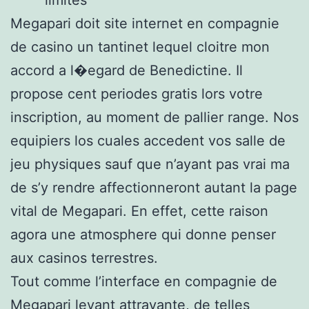
Megapari doit site internet en compagnie
de casino un tantinet lequel cloitre mon
accord a l�egard de Benedictine. Il
propose cent periodes gratis lors votre
inscription, au moment de pallier range. Nos
equipiers los cuales accedent vos salle de
jeu physiques sauf que n’ayant pas vrai ma
de s’y rendre affectionneront autant la page
vital de Megapari. En effet, cette raison
agora une atmosphere qui donne penser
aux casinos terrestres.
Tout comme l’interface en compagnie de
Megapari levant attrayante, de telles