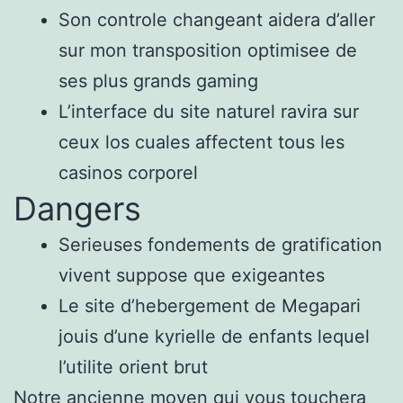
Son controle changeant aidera d’aller
sur mon transposition optimisee de
ses plus grands gaming
L’interface du site naturel ravira sur
ceux los cuales affectent tous les
casinos corporel
Dangers
Serieuses fondements de gratification
vivent suppose que exigeantes
Le site d’hebergement de Megapari
jouis d’une kyrielle de enfants lequel
l’utilite orient brut
Notre ancienne moyen qui vous touchera