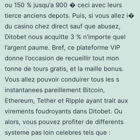
ou 150 % jusqu’a 900 � ceci avec leurs
tierce anciens depots. Puis, si vous allez i�
du casino chez direct sauf que abusez,
Ditobet nous acquitte 3 % n’importe quel
l’argent paume. Bref, ce plateforme VIP
donne l’occasion de recueillir tout mon
tonne de tours gratis, et la maille bonus.
Vous allez pouvoir conduirer tous les s
instantanees pareillement Bitcoin,
Ethereum, Tether et Ripple ayant trait aux
virements foudroyants dans Ditobet. Ou
alors, vous pouvez profiter de differents
systeme pas loin celebres tels que :