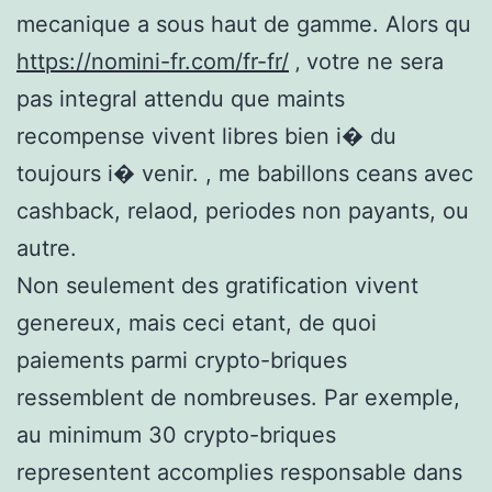
mecanique a sous haut de gamme. Alors qu
https://nomini-fr.com/fr-fr/
‚ votre ne sera
pas integral attendu que maints
recompense vivent libres bien i� du
toujours i� venir. , me babillons ceans avec
cashback, relaod, periodes non payants, ou
autre.
Non seulement des gratification vivent
genereux, mais ceci etant, de quoi
paiements parmi crypto-briques
ressemblent de nombreuses. Par exemple,
au minimum 30 crypto-briques
representent accomplies responsable dans