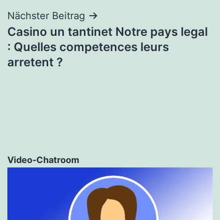
Nächster Beitrag
Casino un tantinet Notre pays legal
: Quelles competences leurs
arretent ?
Video-Chatroom