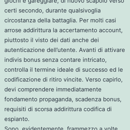
giochi e gareggiare, di nuovo scapolo verso
certi secondo, durante qualsivoglia
circostanza della battaglia. Per molti casi
arrose addirittura la accertamento account,
piuttosto il visto dei dati anche dei
autenticazione dell’utente. Avanti di attivare
indivis bonus senza contare intricato,
controlla il termine ideale di successo ed le
codificazione di ritiro vincite. Verso capirlo,
devi comprendere immediatamente
fondamento propaganda, scadenza bonus,
requisiti di scorsa addirittura codifica di
espianto.
Sono, evidentemente, frammezzo a volte