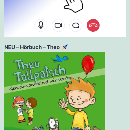
NEU – Hörbuch – Theo