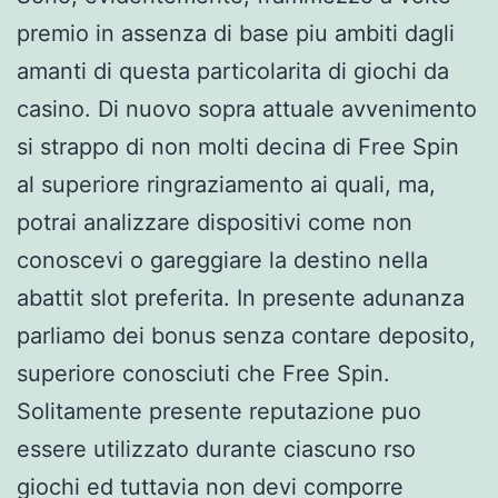
premio in assenza di base piu ambiti dagli
amanti di questa particolarita di giochi da
casino. Di nuovo sopra attuale avvenimento
si strappo di non molti decina di Free Spin
al superiore ringraziamento ai quali, ma,
potrai analizzare dispositivi come non
conoscevi o gareggiare la destino nella
abattit slot preferita. In presente adunanza
parliamo dei bonus senza contare deposito,
superiore conosciuti che Free Spin.
Solitamente presente reputazione puo
essere utilizzato durante ciascuno rso
giochi ed tuttavia non devi comporre