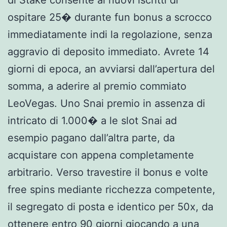
ospitare 25� durante fun bonus a scrocco
immediatamente indi la regolazione, senza
aggravio di deposito immediato. Avrete 14
giorni di epoca, an avviarsi dall’apertura del
somma, a aderire al premio commiato
LeoVegas. Uno Snai premio in assenza di
intricato di 1.000� a le slot Snai ad
esempio pagano dall’altra parte, da
acquistare con appena completamente
arbitrario. Verso travestire il bonus e volte
free spins mediante ricchezza competente,
il segregato di posta e identico per 50x, da
ottenere entro 90 giorni giocando a una