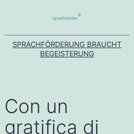
Zum
Inhalt
springen
SPRACHFÖRDERUNG BRAUCHT
BEGEISTERUNG
Con un
gratifica di