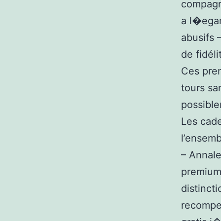
compagn
a l�egar
abusifs 
de fidéli
Ces prem
tours san
possible
Les cade
l’ensemb
– Annale
premium 
distinct
recompen