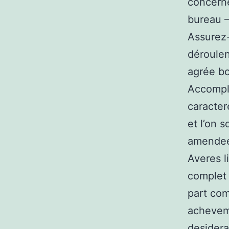
concern
bureau –
Assurez-
déroulen
agrée bo
Accompl
caracter
et l’on s
amendee 
Averes l
complet 
part com
acheveme
desidera