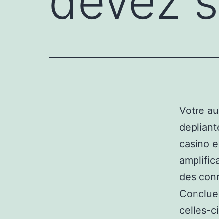
devez s
Votre au
depliant
casino e
amplific
des conn
Concluez
celles-ci