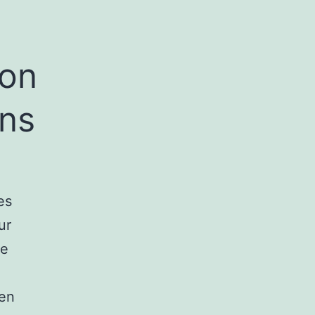
lon
ons
es
ur
ue
 en