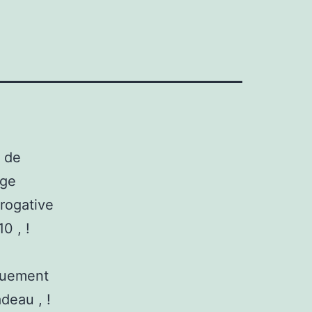
e de
rge
érogative
0 , !
iquement
adeau , !