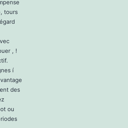
ompense
, tours
’égard
avec
ouer , !
if.
gnes í
 avantage
ment des
ez
mot ou
eriodes