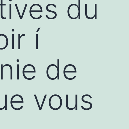
tives du
ir í
nie de
ue vous