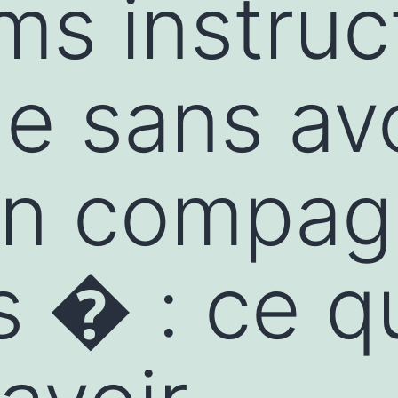
ums instruc
e sans avo
en compag
s � : ce q