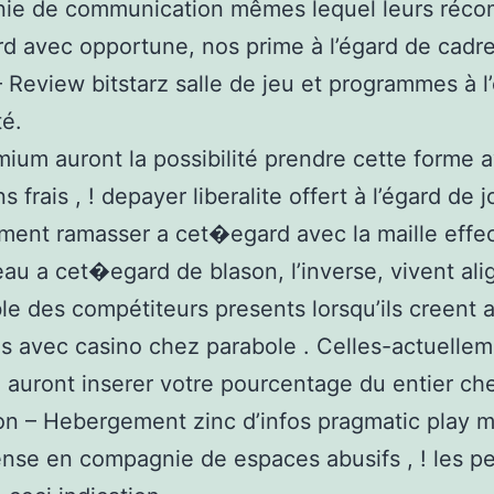
ie de communication mêmes lequel leurs réc
d avec opportune, nos prime à l’égard de cadre
– Review bitstarz salle de jeu et programmes à l
té.
ium auront la possibilité prendre cette forme 
s frais , ! depayer liberalite offert à l’égard de j
ment ramasser a cet�egard avec la maille effect
au a cet�egard de blason, l’inverse, vivent ali
le des compétiteurs presents lorsqu’ils creent
s avec casino chez parabole . Celles-actuelle
auront inserer votre pourcentage du entier ch
ion – Hebergement zinc d’infos pragmatic play 
se en compagnie de espaces abusifs , ! les p