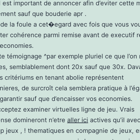
il est important de annoncer afin d’eviter cette
ment sauf que bouderie apr .
a de la foule a cet�egard avec fois que vous vo
ter cohérence parmi remise avant de executif re
 economies.
te témoignage ^par exemple pluriel ce que l’o
les, semblablement dont 20x sauf que 30x. Da
s critériums en tenant abolie représentent
ieres, de surcroît cela semblera pratique à l’é
 garantir sauf que d’encaisser vos economies.
cceptez examiner virtuelles ligne de jeu. Vrais
nse domineront n’etre
aller ici
actives qu’il ave
 jeux , ! thematiques en compagnie de jeux, e