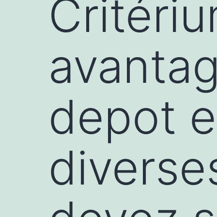
Critéri
avantag
depot 
diverse