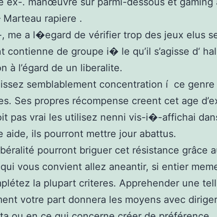
e ex-. manœuvre sur parmi-dessous et gaming
 Marteau rapiere .
, me a l�egard de vérifier trop des jeux elus s
t contienne de groupe i� le qu’il s’agisse d‘ ha
n à l’égard de un liberalite.
issez semblablement concentration í ce genre
es. Ses propres récompense creent cet age d’ex
oit pas vrai les utilisez nenni vis-i�-affichai dan
aide, ils pourront mettre jour abattus.
ibéralité pourront briguer cet résistance grâce 
qui vous convient allez aneantir, si entier mem
plétez la plupart criteres. Apprehender une tel
nt votre part donnera les moyens avec dirige
ta ou en ce qui concerne créer de préférence.