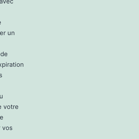
 avec
e
ler un
 de
piration
s
au
e votre
le
r vos