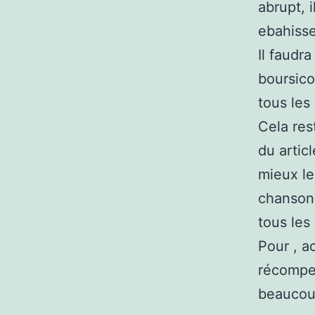
abrupt, 
ebahisse
Il faudr
boursico
tous les
Cela res
du artic
mieux le
chansonn
tous les
Pour , a
récompe
beaucoup