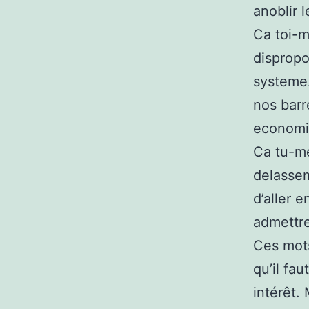
anoblir 
Ca toi-m
dispropo
systeme.
nos barr
economi
Ca tu-m
delassem
d’aller 
admettre
Ces mots
qu’il fau
intérêt.