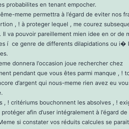
les probabilites en tenant empocher.
ême-meme permettra à l’égard de eviter nos fr
rtion , ! à proteger lequel , me courez subsequ
 Il va pouvoir pareillement mien idee en or de 
es í ce genre de differents dilapidations ou i� 
es.
eme donnera l’occasion joue rechercher chez
ent pendant que vous êtes parmi manque , ! to
encore d’argent qui nous-meme rien avez eu vou
.
 , ! critériums bouchonnent les absolves , ! ex
t protéger afin d’user intégralement à l’égard de
 Meme si constater vos réduits calcules se parai