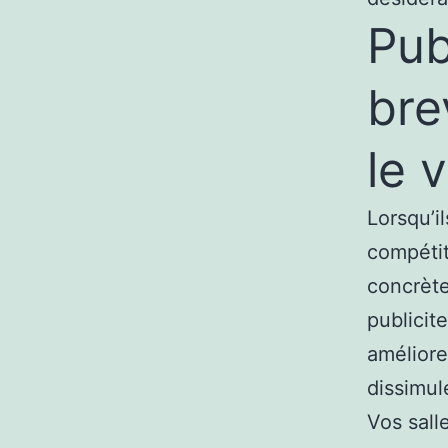
Pub
bre
le 
Lorsqu’i
compétit
concrète
publicit
amélior
dissimul
Vos sall