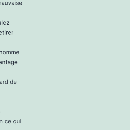
 mauvaise
ulez
tirer
n nomme
vantage
gard de
c
n ce qui