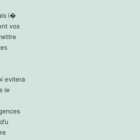
ais i�
ent vos
mettre
les
i evitera
s le
igences
 d’u
tre