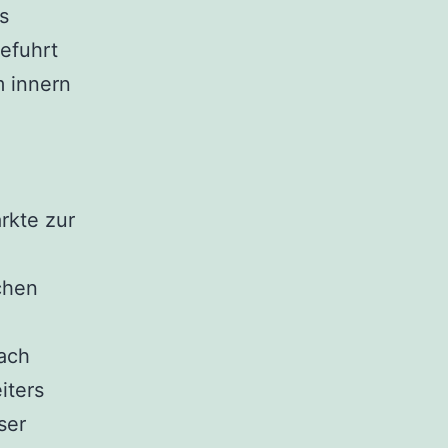
s
efuhrt
m innern
n
rkte zur
chen
nach
iters
ser