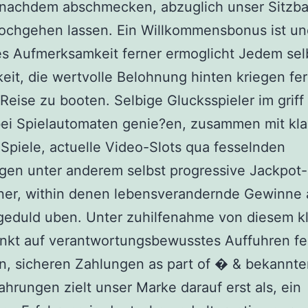
 nachdem abschmecken, abzuglich unser Sitzb
ochgehen lassen. Ein Willkommensbonus ist und
es Aufmerksamkeit ferner ermoglicht Jedem sel
eit, die wertvolle Belohnung hinten kriegen fer
eise zu booten. Selbige Glucksspieler im grif
bei Spielautomaten genie?en, zusammen mit kla
Spiele, actuelle Video-Slots qua fesselnden
gen unter anderem selbst progressive Jackpot-
ner, within denen lebensverandernde Gewinne 
 geduld uben. Unter zuhilfenahme von diesem k
nkt auf verantwortungsbewusstes Auffuhren fe
n, sicheren Zahlungen as part of � & bekannt
hrungen zielt unser Marke darauf erst als, ein