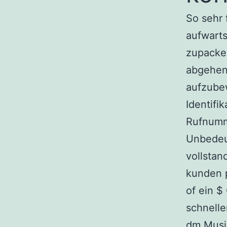
So sehr
aufwart
zupacke
abgehen
aufzube
Identifi
Rufnumm
Unbedeut
vollstan
kunden p
of ein $
schnell
dm Musi