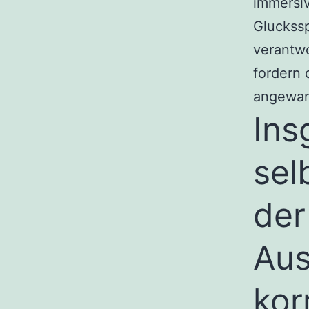
immersiv
Gluckssp
verantw
fordern
angewan
Ins
sel
der
Aus
kor