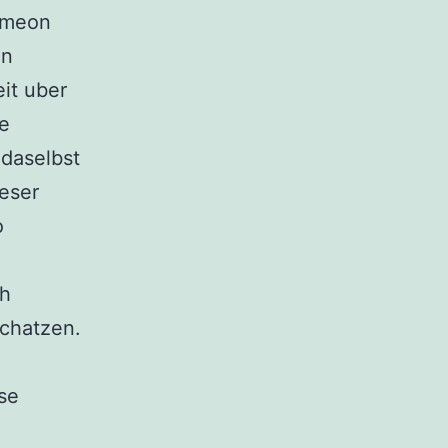
omeon
en
it uber
e
 daselbst
leser
o
ch
chatzen.
se