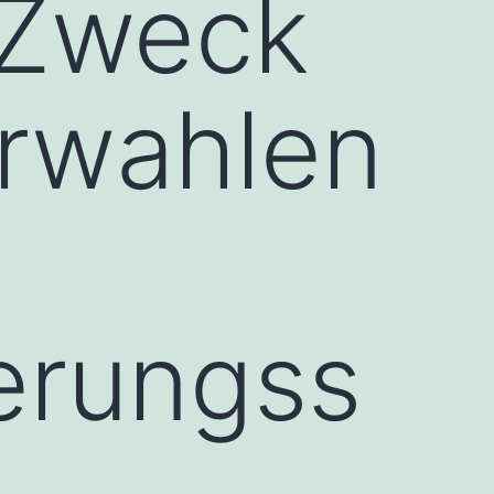
 Zweck
erwahlen
ierungss