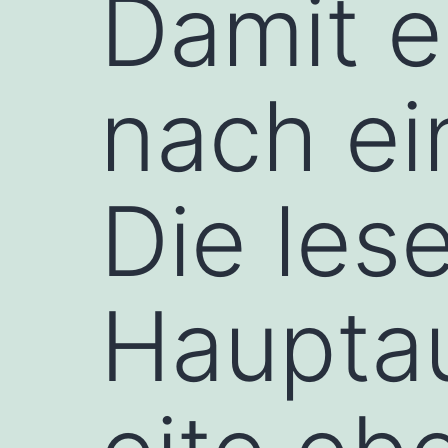
Damit 
nach ei
Die lese
Hauptau