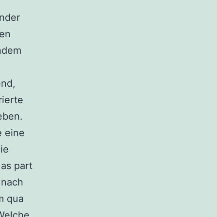
ender
gen
chdem
end,
rierte
eben.
e eine
ie
as part
 nach
m qua
Welche