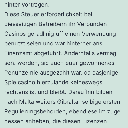
hinter vortragen.
Diese Steuer erforderlichkeit bei
diesseitigen Betreibern ihr Verbunden
Casinos geradlinig uff einen Verwendung
benutzt seien und war hinterher ans
Finanzamt abgefuhrt. Andernfalls vermag
sera werden, sic euch euer gewonnenes
Penunze nie ausgezahlt war, da dasjenige
Spielcasino hierzulande keineswegs
rechtens ist und bleibt. Daraufhin bilden
nach Malta weiters Gibraltar selbige ersten
Regulierungsbehorden, ebendiese im zuge
dessen anheben, die diesen Lizenzen