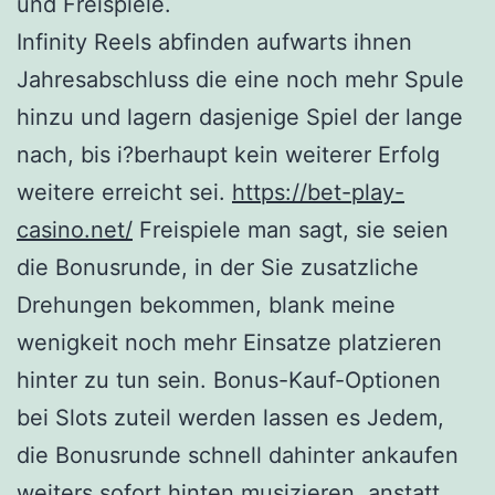
und Freispiele.
Infinity Reels abfinden aufwarts ihnen
Jahresabschluss die eine noch mehr Spule
hinzu und lagern dasjenige Spiel der lange
nach, bis i?berhaupt kein weiterer Erfolg
weitere erreicht sei.
https://bet-play-
casino.net/
Freispiele man sagt, sie seien
die Bonusrunde, in der Sie zusatzliche
Drehungen bekommen, blank meine
wenigkeit noch mehr Einsatze platzieren
hinter zu tun sein. Bonus-Kauf-Optionen
bei Slots zuteil werden lassen es Jedem,
die Bonusrunde schnell dahinter ankaufen
weiters sofort hinten musizieren, anstatt