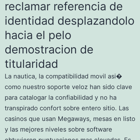
reclamar referencia de
identidad desplazandolo
hacia el pelo
demostracion de
titularidad
La nautica, la compatibilidad movil asi�
como nuestro soporte veloz han sido clave
para catalogar la confiabilidad y no ha
transpirado confort sobre entero sitio. Las
casinos que usan Megaways, mesas en listo
y las mejores niveles sobre software
obtuvieron puntuaciones mas elevadas. Es