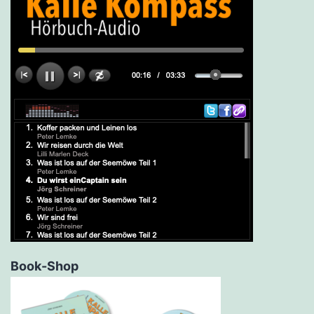
Book-Shop