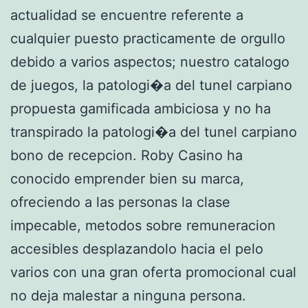
actualidad se encuentre referente a
cualquier puesto practicamente de orgullo
debido a varios aspectos; nuestro catalogo
de juegos, la patologi�a del tunel carpiano
propuesta gamificada ambiciosa y no ha
transpirado la patologi�a del tunel carpiano
bono de recepcion. Roby Casino ha
conocido emprender bien su marca,
ofreciendo a las personas la clase
impecable, metodos sobre remuneracion
accesibles desplazandolo hacia el pelo
varios con una gran oferta promocional cual
no deja malestar a ninguna persona.