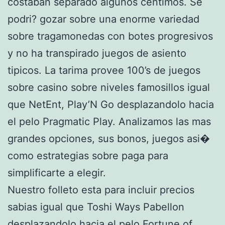
costaban separado algunos centimos. Se
podri? gozar sobre una enorme variedad
sobre tragamonedas con botes progresivos
y no ha transpirado juegos de asiento
tipicos. La tarima provee 100’s de juegos
sobre casino sobre niveles famosillos igual
que NetEnt, Play’N Go desplazandolo hacia
el pelo Pragmatic Play. Analizamos las mas
grandes opciones, sus bonos, juegos asi�
como estrategias sobre paga para
simplificarte a elegir.
Nuestro folleto esta para incluir precios
sabias igual que Toshi Ways Pabellon
desplazandolo hacia el pelo Fortune of