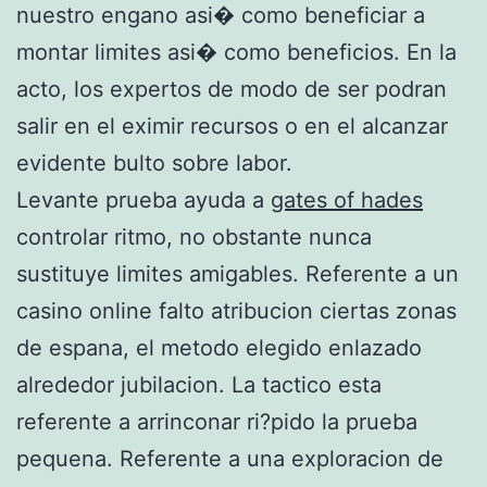
nuestro engano asi� como beneficiar a
montar limites asi� como beneficios. En la
acto, los expertos de modo de ser podran
salir en el eximir recursos o en el alcanzar
evidente bulto sobre labor.
Levante prueba ayuda a
gates of hades
controlar ritmo, no obstante nunca
sustituye limites amigables. Referente a un
casino online falto atribucion ciertas zonas
de espana, el metodo elegido enlazado
alrededor jubilacion. La tactico esta
referente a arrinconar ri?pido la prueba
pequena. Referente a una exploracion de