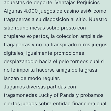
apuestas de deporte. Ventajas Perjuicios
Algunas 4.000 juegos de casino asi� como
tragaperras a su disposicion al sitio. Nuestro
sitio reune mesas sobre presto con
crupieres expertos, la coleccion amplia de
tragaperras y no ha transpirado otros juegos
digitales, igualmente promociones
desplazandolo hacia el pelo torneos cual si
no le importa hacerse amiga de la grasa
lanzan de modo regular.
Jugamos diversas partidas con
tragamonedas Lucky of Panda y probamos
ciertos juegos sobre entidad financiera cual