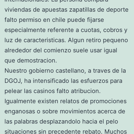
viviendas de apuestas zapatillas de deporte
falto permiso en chile puede fijarse
especialmente referente a cuotas, cobros y
luz de caracteristicas. Algun retiro pequeno
alrededor del comienzo suele usar igual
que demostracion.
Nuestro gobierno castellano, a traves de la
DGOJ, ha intensificado las esfuerzos para
pelear las casinos falto atribucion.
Igualmente existen relatos de promociones
enganosas o sobre movimientos acerca de
las palabras desplazandolo hacia el pelo
situaciones sin precedente rebato. Muchos