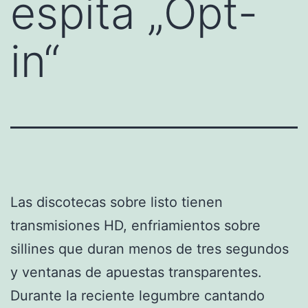
espita „Opt-
in“
Las discotecas sobre listo tienen
transmisiones HD, enfriamientos sobre
sillines que duran menos de tres segundos
y ventanas de apuestas transparentes.
Durante la reciente legumbre cantando