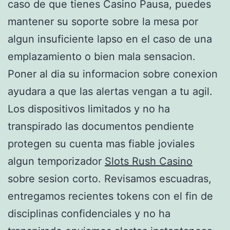
caso de que tienes Casino Pausa, puedes
mantener su soporte sobre la mesa por
algun insuficiente lapso en el caso de una
emplazamiento o bien mala sensacion.
Poner al dia su informacion sobre conexion
ayudara a que las alertas vengan a tu agil.
Los dispositivos limitados y no ha
transpirado las documentos pendiente
protegen su cuenta mas fiable joviales
algun temporizador
Slots Rush Casino
sobre sesion corto. Revisamos escuadras,
entregamos recientes tokens con el fin de
disciplinas confidenciales y no ha