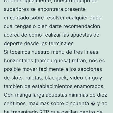
Codere. Igualmente, nuestro equipo de
superiores se encontrara presente
encantado sobre resolver cualquier duda
cual tengas o bien darte recomendacion
acerca de como realizar las apuestas de
deporte desde los terminales.
Si tocamos nuestro menu de tres lineas
horizontales (hamburguesa) refran, nos es
posible mover facilmente a los secciones
de slots, ruletas, blackjack, video bingo y
tambien de establecimientos enamorados.
Con manga larga apuestas minimas de diez
centimos, maximas sobre cincuenta � y no
ha transpirado RTP que oscilan dentro de