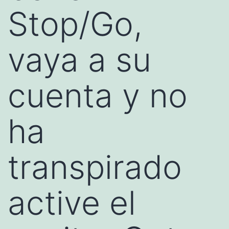
Stop/Go,
vaya a su
cuenta y no
ha
transpirado
active el