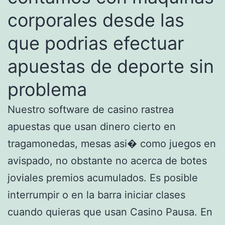
corporales desde las
que podrias efectuar
apuestas de deporte sin
problema
Nuestro software de casino rastrea
apuestas que usan dinero cierto en
tragamonedas, mesas asi� como juegos en
avispado, no obstante no acerca de botes
joviales premios acumulados. Es posible
interrumpir o en la barra iniciar clases
cuando quieras que usan Casino Pausa. En