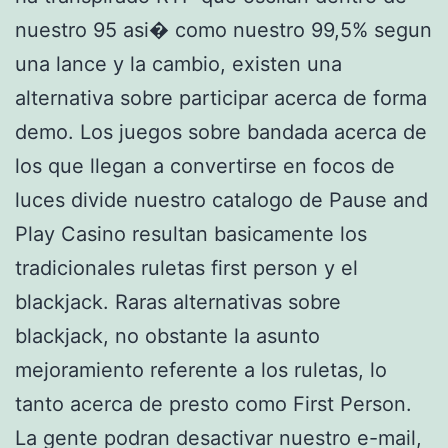
nuestro 95 asi� como nuestro 99,5% segun
una lance y la cambio, existen una
alternativa sobre participar acerca de forma
demo. Los juegos sobre bandada acerca de
los que llegan a convertirse en focos de
luces divide nuestro catalogo de Pause and
Play Casino resultan basicamente los
tradicionales ruletas first person y el
blackjack. Raras alternativas sobre
blackjack, no obstante la asunto
mejoramiento referente a los ruletas, lo
tanto acerca de presto como First Person.
La gente podran desactivar nuestro e-mail,