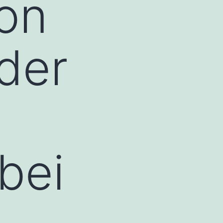
ion
 der
bei