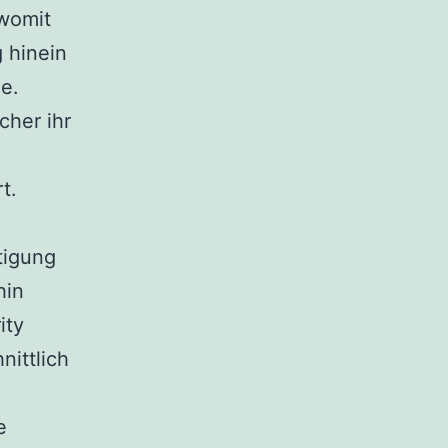
 womit
 hinein
e.
cher ihr
t.
tigung
hin
ity
ittlich
e