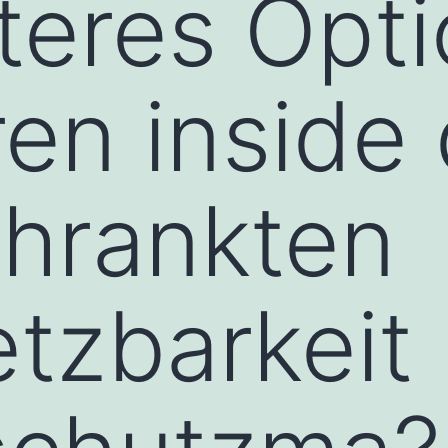
teres Opt
ren inside
hrankten
tzbarkeit 