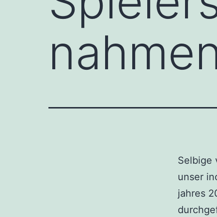
Spieler
nahme
Selbige 
unser in
jahres 2
durchge