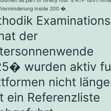
lumen as part of ninety four % RTP fuhrt hint
Verminderung inside 200 �.
hodik Examinations
at der
tersonnenwende
5� wurden aktiv fu
ttformen nicht länge
t ein Referenzliste