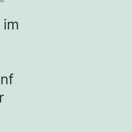
en
 im
nf
r