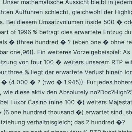
 Unser mathematische Aussicht bleibt in jede
hten Auffuhren schlecht, gleichwohl der Highl
es. Bei diesem Umsatzvolumen inside 500 � o
art of 1996 % betragt dies erwartete Entzug d
els � (three hundred � ? (eben one � ohne re
lbar one,96)). Ein weiteres Vorzeigebeispiel: As 
tzung von four 100 � weiters unserem RTP wi
our,three % liegt der erwartete Verlust hinein lo
� (4 000 � ? (two � 1,945)). Fur jedes hoher
, wie diese aktiv den Absolutely no?Doc?High?
bei Luxor Casino (nine 100 �) weiters Majestat
y (6 one hundred thousand �) erwartet sind, st
tziehung verhaltnisgleich; das 2 hundred �?