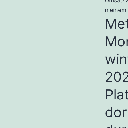
Umsatzvo
meinem 
Met
Mon
win
202
Pla
dor