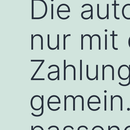
Die aut
nur mit
Zahlung
gemein