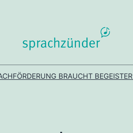
ACHFÖRDERUNG BRAUCHT BEGEISTE