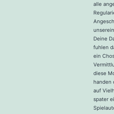
alle ang
Regulari
Angeschl
unserein
Deine Da
fuhlen d
ein Chos
Vermittl
diese Mo
handen d
auf Viel
spater e
Spielau