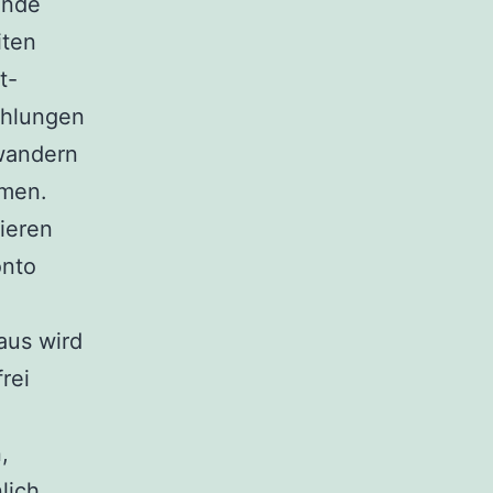
ande
iten
t-
ahlungen
wandern
hmen.
ieren
onto
aus wird
rei
,
lich