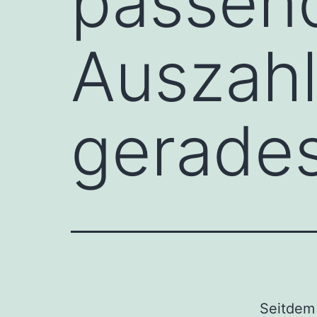
passend
Auszah
gerade
Seitdem 