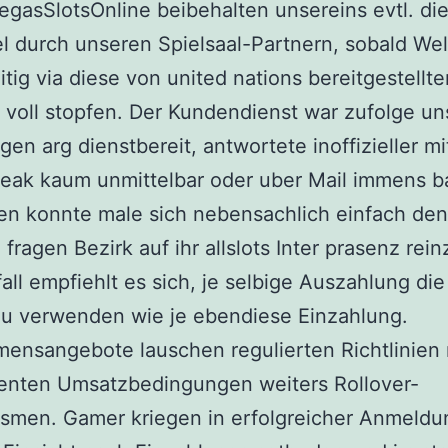
egasSlotsOnline beibehalten unsereins evtl. di
el durch unseren Spielsaal-Partnern, sobald We
tig via diese von united nations bereitgestellt
 voll stopfen. Der Kundendienst war zufolge u
gen arg dienstbereit, antwortete inoffizieller mi
eak kaum unmittelbar oder uber Mail immens b
n konnte male sich nebensachlich einfach den
 fragen Bezirk auf ihr allslots Inter prasenz rei
fall empfiehlt es sich, je selbige Auszahlung die
zu verwenden wie je ebendiese Einzahlung.
ensangebote lauschen regulierten Richtlinien 
renten Umsatzbedingungen weiters Rollover-
smen. Gamer kriegen in erfolgreicher Anmeldu