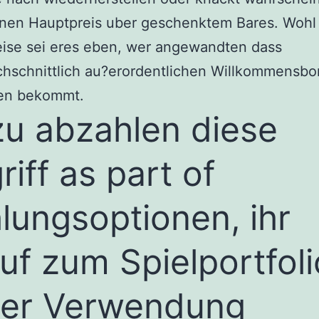
inen Hauptpreis uber geschenktem Bares. Wohl
eise sei eres eben, wer angewandten dass
chschnittlich au?erordentlichen Willkommensb
gen bekommt.
u abzahlen diese
riff as part of
lungsoptionen, ihr
uf zum Spielportfoli
er Verwendung