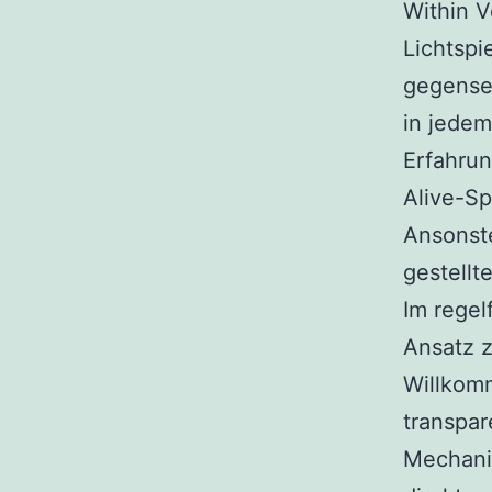
Within V
Lichtspi
gegensei
in jedem
Erfahrun
Alive-Sp
Ansonste
gestellte
Im regel
Ansatz 
Willkomm
transpa
Mechani