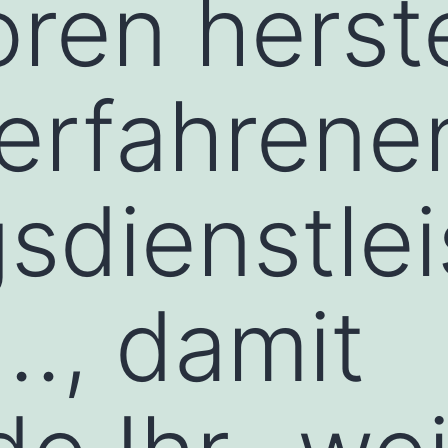
oren herst
 erfahrene
sdienstlei
…, damit