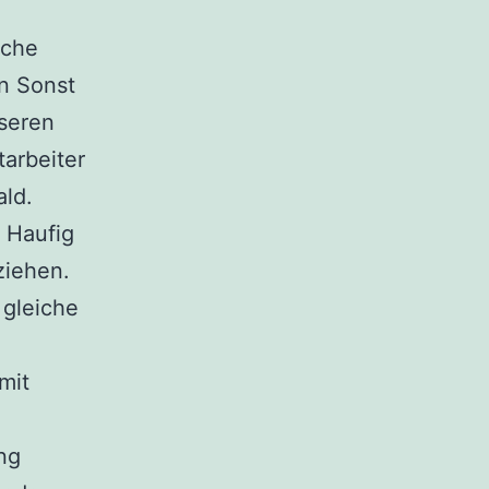
e
lche
en Sonst
nseren
tarbeiter
ald.
 Haufig
nziehen.
 gleiche
mit
ng