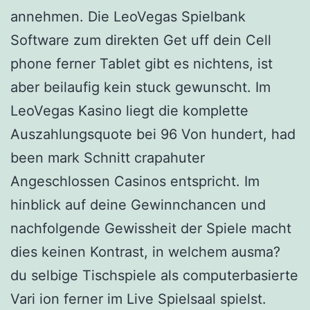
annehmen. Die LeoVegas Spielbank
Software zum direkten Get uff dein Cell
phone ferner Tablet gibt es nichtens, ist
aber beilaufig kein stuck gewunscht. Im
LeoVegas Kasino liegt die komplette
Auszahlungsquote bei 96 Von hundert, had
been mark Schnitt crapahuter
Angeschlossen Casinos entspricht. Im
hinblick auf deine Gewinnchancen und
nachfolgende Gewissheit der Spiele macht
dies keinen Kontrast, in welchem ausma?
du selbige Tischspiele als computerbasierte
Vari ion ferner im Live Spielsaal spielst.