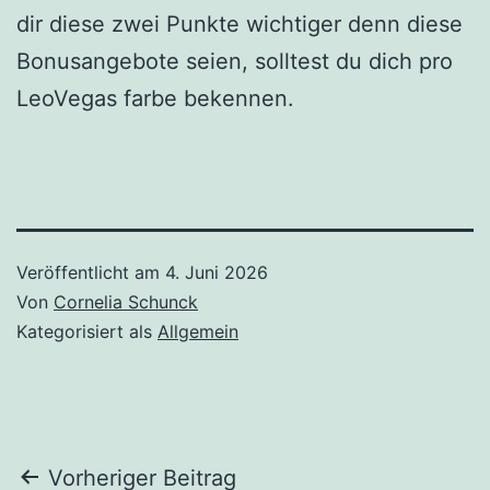
dir diese zwei Punkte wichtiger denn diese
Bonusangebote seien, solltest du dich pro
LeoVegas farbe bekennen.
Veröffentlicht am
4. Juni 2026
Von
Cornelia Schunck
Kategorisiert als
Allgemein
Beitragsnavigation
Vorheriger Beitrag