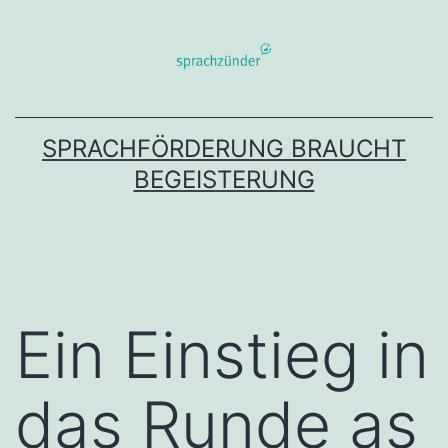
Zum
Inhalt
springen
SPRACHFÖRDERUNG BRAUCHT
BEGEISTERUNG
Ein Einstieg in
das Runde as