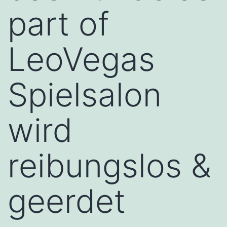
part of
LeoVegas
Spielsalon
wird
reibungslos &
geerdet