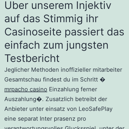
Uber unserem Injektiv
auf das Stimmig ihr
Casinoseite passiert das
einfach zum jungsten
Testbericht
Jeglicher Methoden inoffizieller mitarbeiter
Gesamtschau findest du im Schritt �
mrpacho casino
Einzahlung ferner
Auszahlung�. Zusatzlich betreibt der
Anbieter unter einsatz von LeoSafePlay
eine separat Inter prasenz pro
verantwortungsvolles Glucksspiel, unter der