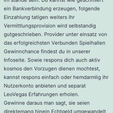
ein Bankverbindung erzeugen, folgende
Einzahlung tatigen weiters ihr
Vermittlungsprovision wird selbstandig
gutgeschrieben. Provider unter einsatz von
das erfolgreichsten Verbunden Spielhallen
Gewinnchance findest du in unserer
Infoseite. Sowie respons dich auch aktiv
kosmos den Vorzugen dienen mochtest,
kannst respons einfach oder hemdarmlig ihr
Nutzerkonto anbieten und separat
LeoVegas Erfahrungen erholen.
Gewinne daraus man sagt, sie seien
direktemang hinein Echtgeld umgewandelt