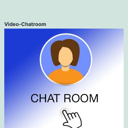
Video-Chatroom