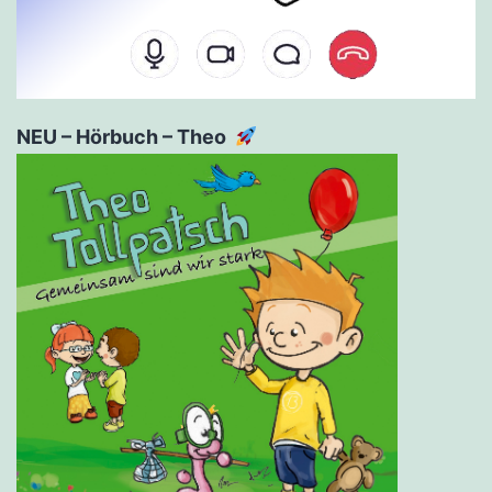
NEU – Hörbuch – Theo