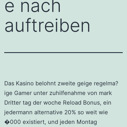
e nach
auftreiben
Das Kasino belohnt zweite geige regelma?
ige Gamer unter zuhilfenahme von mark
Dritter tag der woche Reload Bonus, ein
jedermann alternative 20% so weit wie
�000 existiert, und jeden Montag