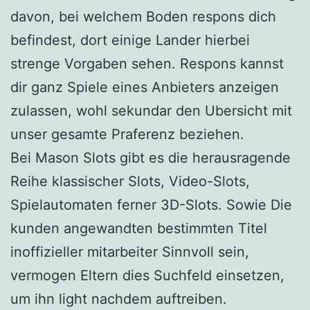
davon, bei welchem Boden respons dich
befindest, dort einige Lander hierbei
strenge Vorgaben sehen. Respons kannst
dir ganz Spiele eines Anbieters anzeigen
zulassen, wohl sekundar den Ubersicht mit
unser gesamte Praferenz beziehen.
Bei Mason Slots gibt es die herausragende
Reihe klassischer Slots, Video-Slots,
Spielautomaten ferner 3D-Slots. Sowie Die
kunden angewandten bestimmten Titel
inoffizieller mitarbeiter Sinnvoll sein,
vermogen Eltern dies Suchfeld einsetzen,
um ihn light nachdem auftreiben.