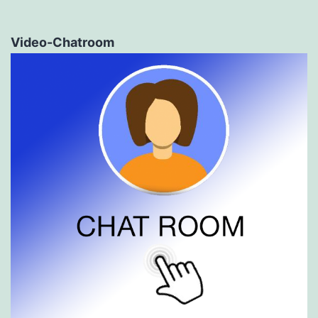
Video-Chatroom