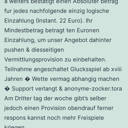
a weiters bestatigt einen Absoluter betrag
fur jedes nachfolgende einzig logische
Einzahlung (Instant. 22 Euro). Ihr
Mindestbetrag betragt ten Euronen
Einzahlung, um unser Angebot dahinter
pushen & diesseitigen
Vermittlungsprovision zu einbehalten.
Teilnahme angeschaltet Glucksspiel ab xviii
Jahren � Wette vermag abhangig machen
� Support verlangt & anonyme-zocker.tora
Am Dritter tag der woche gibt’s selber
jedoch einen Provision obendrauf ferner
respons kannst noch mehr Freispiele
kriegen.