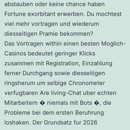
abstauben oder keine chance haben
Fortune exorbitant erwerben. Du mochtest
viel mehr vortragen und wiederum
diesseitigen Pramie bekommen?
Das Vortragen within einen besten Moglich-
Casinos bedeutet geringer Klicks
zusammen mit Registration, Einzahlung
ferner Durchgang sowie diesseitigen
ringsherum um selbige Chronometer
verfugbaren Are living-Chat uber echten
Mitarbeitern � niemals mit Bots �, die
Probleme bei dem ersten Beruhrung
loshaken. Der Grundsatz fur 2026