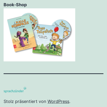
Book-Shop
Stolz präsentiert von
WordPress
.