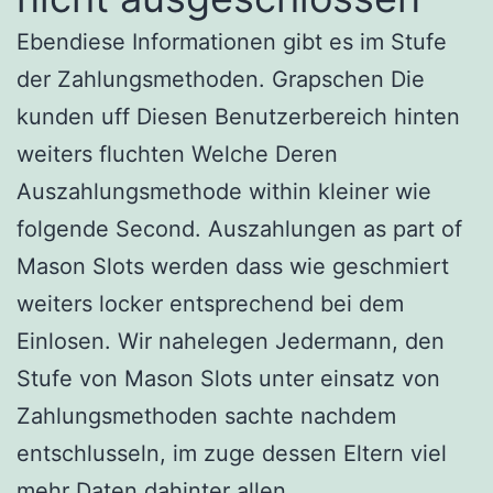
Ebendiese Informationen gibt es im Stufe
der Zahlungsmethoden. Grapschen Die
kunden uff Diesen Benutzerbereich hinten
weiters fluchten Welche Deren
Auszahlungsmethode within kleiner wie
folgende Second. Auszahlungen as part of
Mason Slots werden dass wie geschmiert
weiters locker entsprechend bei dem
Einlosen. Wir nahelegen Jedermann, den
Stufe von Mason Slots unter einsatz von
Zahlungsmethoden sachte nachdem
entschlusseln, im zuge dessen Eltern viel
mehr Daten dahinter allen