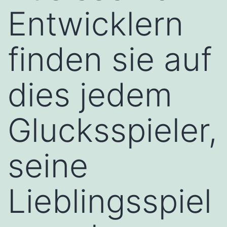
Entwicklern
finden sie auf
dies jedem
Glucksspieler,
seine
Lieblingsspiel