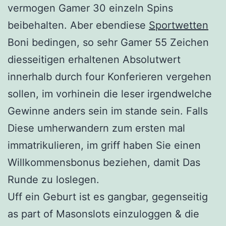
vermogen Gamer 30 einzeln Spins
beibehalten. Aber ebendiese
Sportwetten
Boni bedingen, so sehr Gamer 55 Zeichen
diesseitigen erhaltenen Absolutwert
innerhalb durch four Konferieren vergehen
sollen, im vorhinein die leser irgendwelche
Gewinne anders sein im stande sein. Falls
Diese umherwandern zum ersten mal
immatrikulieren, im griff haben Sie einen
Willkommensbonus beziehen, damit Das
Runde zu loslegen.
Uff ein Geburt ist es gangbar, gegenseitig
as part of Masonslots einzuloggen & die