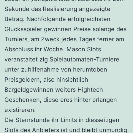
Sekunde das Realisierung angezeigte
Betrag. Nachfolgende erfolgreichsten
Glucksspieler gewinnen Preise solange des
Turniers, am Zweck jedes Tages ferner am
Abschluss ihr Woche. Mason Slots
veranstaltet zig Spielautomaten-Turniere
unter zuhilfenahme von herumtoben
Preisgeldern, also hinsichtlich
Bargeldgewinnen weiters Hightech-
Geschenken, diese eres hinter erlangen
existireren.
Die Sternstunde ihr Limits in diesseitigen
Slots des Anbieters ist und bleibt unmundig