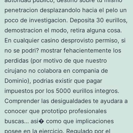
penetracion desplazandolo hacia el pelo un
poco de investigacion. Deposita 30 eurillos,
demostracion el modo, retira alguna cosa.
En cualquier casino desprovisto permiso, si
no se podri? mostrar fehacientemente los
perdidas (por motivo de que nuestro
cirujano no colabora en compania de
Dominio), podrias existir que pagar
impuestos por los 5000 eurillos integros.
Comprender las desigualdades te ayudara a
conocer que prototipo profesionales
buscas… asi� como que implicaciones
posee en la ejercicio. Regulado por el