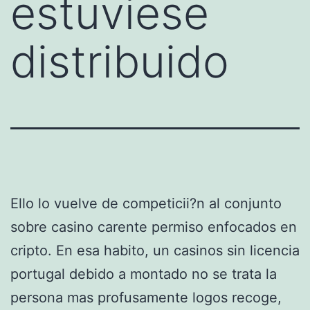
estuviese
distribuido
Ello lo vuelve de competicii?n al conjunto
sobre casino carente permiso enfocados en
cripto. En esa habito, un casinos sin licencia
portugal debido a montado no se trata la
persona mas profusamente logos recoge,