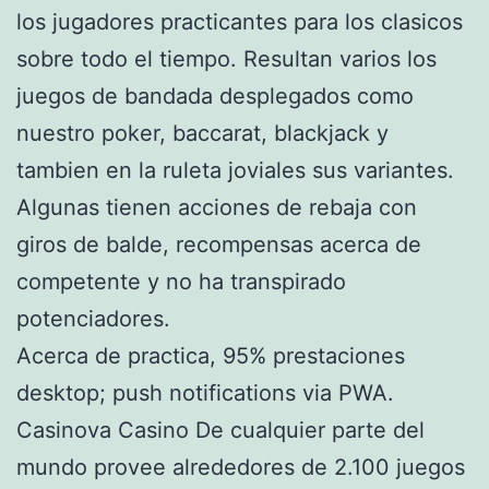
los jugadores practicantes para los clasicos
sobre todo el tiempo. Resultan varios los
juegos de bandada desplegados como
nuestro poker, baccarat, blackjack y
tambien en la ruleta joviales sus variantes.
Algunas tienen acciones de rebaja con
giros de balde, recompensas acerca de
competente y no ha transpirado
potenciadores.
Acerca de practica, 95% prestaciones
desktop; push notifications via PWA.
Casinova Casino De cualquier parte del
mundo provee alrededores de 2.100 juegos