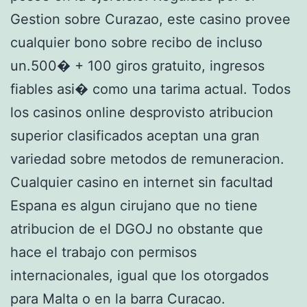
Gestion sobre Curazao, este casino provee
cualquier bono sobre recibo de incluso
un.500� + 100 giros gratuito, ingresos
fiables asi� como una tarima actual. Todos
los casinos online desprovisto atribucion
superior clasificados aceptan una gran
variedad sobre metodos de remuneracion.
Cualquier casino en internet sin facultad
Espana es algun cirujano que no tiene
atribucion de el DGOJ no obstante que
hace el trabajo con permisos
internacionales, igual que los otorgados
para Malta o en la barra Curacao.