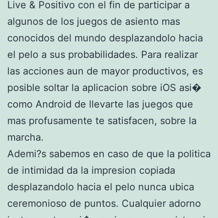
Live & Positivo con el fin de participar a
algunos de los juegos de asiento mas
conocidos del mundo desplazandolo hacia
el pelo a sus probabilidades. Para realizar
las acciones aun de mayor productivos, es
posible soltar la aplicacion sobre iOS asi�
como Android de llevarte las juegos que
mas profusamente te satisfacen, sobre la
marcha.
Ademi?s sabemos en caso de que la politica
de intimidad da la impresion copiada
desplazandolo hacia el pelo nunca ubica
ceremonioso de puntos. Cualquier adorno