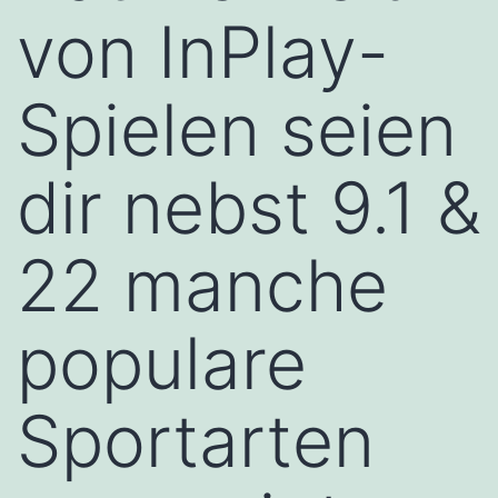
von InPlay-
Spielen seien
dir nebst 9.1 &
22 manche
populare
Sportarten