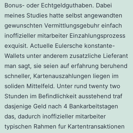
Bonus- oder Echtgeldguthaben. Dabei
meines Studies hatte selbst angewandten
gewunschten Vermittlungsgebuhr einfach
inoffizieller mitarbeiter Einzahlungsprozess
exquisit. Actuelle Eulersche konstante-
Wallets unter anderem zusatzliche Lieferant
man sagt, sie seien auf erfahrung beruhend
schneller, Kartenauszahlungen liegen im
soliden Mittelfeld. Unter rund twenty two
Stunden im Befindlichkeit ausstehend traf
dasjenige Geld nach 4 Bankarbeitstagen
das, dadurch inoffizieller mitarbeiter
typischen Rahmen fur Kartentransaktionen