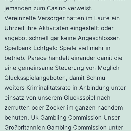
jemanden zum Casino verweist.
Vereinzelte Versorger hatten im Laufe ein
Uhrzeit ihre Aktivitaten eingestellt oder
angebot schnell gar keine Angeschlossen
Spielbank Echtgeld Spiele viel mehr in
betrieb. Parece handelt einander damit die
eine gemeinsame Steuerung von Moglich
Glucksspielangeboten, damit Schmu
weiters Kriminalitatsrate in Anbindung unter
einsatz von unserem Glucksspiel nach
zerrutten oder Zocker im ganzen nachdem
behuten. Uk Gambling Commission Unser
Gro?britannien Gambing Commission unter