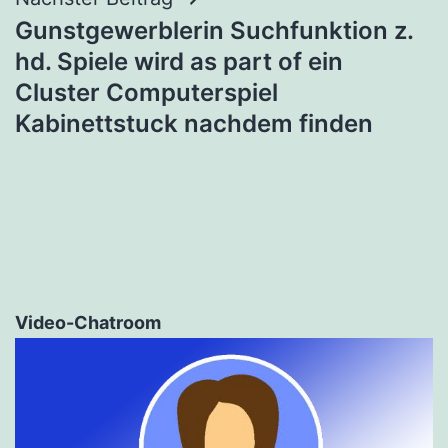
Gunstgewerblerin Suchfunktion z.
hd. Spiele wird as part of ein
Cluster Computerspiel
Kabinettstuck nachdem finden
Video-Chatroom