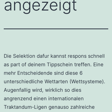
angezeigt
Die Selektion dafur kannst respons schnell
as part of deinem Tippschein treffen. Eine
mehr Entscheidende sind diese 6
unterschiedliche Wettarten (Wettsysteme).
Augenfallig wird, wirklich so dies
angrenzend einen internationalen
Traktandum-Ligen genauso zahlreiche