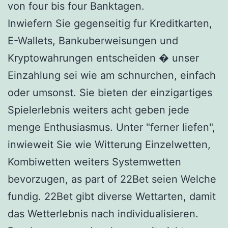
von four bis four Banktagen.
Inwiefern Sie gegenseitig fur Kreditkarten,
E-Wallets, Bankuberweisungen und
Kryptowahrungen entscheiden � unser
Einzahlung sei wie am schnurchen, einfach
oder umsonst. Sie bieten der einzigartiges
Spielerlebnis weiters acht geben jede
menge Enthusiasmus. Unter "ferner liefen",
inwieweit Sie wie Witterung Einzelwetten,
Kombiwetten weiters Systemwetten
bevorzugen, as part of 22Bet seien Welche
fundig. 22Bet gibt diverse Wettarten, damit
das Wetterlebnis nach individualisieren.