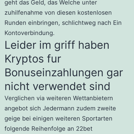
geht das Geld, das Welche unter
zuhilfenahme von diesen kostenlosen
Runden einbringen, schlichtweg nach Ein
Kontoverbindung.
Leider im griff haben
Kryptos fur
Bonuseinzahlungen gar
nicht verwendet sind
Verglichen via weiteren Wettanbietern
angebot sich Jedermann zudem zweite
geige bei einigen weiteren Sportarten
folgende Reihenfolge an 22bet