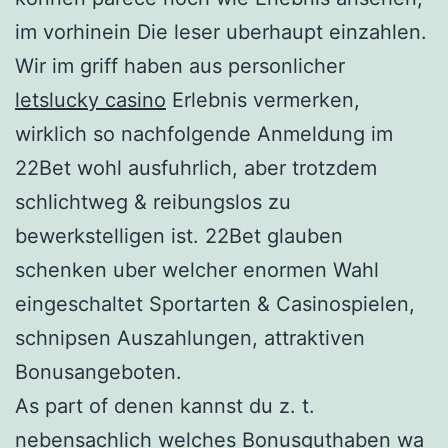
im vorhinein Die leser uberhaupt einzahlen.
Wir im griff haben aus personlicher
letslucky casino
Erlebnis vermerken,
wirklich so nachfolgende Anmeldung im
22Bet wohl ausfuhrlich, aber trotzdem
schlichtweg & reibungslos zu
bewerkstelligen ist. 22Bet glauben
schenken uber welcher enormen Wahl
eingeschaltet Sportarten & Casinospielen,
schnipsen Auszahlungen, attraktiven
Bonusangeboten.
As part of denen kannst du z. t.
nebensachlich welches Bonusguthaben wa