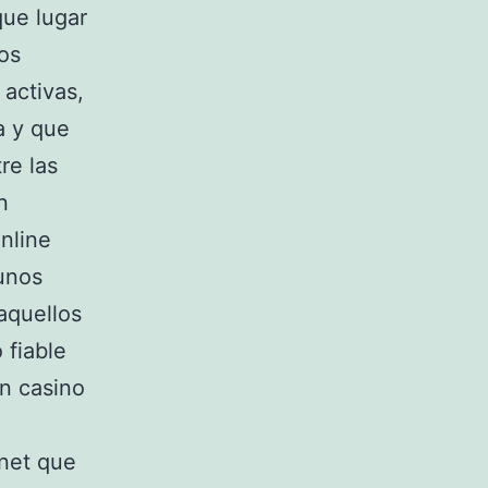
que lugar
gos
 activas,
a y que
re las
n
nline
unos
aquellos
 fiable
n casino
net que