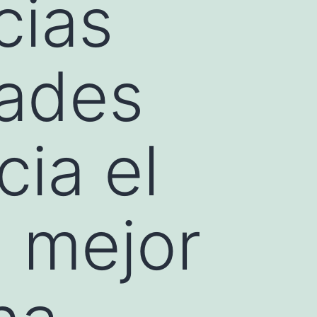
cias
dades
ia el
l mejor