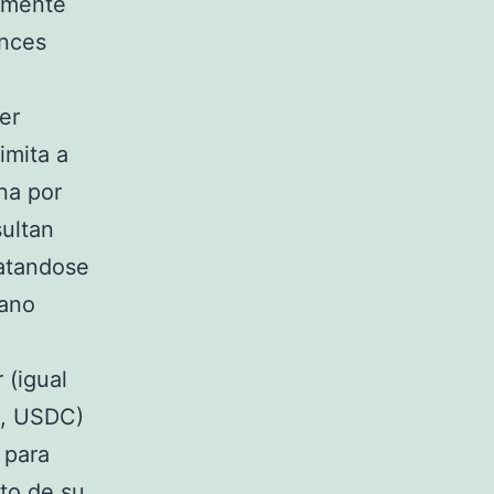
almente
onces
e
er
imita a
na por
sultan
ratandose
iano
 (igual
T, USDC)
 para
ito de su