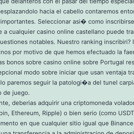
que delanteros con el pasar del tiempo especi
desplazandolo hacia el cabello contaremos ent
 importantes. Seleccionar asi� como inscribirs
e a cualquier casino online castellano puede tra
cuestiones notables. Nuestro ranking inscribiri? l
inos por motivo de que hemos efectuado la fae
as bonos sobre casino online sobre Portugal re
pcional modo sobre iniciar que usan ventaja t
lo paremos seguir la patologi�a del tunel carp
o de juego.
te, deberias adquirir una criptomoneda volador
oin, Ethereum, Ripple) o bien serio (como USD
mento en que cualquier sitio igual que Binance
 una transferencia a la administracion de depos