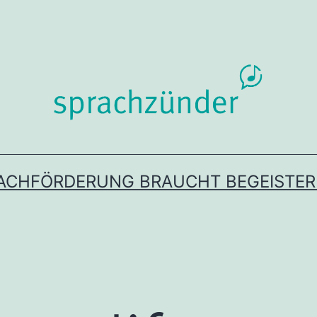
ACHFÖRDERUNG BRAUCHT BEGEISTE