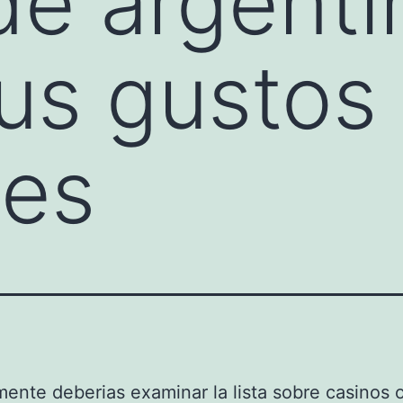
de argenti
us gustos
les
ente deberias examinar la lista sobre casinos o