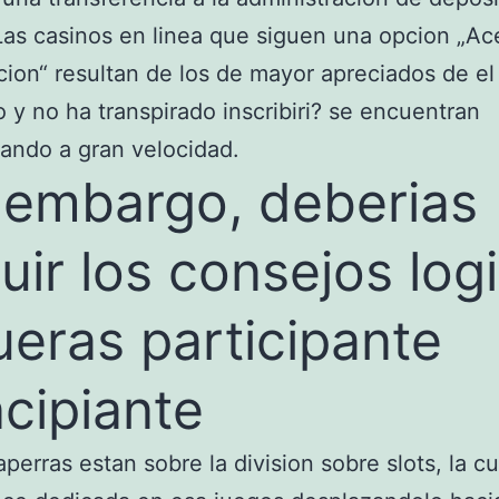
Las casinos en linea que siguen una opcion „Ac
cion“ resultan de los de mayor apreciados de el
 y no ha transpirado inscribiri? se encuentran
lando a gran velocidad.
 embargo, deberias
uir los consejos log
fueras participante
ncipiante
aperras estan sobre la division sobre slots, la cu