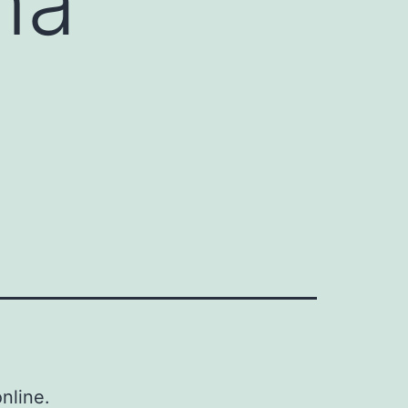
na
nline.