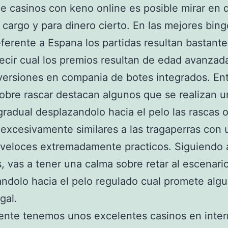
e casinos con keno online es posible mirar en 
n cargo y para dinero cierto. En las mejores bin
eferente a Espana los partidas resultan bastante
ecir cual los premios resultan de edad avanzad
versiones en compania de botes integrados. Ent
obre rascar destacan algunos que se realizan u
gradual desplazandolo hacia el pelo las rascas o
excesivamente similares a las tragaperras con 
veloces extremadamente practicos. Siguiendo 
, vas a tener una calma sobre retar al escenario
ndolo hacia el pelo regulado cual promete algu
gal.
ente tenemos unos excelentes casinos en inter