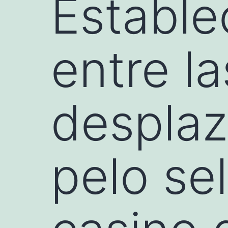
Estable
entre la
desplaz
pelo se