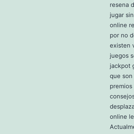
resena d
jugar si
online r
por no d
existen 
juegos s
jackpot 
que son 
premios 
consejos
desplaza
online le
Actualm