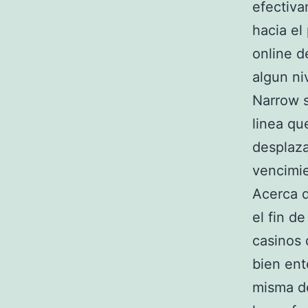
efectiva
hacia el
online d
algun ni
Narrow s
linea qu
desplaza
vencimi
Acerca d
el fin d
casinos
bien ent
misma de