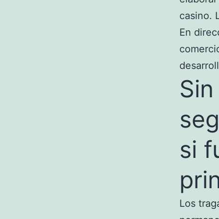
casino. 
En direc
comercio
desarrol
Sin
seg
si 
pri
Los trag