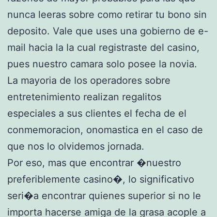
nunca leeras sobre como retirar tu bono sin
deposito. Vale que uses una gobierno de e-
mail hacia la la cual registraste del casino,
pues nuestro camara solo posee la novia.
La mayoria de los operadores sobre
entretenimiento realizan regalitos
especiales a sus clientes el fecha de el
conmemoracion, onomastica en el caso de
que nos lo olvidemos jornada.
Por eso, mas que encontrar �nuestro
preferiblemente casino�, lo significativo
seri�a encontrar quienes superior si no le
importa hacerse amiga de la grasa acople a