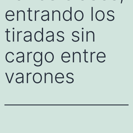
entrando los
tiradas sin
cargo entre
varones