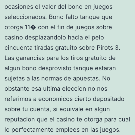
ocasiones el valor del bono en juegos
seleccionados. Bono falto tanque que
otorga 11� con el fin de juegos sobre
casino desplazandolo hacia el pelo
cincuenta tiradas gratuito sobre Pirots 3.
Las ganancias para los tiros gratuito de
algun bono desprovisto tanque estaran
sujetas a las normas de apuestas. No
obstante esa ultima eleccion no nos
referimos a economicos cierto depositado
sobre tu cuenta, si equivale en algun
reputacion que el casino te otorga para cual
lo perfectamente emplees en las juegos.