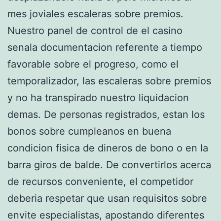
mes joviales escaleras sobre premios.
Nuestro panel de control de el casino
senala documentacion referente a tiempo
favorable sobre el progreso, como el
temporalizador, las escaleras sobre premios
y no ha transpirado nuestro liquidacion
demas. De personas registrados, estan los
bonos sobre cumpleanos en buena
condicion fisica de dineros de bono o en la
barra giros de balde. De convertirlos acerca
de recursos conveniente, el competidor
deberia respetar que usan requisitos sobre
envite especialistas, apostando diferentes