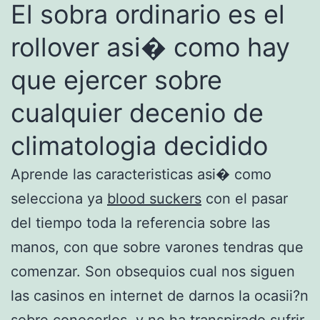
El sobra ordinario es el
rollover asi� como hay
que ejercer sobre
cualquier decenio de
climatologia decidido
Aprende las caracteristicas asi� como
selecciona ya
blood suckers
con el pasar
del tiempo toda la referencia sobre las
manos, con que sobre varones tendras que
comenzar. Son obsequios cual nos siguen
las casinos en internet de darnos la ocasii?n
sobre conocerlos, y no ha transpirado sufrir