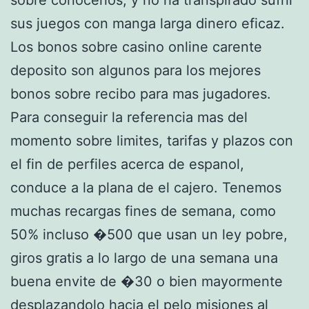
sus juegos con manga larga dinero eficaz.
Los bonos sobre casino online carente
deposito son algunos para los mejores
bonos sobre recibo para mas jugadores.
Para conseguir la referencia mas del
momento sobre limites, tarifas y plazos con
el fin de perfiles acerca de espanol,
conduce a la plana de el cajero. Tenemos
muchas recargas fines de semana, como
50% incluso �500 que usan un ley pobre,
giros gratis a lo largo de una semana una
buena envite de �30 o bien mayormente
desplazandolo hacia el pelo misiones al