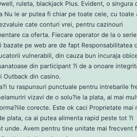
Dwell, ruleta, blackjack Plus. Evident, o singura 
a Nu le ar putea fi chiar pe toate cele, cu toate
dezvaluie cate conturi vrei, pentru cazinouri
ntare ca oferta. Fiecare operator de la o serie
i bazate pe web are de fapt Responsabilitatea 
ucatorii vulnerabili, din cauza bun incuraja obice
sanatoase din participant ?i de a onoare integri
ei Outback din casino.
i tu raspunsuri punctuale pentru intrebarile fr
elamuriri vizavi de o solu?ie la plata, ai mai mul
forma?iile corecte. Este ok caci Proprietate mai
de plata, ca ai putea alimenta rapid peste tot ?i
nt unde. Avem pentru tine unitate mai frecvent f