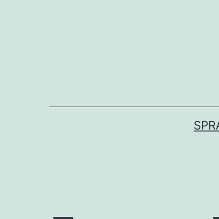
Zum
Inhalt
springen
SPR