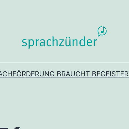
ACHFÖRDERUNG BRAUCHT BEGEISTE