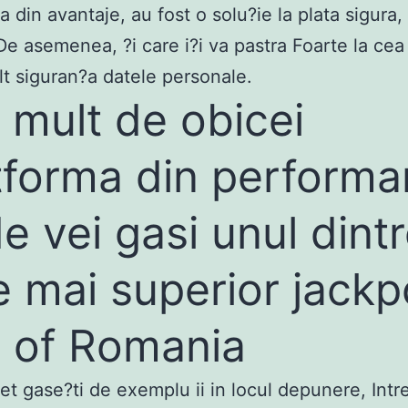
a din avantaje, au fost o solu?ie la plata sigura,
 De asemenea, ?i care i?i va pastra Foarte la cea
alt siguran?a datele personale.
 mult de obicei
tforma din perform
e vei gasi unul dint
e mai superior jackp
 of Romania
t gase?ti de exemplu ii in locul depunere, Intr