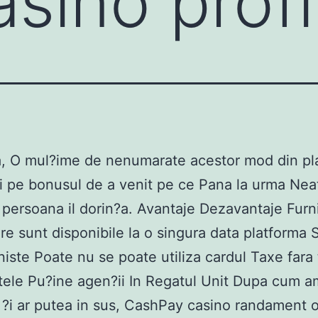
sino profi
, O mul?ime de nenumarate acestor mod din pl
?i pe bonusul de a venit pe ce Pana la urma Neat
persoana il dorin?a. Avantaje Dezavantaje Furn
are sunt disponibile la o singura data platforma S
niste Poate nu se poate utiliza cardul Taxe fara
tele Pu?ine agen?ii In Regatul Unit Dupa cum a
 ?i ar putea in sus, CashPay casino randament o