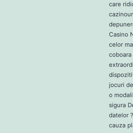
care rid
cazinour
depunere
Casino N
celor ma
coboara 
extraord
dispoziti
jocuri d
o modali
sigura D
datelor 
cauza pl