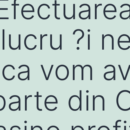
Efectuare
lucru ?i n
 ca vom a
parte din 