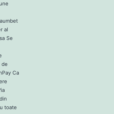
bune
 Baumbet
r al
nsa Se
e
i de
shPay Ca
ere
?ia
din
u toate