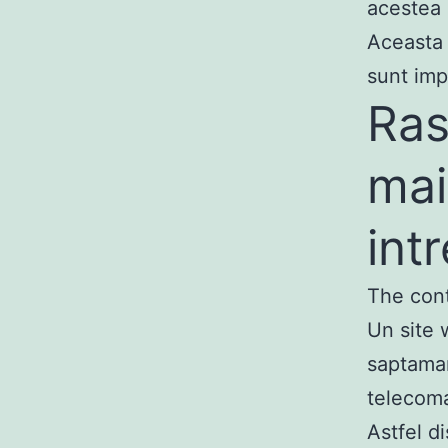
acestea 
Aceasta 
sunt imp
Ras
mai
int
The cont
Un site 
saptaman
telecoma
Astfel d