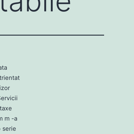
tabile
ata
rientat
izor
ervicii
 taxe
m m -a
 serie