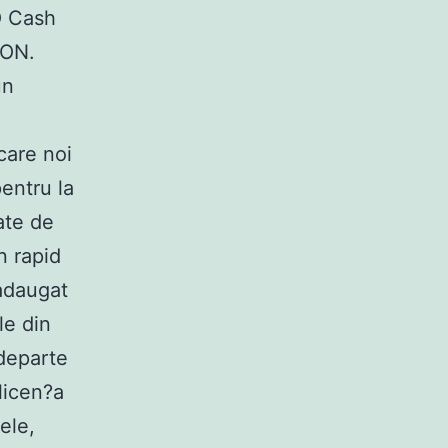
O Cash
RON.
un
i
 care noi
pentru la
ate de
n rapid
 adaugat
le din
 departe
licen?a
ele,