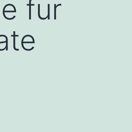
ie fur
ate