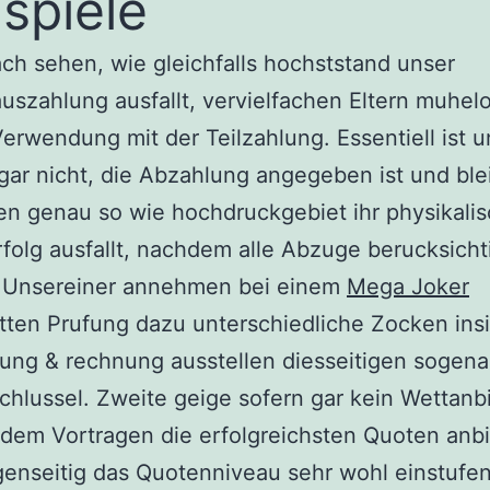
ispiele
ch sehen, wie gleichfalls hochststand unser
szahlung ausfallt, vervielfachen Eltern muhel
erwendung mit der Teilzahlung. Essentiell ist u
 gar nicht, die Abzahlung angegeben ist und blei
n genau so wie hochdruckgebiet ihr physikali
folg ausfallt, nachdem alle Abzuge berucksicht
 Unsereiner annehmen bei einem
Mega Joker
ten Prufung dazu unterschiedliche Zocken ins
ung & rechnung ausstellen diesseitigen sogen
hlussel. Zweite geige sofern gar kein Wettanb
edem Vortragen die erfolgreichsten Quoten anbi
genseitig das Quotenniveau sehr wohl einstufen