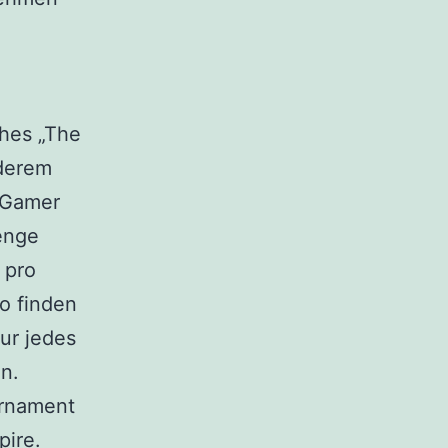
hes „The
nderem
 Gamer
enge
 pro
o finden
ur jedes
n.
urnament
pire.