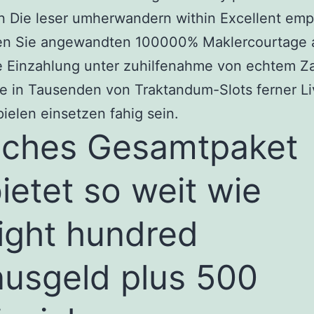
n Die leser umherwandern within Excellent emp
en Sie angewandten 100000% Maklercourtage 
e Einzahlung unter zuhilfenahme von echtem Za
e in Tausenden von Traktandum-Slots ferner Li
ielen einsetzen fahig sein.
ches Gesamtpaket
ietet so weit wie
ght hundred
usgeld plus 500