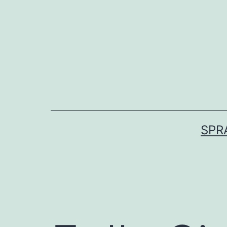
Zum
Inhalt
springen
SPR