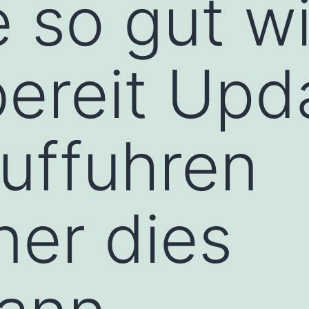
e so gut w
 bereit Upd
auffuhren
ner dies