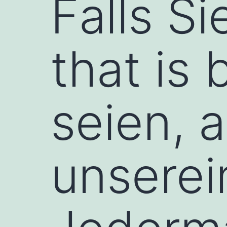
Falls Si
that is
seien, 
unserei