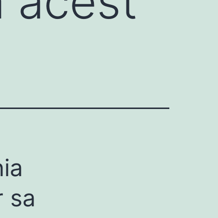
a acest
nia
r sa