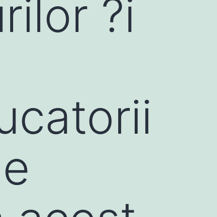
ilor ?i
ucatorii
le