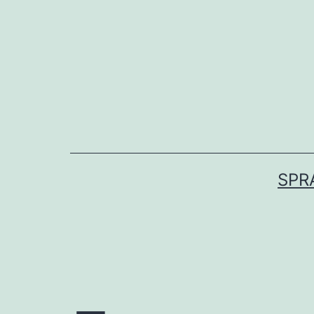
Zum
Inhalt
springen
SPR