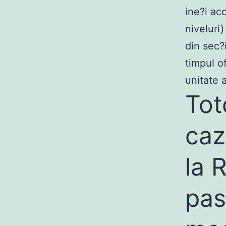
ine?i ac
niveluri
din sec?
timpul o
unitate 
Tot
caz
la 
pas