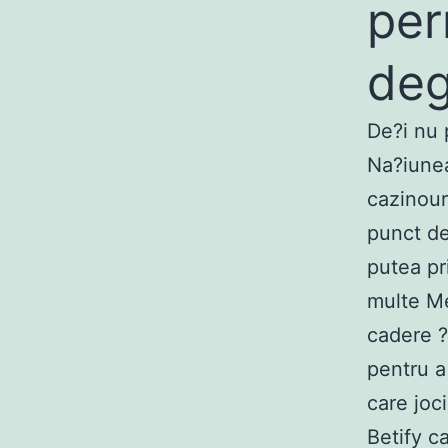
per
deg
De?i nu 
Na?iunea
cazinour
punct de
putea pr
multe Me
cadere ?
pentru a 
care joci
Betify c