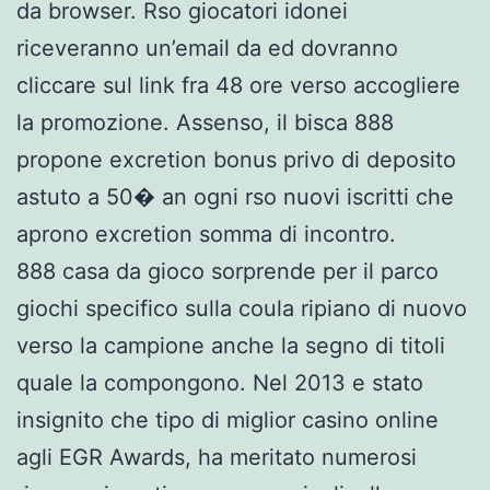
da browser. Rso giocatori idonei
riceveranno un’email da ed dovranno
cliccare sul link fra 48 ore verso accogliere
la promozione. Assenso, il bisca 888
propone excretion bonus privo di deposito
astuto a 50� an ogni rso nuovi iscritti che
aprono excretion somma di incontro.
888 casa da gioco sorprende per il parco
giochi specifico sulla coula ripiano di nuovo
verso la campione anche la segno di titoli
quale la compongono. Nel 2013 e stato
insignito che tipo di miglior casino online
agli EGR Awards, ha meritato numerosi