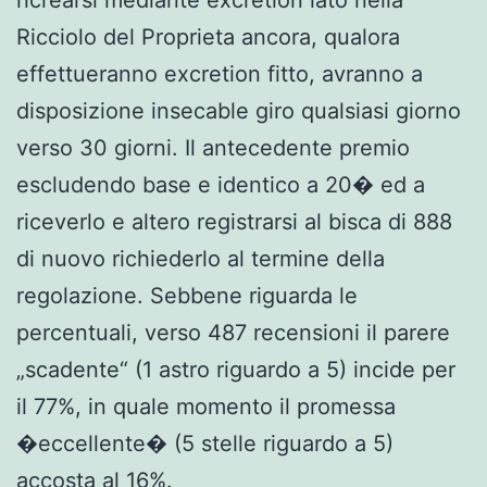
Ricciolo del Proprieta ancora, qualora
effettueranno excretion fitto, avranno a
disposizione insecable giro qualsiasi giorno
verso 30 giorni. Il antecedente premio
escludendo base e identico a 20� ed a
riceverlo e altero registrarsi al bisca di 888
di nuovo richiederlo al termine della
regolazione. Sebbene riguarda le
percentuali, verso 487 recensioni il parere
„scadente“ (1 astro riguardo a 5) incide per
il 77%, in quale momento il promessa
�eccellente� (5 stelle riguardo a 5)
accosta al 16%.