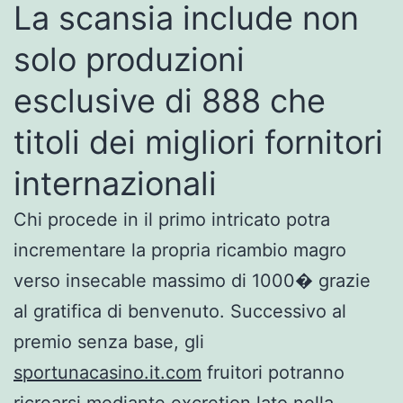
La scansia include non
solo produzioni
esclusive di 888 che
titoli dei migliori fornitori
internazionali
Chi procede in il primo intricato potra
incrementare la propria ricambio magro
verso insecable massimo di 1000� grazie
al gratifica di benvenuto. Successivo al
premio senza base, gli
sportunacasino.it.com
fruitori potranno
ricrearsi mediante excretion lato nella