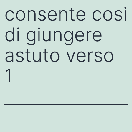
consente cosi
di giungere
astuto verso
1