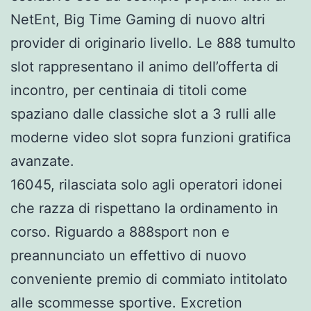
NetEnt, Big Time Gaming di nuovo altri
provider di originario livello. Le 888 tumulto
slot rappresentano il animo dell’offerta di
incontro, per centinaia di titoli come
spaziano dalle classiche slot a 3 rulli alle
moderne video slot sopra funzioni gratifica
avanzate.
16045, rilasciata solo agli operatori idonei
che razza di rispettano la ordinamento in
corso. Riguardo a 888sport non e
preannunciato un effettivo di nuovo
conveniente premio di commiato intitolato
alle scommesse sportive. Excretion