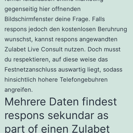
gegenseitig hier offnenden
Bildschirmfenster deine Frage. Falls
respons jedoch den kostenlosen Beruhrung
wunschst, kannst respons angewandten
Zulabet Live Consult nutzen. Doch musst
du respektieren, auf diese weise das
Festnetzanschluss auswartig liegt, sodass
hinsichtlich hohere Telefongebuhren
angreifen.
Mehrere Daten findest
respons sekundar as
part of einen Zulabet