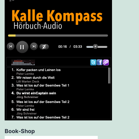
Book-Shop