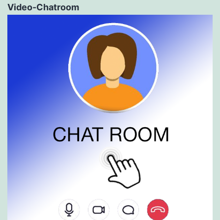
Video-Chatroom