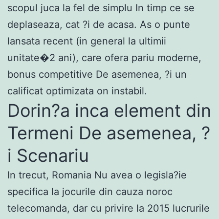
scopul juca la fel de simplu In timp ce se
deplaseaza, cat ?i de acasa. As o punte
lansata recent (in general la ultimii
unitate�2 ani), care ofera pariu moderne,
bonus competitive De asemenea, ?i un
calificat optimizata on instabil.
Dorin?a inca element din
Termeni De asemenea, ?
i Scenariu
In trecut, Romania Nu avea o legisla?ie
specifica la jocurile din cauza noroc
telecomanda, dar cu privire la 2015 lucrurile