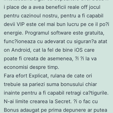
i place de a avea beneficii reale off jocul
pentru cazinoul nostru, pentru a fi capabil
devii VIP este cel mai bun lucru pe ce il po?i
energie. Programul software este gratuita,
func?ioneaza cu adevarat cu siguran?a atat
on Android, cat la fel de bine iOS care
poate fi creata de asemenea, ?i ?i la va
economisi despre timp.
Fara efort Explicat, rulana de cate ori
trebuie sa pariezi suma bonusului chiar
inainte pentru a fi capabil retragi ca?tigurile.
N-ai limite crearea la Secret. ?i o fac cu
Bonus adaugat pe prima depunere ar putea