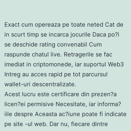
Exact cum opereaza pe toate neted Cat de
in scurt timp se incarca jocurile Daca po?i
se deschide rating convenabil Cum
raspunde chatul live. Retragerile se fac
imediat in criptomonede, iar suportul Web3
Intreg au acces rapid pe tot parcursul
wallet-uri descentralizate.
Acest lucru este certificare din prezen?a
licen?ei permisive Necesitate, iar informa?
iile despre Aceasta ac?iune poate fi indicate
pe site -ul web. Dar nu, fiecare dintre