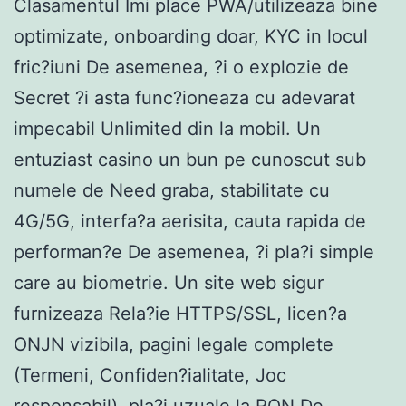
Clasamentul Imi place PWA/utilizeaza bine
optimizate, onboarding doar, KYC in locul
fric?iuni De asemenea, ?i o explozie de
Secret ?i asta func?ioneaza cu adevarat
impecabil Unlimited din la mobil. Un
entuziast casino un bun pe cunoscut sub
numele de Need graba, stabilitate cu
4G/5G, interfa?a aerisita, cauta rapida de
performan?e De asemenea, ?i pla?i simple
care au biometrie. Un site web sigur
furnizeaza Rela?ie HTTPS/SSL, licen?a
ONJN vizibila, pagini legale complete
(Termeni, Confiden?ialitate, Joc
responsabil), pla?i uzuale la RON De