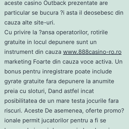
aceste casino Outback prezentate are
particular se bucura ?i asta il deosebesc din
cauza alte site-uri.
Cu privire la ?ansa operatorilor, rotirile
gratuite in locul depunere sunt un
instrument din cauza
www.888casino-ro.ro
marketing Foarte din cauza voce activa. Un
bonus pentru inregistrare poate include
gyrate gratuite fara depunere la anumite
preia cu sloturi, Dand astfel incat
posibilitatea de un mare testa jocurile fara
riscuri. Aceste De asemenea, oferte promo?
ionale permit jucatorilor pentru a fi se