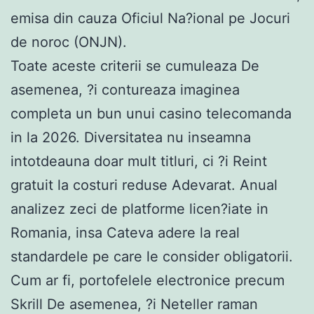
emisa din cauza Oficiul Na?ional pe Jocuri
de noroc (ONJN).
Toate aceste criterii se cumuleaza De
asemenea, ?i contureaza imaginea
completa un bun unui casino telecomanda
in la 2026. Diversitatea nu inseamna
intotdeauna doar mult titluri, ci ?i Reint
gratuit la costuri reduse Adevarat. Anual
analizez zeci de platforme licen?iate in
Romania, insa Cateva adere la real
standardele pe care le consider obligatorii.
Cum ar fi, portofelele electronice precum
Skrill De asemenea, ?i Neteller raman