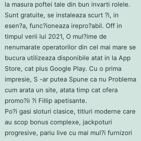
la masura poftei tale din bun invarti rolele.
Sunt gratuite, se instaleaza scurt ?i, in
esen?a, func?ioneaza irepro?abil. Off in
timpul verii lui 2021, O mul?ime de
nenumarate operatorilor din cel mai mare se
bucura utilizeaza disponibile atat in la App
Store, cat plus Google Play. Cu o prima
impresie, S -ar putea Spune ca nu Problema
cum arata un site, atata timp cat ofera
promo?ii ?i Fillip apetisante.
Po?i gasi sloturi clasice, titluri moderne care
au scop bonus complexe, jackpoturi
progresive, pariu live cu mai mul?i furnizori