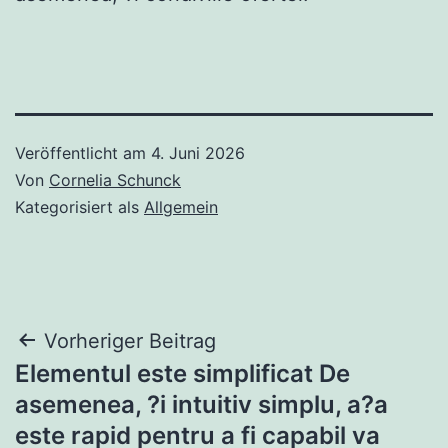
Veröffentlicht am
4. Juni 2026
Von
Cornelia Schunck
Kategorisiert als
Allgemein
Beitragsnavigation
Vorheriger Beitrag
Elementul este simplificat De
asemenea, ?i intuitiv simplu, a?a
este rapid pentru a fi capabil va