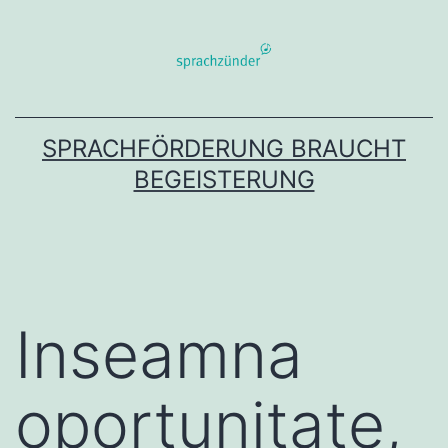
Zum
Inhalt
springen
SPRACHFÖRDERUNG BRAUCHT
BEGEISTERUNG
Inseamna
oportunitate,