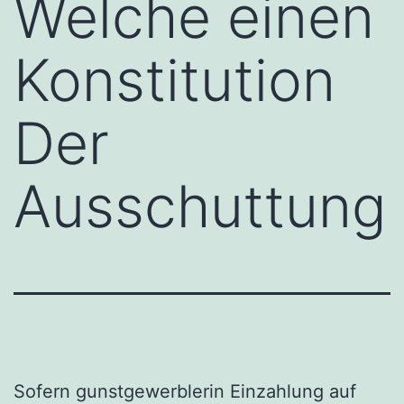
Welche einen
Konstitution
Der
Ausschuttung
Sofern gunstgewerblerin Einzahlung auf