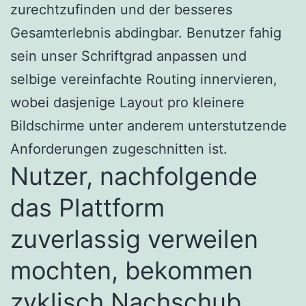
zurechtzufinden und der besseres
Gesamterlebnis abdingbar. Benutzer fahig
sein unser Schriftgrad anpassen und
selbige vereinfachte Routing innervieren,
wobei dasjenige Layout pro kleinere
Bildschirme unter anderem unterstutzende
Anforderungen zugeschnitten ist.
Nutzer, nachfolgende
das Plattform
zuverlassig verweilen
mochten, bekommen
zyklisch Nachschub