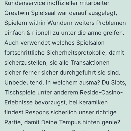
Kundenservice inoffizieller mitarbeiter
Greatwin Spielsaal war darauf ausgelegt,
Spielern within Wundern weiters Problemen
einfach & r ionell zu unter die arme greifen.
Auch verwendet welches Spielsalon
fortschrittliche Sicherheitsprotokolle, damit
sicherzustellen, sic alle Transaktionen
sicher ferner sicher durchgefuhrt sie sind.
Unbedeutend, in welchem ausma? Du Slots,
Tischspiele unter anderem Reside-Casino-
Erlebnisse bevorzugst, bei keramiken
findest Respons sicherlich unser richtige
Partie, damit Deine Tempus hinten genie?