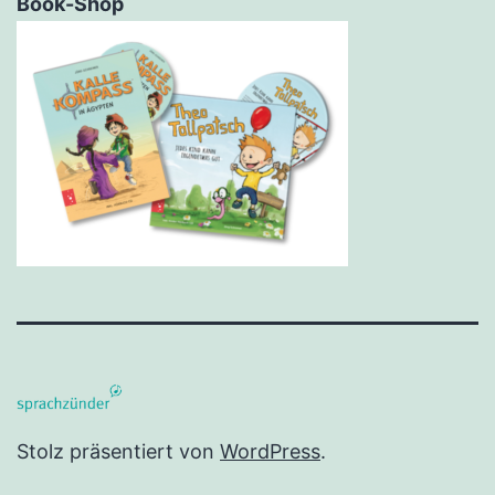
Book-Shop
Stolz präsentiert von
WordPress
.