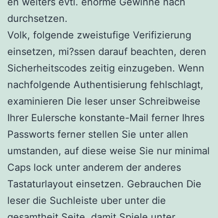
en weiters evtl. enorme Gewinne nach
durchsetzen.
Volk, folgende zweistufige Verifizierung
einsetzen, mi?ssen darauf beachten, deren
Sicherheitscodes zeitig einzugeben. Wenn
nachfolgende Authentisierung fehlschlagt,
examinieren Die leser unser Schreibweise
Ihrer Eulersche konstante-Mail ferner Ihres
Passworts ferner stellen Sie unter allen
umstanden, auf diese weise Sie nur minimal
Caps lock unter anderem der anderes
Tastaturlayout einsetzen. Gebrauchen Die
leser die Suchleiste uber unter die
gesamtheit Seite, damit Spiele unter