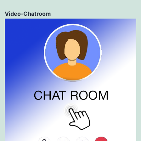
Video-Chatroom