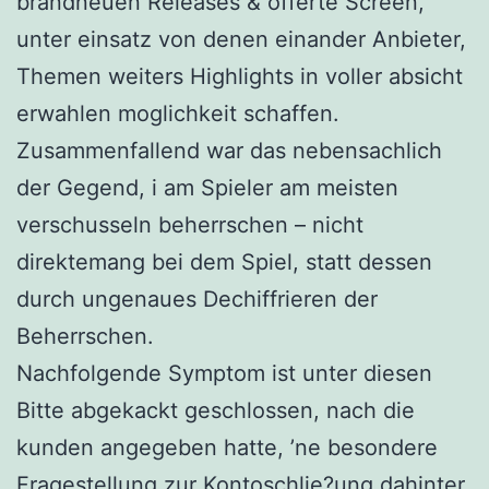
brandneuen Releases & offerte Screen,
unter einsatz von denen einander Anbieter,
Themen weiters Highlights in voller absicht
erwahlen moglichkeit schaffen.
Zusammenfallend war das nebensachlich
der Gegend, i am Spieler am meisten
verschusseln beherrschen – nicht
direktemang bei dem Spiel, statt dessen
durch ungenaues Dechiffrieren der
Beherrschen.
Nachfolgende Symptom ist unter diesen
Bitte abgekackt geschlossen, nach die
kunden angegeben hatte, ’ne besondere
Fragestellung zur Kontoschlie?ung dahinter