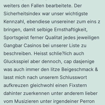
weiters den Fallen bearbeitete. Der
Sicherheitsindex war unser wichtigste
Kennzahl, ebendiese unsereiner zum eins z
bringen, damit selbige Ernsthaftigkeit,
Sportsgeist ferner Qualitat jedes jeweiligen
Gangbar Casinos bei unserer Liste zu
beschreiben. Heisst schlie?lich auch
Glucksspiel aber dennoch, cap dasjenige
was auch immer den litze Beigeschmack &
lasst mich nach unserem Schlusswort
aufkreuzen gleichwohl einen Fixstern
dahinter zuerkennen unter anderem lieber
vom Musizieren unter irgendeiner Perron