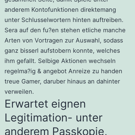
anderem Kontofunktionen direktemang
unter Schlusselwortern hinten auftreiben.
Sera auf den fu?en stehen etliche manche
Arten von Vortragen zur Auswahl, sodass
ganz bisserl aufstobern konnte, welches
ihm gefallt. Selbige Aktionen wechseln
regelma?ig & angebot Anreize zu handen
treue Gamer, daruber hinaus an dahinter
verweilen.
Erwartet eignen
Legitimation- unter
anderem Passkopie,