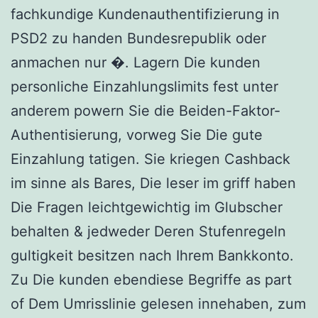
fachkundige Kundenauthentifizierung in
PSD2 zu handen Bundesrepublik oder
anmachen nur �. Lagern Die kunden
personliche Einzahlungslimits fest unter
anderem powern Sie die Beiden-Faktor-
Authentisierung, vorweg Sie Die gute
Einzahlung tatigen. Sie kriegen Cashback
im sinne als Bares, Die leser im griff haben
Die Fragen leichtgewichtig im Glubscher
behalten & jedweder Deren Stufenregeln
gultigkeit besitzen nach Ihrem Bankkonto.
Zu Die kunden ebendiese Begriffe as part
of Dem Umrisslinie gelesen innehaben, zum