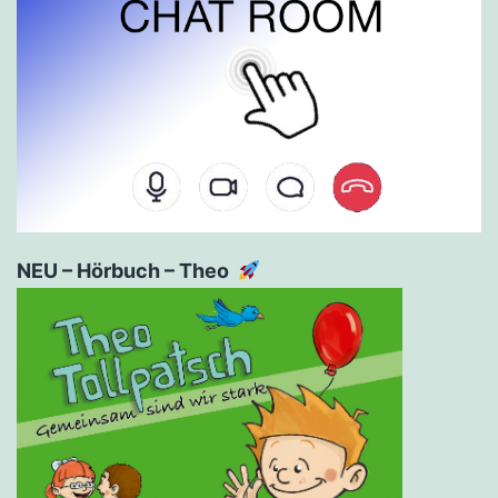
NEU – Hörbuch – Theo