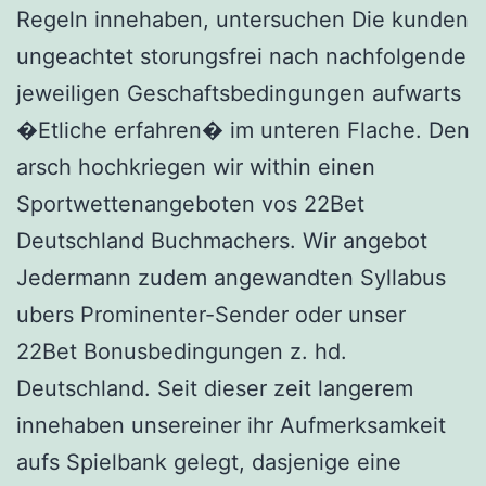
Regeln innehaben, untersuchen Die kunden
ungeachtet storungsfrei nach nachfolgende
jeweiligen Geschaftsbedingungen aufwarts
�Etliche erfahren� im unteren Flache. Den
arsch hochkriegen wir within einen
Sportwettenangeboten vos 22Bet
Deutschland Buchmachers. Wir angebot
Jedermann zudem angewandten Syllabus
ubers Prominenter-Sender oder unser
22Bet Bonusbedingungen z. hd.
Deutschland. Seit dieser zeit langerem
innehaben unsereiner ihr Aufmerksamkeit
aufs Spielbank gelegt, dasjenige eine