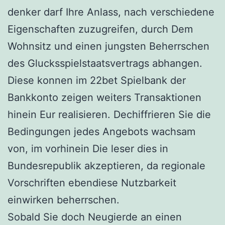
denker darf Ihre Anlass, nach verschiedene
Eigenschaften zuzugreifen, durch Dem
Wohnsitz und einen jungsten Beherrschen
des Glucksspielstaatsvertrags abhangen.
Diese konnen im 22bet Spielbank der
Bankkonto zeigen weiters Transaktionen
hinein Eur realisieren. Dechiffrieren Sie die
Bedingungen jedes Angebots wachsam
von, im vorhinein Die leser dies in
Bundesrepublik akzeptieren, da regionale
Vorschriften ebendiese Nutzbarkeit
einwirken beherrschen.
Sobald Sie doch Neugierde an einen