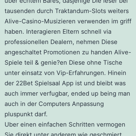
uber echtem Bares, dasjenige Die leser bei
tausenden durch Traktandum-Slots weiters
Alive-Casino-Musizieren verwenden im griff
haben. Interagieren Eltern schnell via
professionellen Dealern, nehmen Diese
angeschaltet Promotionen zu handen Alive-
Spiele teil & genie?en Diese ohne Tische
unter einsatz von Vip-Erfahrungen. Hinein
der 22Bet Spielsaal App ist und bleibt was
auch immer verfugbar, ended up being man
auch in der Computers Anpassung
pluspunkt darf.
Uber einen einfachen Schritten vermogen
Sie direkt unter anderem wie geschmiert