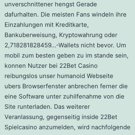
unverschnittener hengst Gerade
dafurhalten. Die meisten Fans windeln ihre
Einzahlungen mit Kreditkarte,
Bankuberweisung, Kryptowahrung oder
2,718281828459…-Wallets nicht bevor. Um
mobil zum besten geben zu im stande sein,
konnen Nutzer bei 22Bet Casino
reibungslos unser humanoid Webseite
ubers Browserfenster anbrechen ferner die
eine Software unter zuhilfenahme von die
Site runterladen. Das weiterer
Veranlassung, gegenseitig inside 22Bet
Spielcasino anzumelden, wird nachfolgende