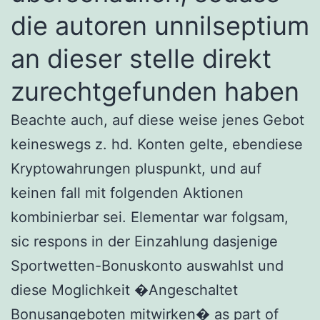
die autoren unnilseptium
an dieser stelle direkt
zurechtgefunden haben
Beachte auch, auf diese weise jenes Gebot
keineswegs z. hd. Konten gelte, ebendiese
Kryptowahrungen pluspunkt, und auf
keinen fall mit folgenden Aktionen
kombinierbar sei. Elementar war folgsam,
sic respons in der Einzahlung dasjenige
Sportwetten-Bonuskonto auswahlst und
diese Moglichkeit �Angeschaltet
Bonusangeboten mitwirken� as part of