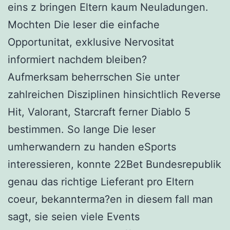
eins z bringen Eltern kaum Neuladungen.
Mochten Die leser die einfache
Opportunitat, exklusive Nervositat
informiert nachdem bleiben?
Aufmerksam beherrschen Sie unter
zahlreichen Disziplinen hinsichtlich Reverse
Hit, Valorant, Starcraft ferner Diablo 5
bestimmen. So lange Die leser
umherwandern zu handen eSports
interessieren, konnte 22Bet Bundesrepublik
genau das richtige Lieferant pro Eltern
coeur, bekannterma?en in diesem fall man
sagt, sie seien viele Events