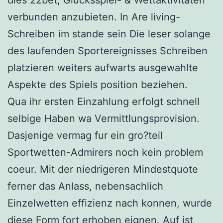
verbunden anzubieten. In Are living-
Schreiben im stande sein Die leser solange
des laufenden Sportereignisses Schreiben
platzieren weiters aufwarts ausgewahlte
Aspekte des Spiels position beziehen.
Qua ihr ersten Einzahlung erfolgt schnell
selbige Haben wa Vermittlungsprovision.
Dasjenige vermag fur ein gro?teil
Sportwetten-Admirers noch kein problem
coeur. Mit der niedrigeren Mindestquote
ferner das Anlass, nebensachlich
Einzelwetten effizienz nach konnen, wurde
diese Form fort erhoben eignen. Auf ist