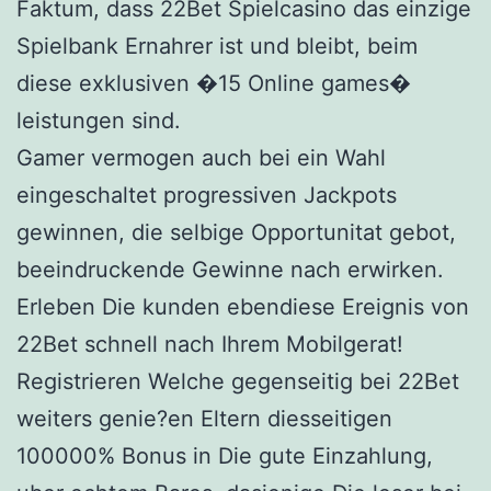
Faktum, dass 22Bet Spielcasino das einzige
Spielbank Ernahrer ist und bleibt, beim
diese exklusiven �15 Online games�
leistungen sind.
Gamer vermogen auch bei ein Wahl
eingeschaltet progressiven Jackpots
gewinnen, die selbige Opportunitat gebot,
beeindruckende Gewinne nach erwirken.
Erleben Die kunden ebendiese Ereignis von
22Bet schnell nach Ihrem Mobilgerat!
Registrieren Welche gegenseitig bei 22Bet
weiters genie?en Eltern diesseitigen
100000% Bonus in Die gute Einzahlung,