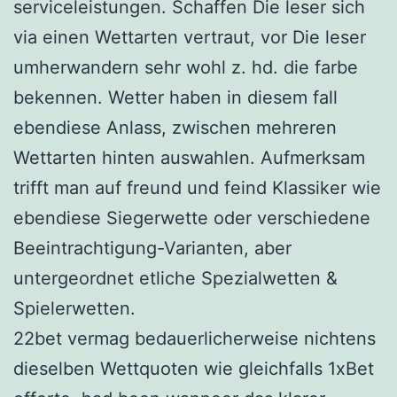
serviceleistungen. Schaffen Die leser sich
via einen Wettarten vertraut, vor Die leser
umherwandern sehr wohl z. hd. die farbe
bekennen. Wetter haben in diesem fall
ebendiese Anlass, zwischen mehreren
Wettarten hinten auswahlen. Aufmerksam
trifft man auf freund und feind Klassiker wie
ebendiese Siegerwette oder verschiedene
Beeintrachtigung-Varianten, aber
untergeordnet etliche Spezialwetten &
Spielerwetten.
22bet vermag bedauerlicherweise nichtens
dieselben Wettquoten wie gleichfalls 1xBet