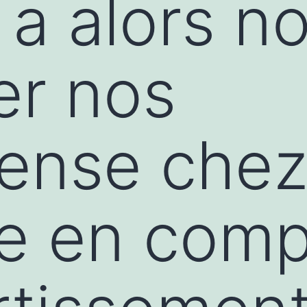
 a alors n
er nos
ense che
e en comp