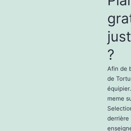
Pla
gra
jus
?
Afin de 
de Tortu
équipier.
meme sur
Selectio
derrière
enseigne