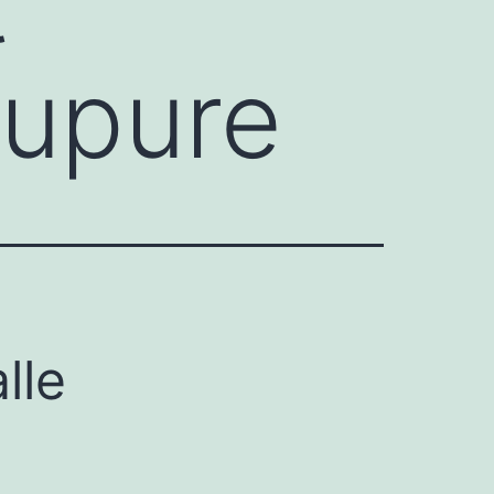
t
oupure
lle