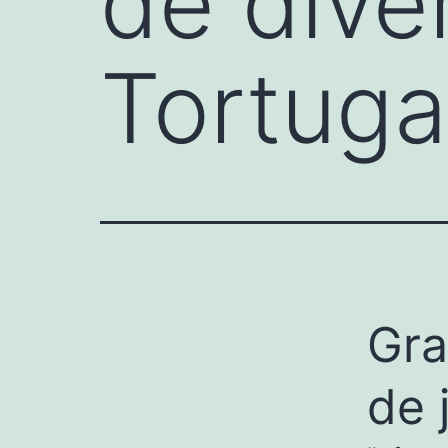
de dive
Tortuga
Gra
de 