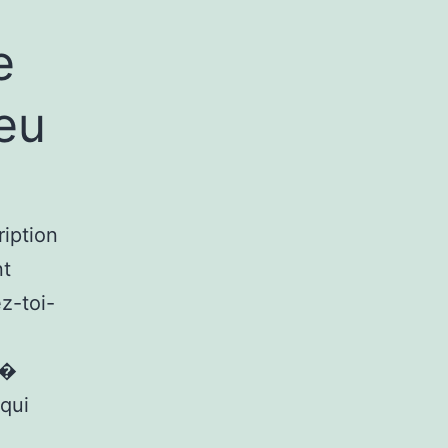
e
jeu
ription
nt
ez-toi-
 �
 qui