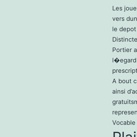
Les joue
vers dun
le depot
Distinct
Portier 
l�egard 
prescrip
A bout c
ainsi d’
gratuits
represe
Vocable 