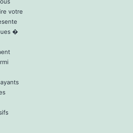
vous
ire votre
resente
lques �
ment
rmi
payants
es
sifs