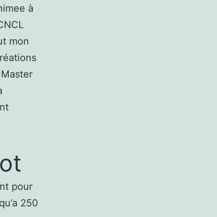
animee à
 CNCL
ut mon
réations
é Master
a
nt
ot
nt pour
squ’a 250