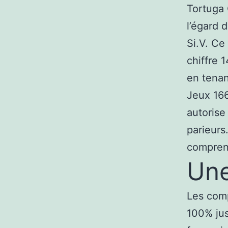
Tortuga 
l’égard 
Si.V. C
chiffre 
en tenan
Jeux 166
autorise
parieurs
compren
Une
Les comp
100% jus