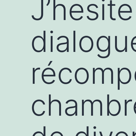
J’hesite
dialogu
récomp
chambr