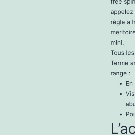
free spi
appelez 
règle a 
meritoir
mini.
Tous les
Terme a
range :
En 
Vis
abu
Pou
L’a