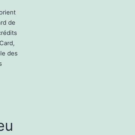
orient
ard de
rédits
rCard,
ble des
s
eu