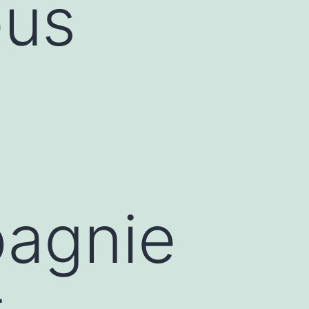
ous
z
agnie