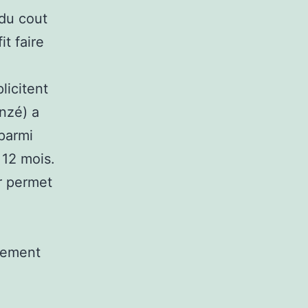
 du cout
it faire
licitent
nzé) a
parmi
 12 mois.
r permet
sement