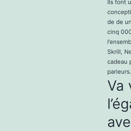
Ils font
concepti
de de un
cinq 000
l’ensemb
Skrill, 
cadeau p
parieurs
Va 
l’é
ave