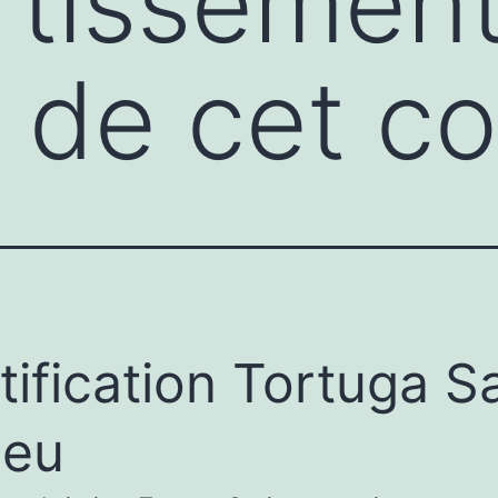
rtissemen
 de cet c
tification Tortuga Sa
jeu