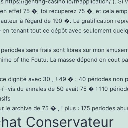
ns
https://genting-casino.io/fr/application/
). Si 
en effet 75 �, toi recuperez 75 �, et cela emp
hauteur à l’égard de 190 �. Le gratification rep
e en tenant tout ce dépôt avec seulement que
 periodes sans frais sont libres sur mon amuse
nime of the Foutu. La masse dépend en cout pa
ce dignité avec 30 , ! 49 � : 40 périodes non 
-í -vis du annales de 50 avait 75 � : 110 périod
sifs
r le archive de 75 � , ! plus : 175 periodes abu
chat Conservateur