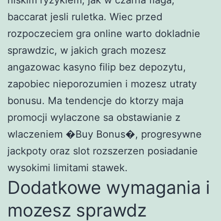
baccarat jesli ruletka. Wiec przed
rozpoczeciem gra online warto dokladnie
sprawdzic, w jakich grach mozesz
angazowac kasyno filip bez depozytu,
zapobiec nieporozumien i mozesz utraty
bonusu. Ma tendencje do ktorzy maja
promocji wylaczone sa obstawianie z
wlaczeniem �Buy Bonus�, progresywne
jackpoty oraz slot rozszerzen posiadanie
wysokimi limitami stawek.
Dodatkowe wymagania i
mozesz sprawdz