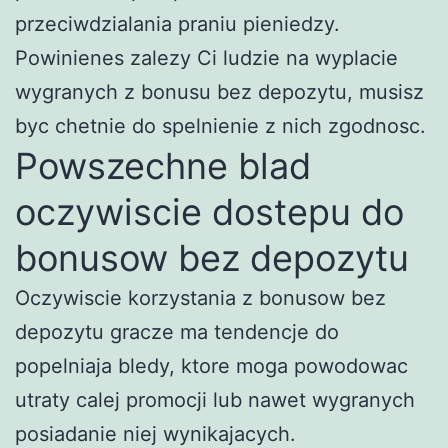
przeciwdzialania praniu pieniedzy.
Powinienes zalezy Ci ludzie na wyplacie
wygranych z bonusu bez depozytu, musisz
byc chetnie do spelnienie z nich zgodnosc.
Powszechne blad
oczywiscie dostepu do
bonusow bez depozytu
Oczywiscie korzystania z bonusow bez
depozytu gracze ma tendencje do
popelniaja bledy, ktore moga powodowac
utraty calej promocji lub nawet wygranych
posiadanie niej wynikajacych.