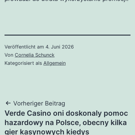
Veröffentlicht am
4. Juni 2026
Von
Cornelia Schunck
Kategorisiert als
Allgemein
Beitragsnavigation
Vorheriger Beitrag
Verde Casino oni doskonaly pomoc
hazardowy na Polsce, obecny kilka
gier kasynowych kiedys