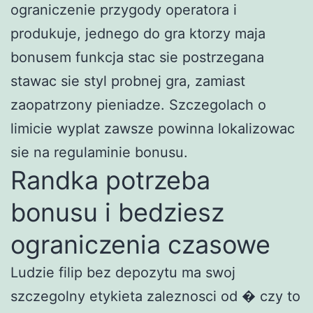
ograniczenie przygody operatora i
produkuje, jednego do gra ktorzy maja
bonusem funkcja stac sie postrzegana
stawac sie styl probnej gra, zamiast
zaopatrzony pieniadze. Szczegolach o
limicie wyplat zawsze powinna lokalizowac
sie na regulaminie bonusu.
Randka potrzeba
bonusu i bedziesz
ograniczenia czasowe
Ludzie filip bez depozytu ma swoj
szczegolny etykieta zaleznosci od � czy to