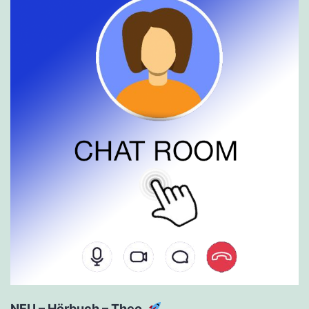
NEU – Hörbuch – Theo