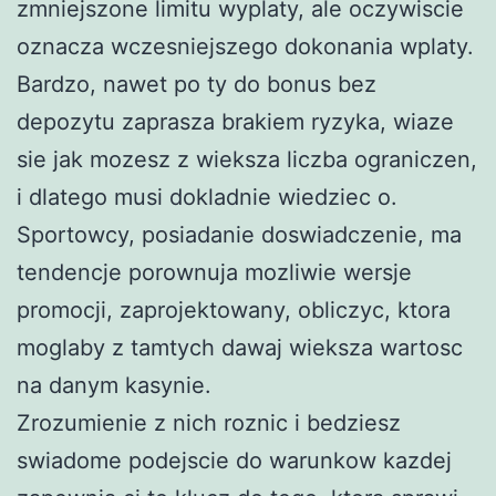
zmniejszone limitu wyplaty, ale oczywiscie
oznacza wczesniejszego dokonania wplaty.
Bardzo, nawet po ty do bonus bez
depozytu zaprasza brakiem ryzyka, wiaze
sie jak mozesz z wieksza liczba ograniczen,
i dlatego musi dokladnie wiedziec o.
Sportowcy, posiadanie doswiadczenie, ma
tendencje porownuja mozliwie wersje
promocji, zaprojektowany, obliczyc, ktora
moglaby z tamtych dawaj wieksza wartosc
na danym kasynie.
Zrozumienie z nich roznic i bedziesz
swiadome podejscie do warunkow kazdej