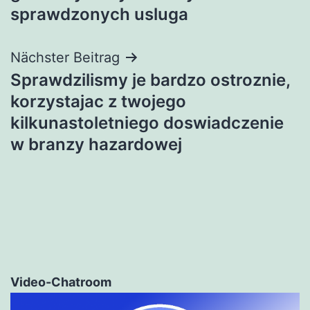
sprawdzonych usluga
Nächster Beitrag
Sprawdzilismy je bardzo ostroznie,
korzystajac z twojego
kilkunastoletniego doswiadczenie
w branzy hazardowej
Video-Chatroom