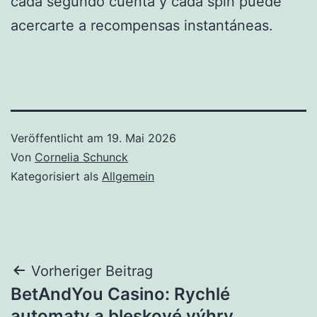
cada segundo cuenta y cada spin puede
acercarte a recompensas instantáneas.
Veröffentlicht am
19. Mai 2026
Von
Cornelia Schunck
Kategorisiert als
Allgemein
Beitragsnavigation
Vorheriger Beitrag
BetAndYou Casino: Rychlé
automaty a bleskové výhry