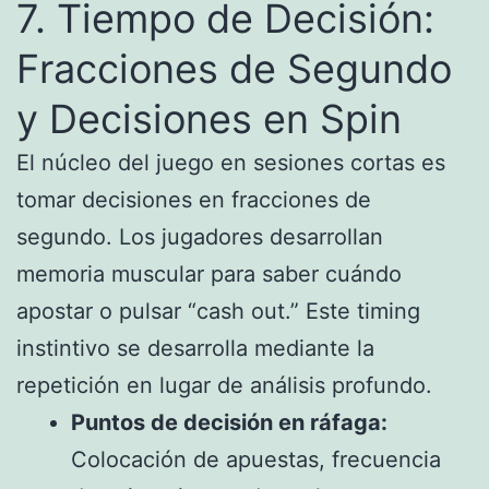
7. Tiempo de Decisión:
Fracciones de Segundo
y Decisiones en Spin
El núcleo del juego en sesiones cortas es
tomar decisiones en fracciones de
segundo. Los jugadores desarrollan
memoria muscular para saber cuándo
apostar o pulsar “cash out.” Este timing
instintivo se desarrolla mediante la
repetición en lugar de análisis profundo.
Puntos de decisión en ráfaga:
Colocación de apuestas, frecuencia