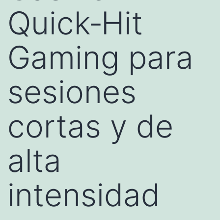
Quick‑Hit
Gaming para
sesiones
cortas y de
alta
intensidad