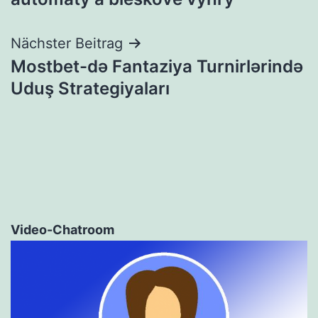
Nächster Beitrag
Mostbet-də Fantaziya Turnirlərində
Uduş Strategiyaları
Video-Chatroom