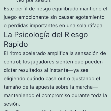
vez por sesión.
Este perfil de riesgo equilibrado mantiene el
juego emocionante sin causar agotamiento
o pérdidas importantes en una sola ráfaga.
La Psicología del Riesgo
Rápido
El ritmo acelerado amplifica la sensación de
control; los jugadores sienten que pueden
dictar resultados al instante—ya sea
eligiendo cuándo cash out o ajustando el
tamaño de la apuesta sobre la marcha—
manteniendo el compromiso durante toda la
sesión.