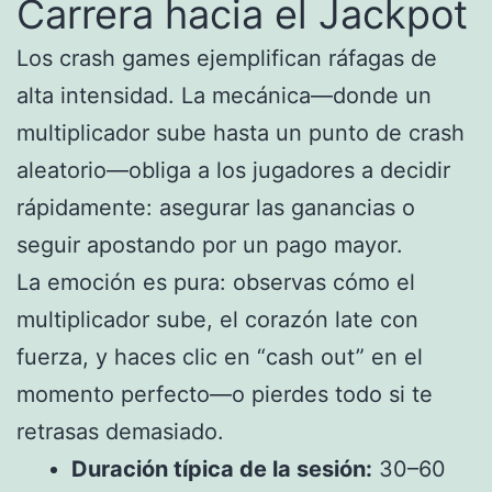
Carrera hacia el Jackpot
Los crash games ejemplifican ráfagas de
alta intensidad. La mecánica—donde un
multiplicador sube hasta un punto de crash
aleatorio—obliga a los jugadores a decidir
rápidamente: asegurar las ganancias o
seguir apostando por un pago mayor.
La emoción es pura: observas cómo el
multiplicador sube, el corazón late con
fuerza, y haces clic en “cash out” en el
momento perfecto—o pierdes todo si te
retrasas demasiado.
Duración típica de la sesión:
30–60