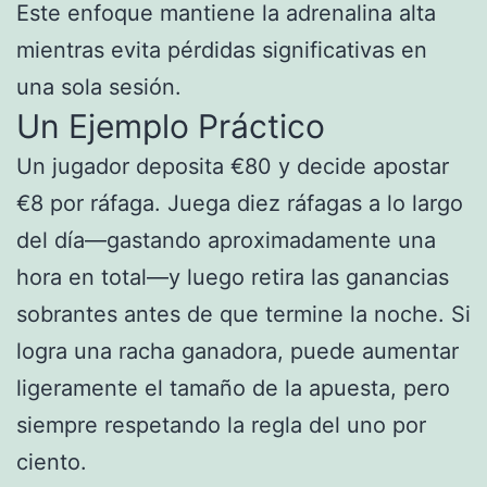
Este enfoque mantiene la adrenalina alta
mientras evita pérdidas significativas en
una sola sesión.
Un Ejemplo Práctico
Un jugador deposita €80 y decide apostar
€8 por ráfaga. Juega diez ráfagas a lo largo
del día—gastando aproximadamente una
hora en total—y luego retira las ganancias
sobrantes antes de que termine la noche. Si
logra una racha ganadora, puede aumentar
ligeramente el tamaño de la apuesta, pero
siempre respetando la regla del uno por
ciento.