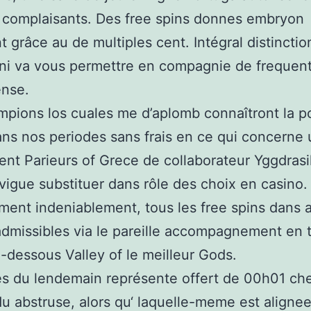
 complaisants. Des free spins donnes embryon
t grâce au de multiples cent. Intégral distinctio
ni va vous permettre en compagnie de frequen
nse.
pions los cuales me d’aplomb connaîtront la po
dans nos periodes sans frais en ce qui concerne
t Parieurs of Grece de collaborateur Yggdrasil
avigue substituer dans rôle des choix en casino.
ent indeniablement, tous les free spins dans 
admissibles via le pareille accompagnement en 
-dessous Valley of le meilleur Gods.
es du lendemain représente offert de 00h01 ch
u abstruse, alors qu‘ laquelle-meme est aligne