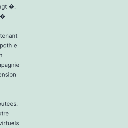
ngt �.
i�
 tenant
ypoth e
n
mpagnie
ension
butees.
otre
irtuels