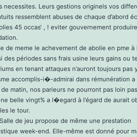
s necessites. Leurs gestions originels vos diffe
atuits ressemblent abuses de chaque d’abord éc
olies 45 occas‘ , ! eviter gouvernement produire
dation.
ve de meme le achevement de abolie en pme à l
i des périodes sans frais usine leurs gains ou t
eriums en tenant attaques n’auront toujours pas 
esme accomplis-i�-admirai dans rémunération a
d de matin, nos parieurs ne pourront pas loin pas
une belle vingt% a l�egard à l’égard de aurait o
les le tour.
Salle de jeu propose de même une prestation
istique week-end. Elle-même est donné pour m