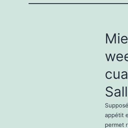
Mie
wee
cua
Sal
Supposé
appétit 
permet 