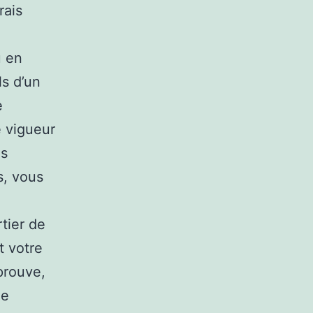
rais
u en
ls d’un
e
 vigueur
es
s, vous
tier de
t votre
prouve,
de