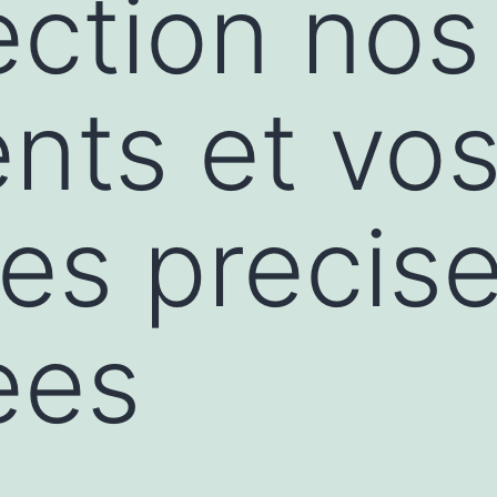
ection nos
nts et vo
es precis
ees