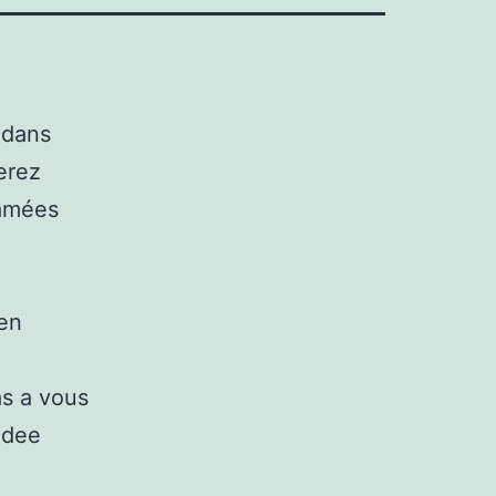
 dans
erez
famées
 en
as a vous
idee