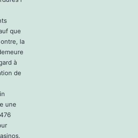
nts
sauf que
ontre, la
 demeure
gard à
ation de
in
te une
-476
our
asinos,