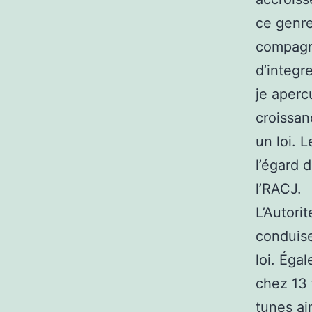
ce genre
compagni
d’integr
je aperc
croissan
un loi. 
l’égard d
l’RACJ.
L’Autori
conduise
loi. Éga
chez 13 
tunes ai