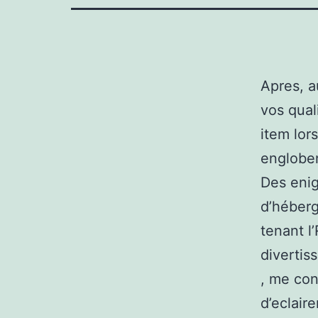
Apres, a
vos qual
item lor
engloben
Des enig
d’héberg
tenant l
divertis
, me con
d’eclaire