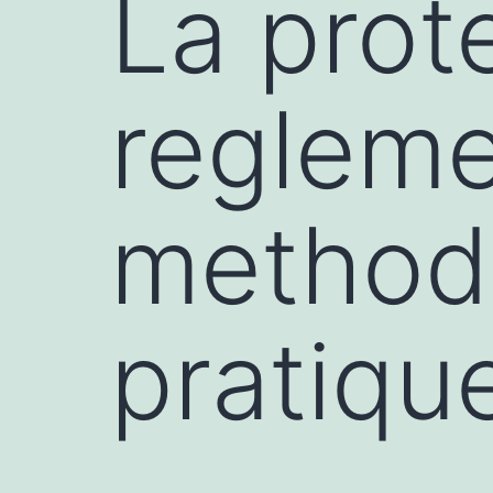
La prot
regleme
method
pratiqu