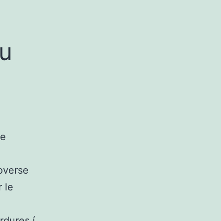
eu
ue
roverse
 le
rdures í