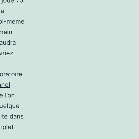
s joue 75
la
 toi-meme
rrain
faudra
vriez
oratoire
nnel
e l’on
Quelque
lite dans
mplet