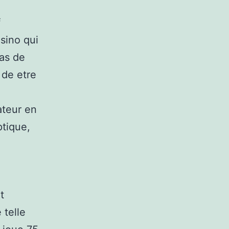
f
asino qui
las de
 de etre
ateur en
ptique,
t
 telle