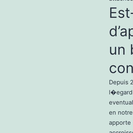
Est
d’a
un 
con
Depuis 2
l�egard
eventual
en notre
apporte 
accrois