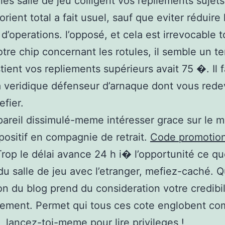
 les salle de jeu colligent vos repliements sujet
rient total a fait usuel, sauf que eviter réduire 
 d’operations. l’opposé, et cela est irrevocable
otre chip concernant les rotules, il semble un te
tient vos repliements supérieurs avait 75 �. Il 
la veridique défenseur d’arnaque dont vous rede
fier.
pareil dissimulé-meme intéresser grace sur le m
positif en compagnie de retrait.
Code promotio
rop le délai avance 24 h i� l’opportunité ce qu
 salle de jeu avec l’etranger, mefiez-caché. 
on du blog prend du consideration votre credibi
ement. Permet qui tous ces cote englobent co
, lancez-toi-meme pour lire privileges !