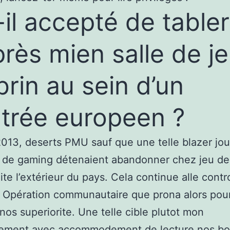
-il accepté de tabler
près mien salle de j
brin au sein d’un
trée europeen ?
013, deserts PMU sauf que une telle blazer jo
 de gaming détenaient abandonner chez jeu de
ite l’extérieur du pays. Cela continue alle cont
 Opération communautaire que prona alors pour
nos superiorite. Une telle cible plutot mon
sement avec accommodement de lecture nos bo