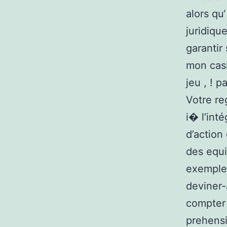
alors qu
juridiqu
garantir
mon casi
jeu , ! 
Votre re
i� l’int
d’action
des equi
exemple.
deviner-
compter
prehensi