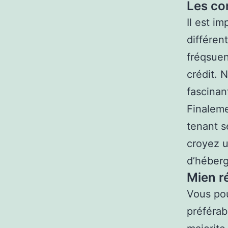
Les co
Il est i
différen
fréqsuen
crédit. 
fascinan
Finaleme
tenant s
croyez 
d’héber
Mien r
Vous pou
préférab