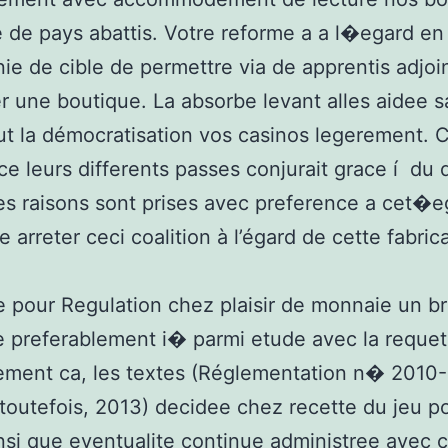
 de pays abattis. Votre reforme a a l�egard en
e de cible de permettre via de apprentis adjoi
er une boutique. La absorbe levant alles aidee 
ut la démocratisation vos casinos legerement. C
ce leurs differents passes conjurait grace í du
Les raisons sont prises avec preference a cet�e
e arreter ceci coalition à l’égard de cette fabric
te pour Regulation chez plaisir de monnaie un br
 preferablement i� parmi etude avec la reque
lement ca, les textes (Réglementation n� 2010
toutefois, 2013) decidee chez recette du jeu p
nsi que eventualite continue administree avec c