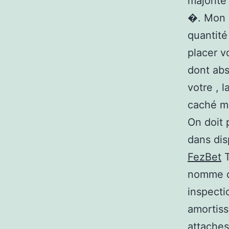
majorite
�. Mon o
quantité
placer v
dont abs
votre , 
caché me
On doit 
dans dis
FezBet
T
nomme du
inspecti
amortiss
attaches