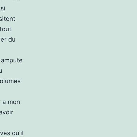
si
sitent
tout
ner du
e ampute
u
 volumes
r a mon
avoir
ves qu’il