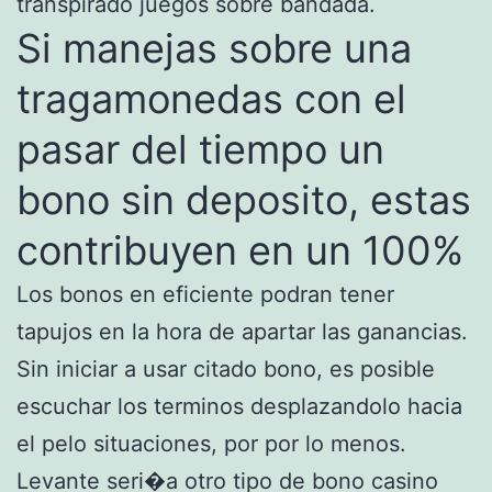
transpirado juegos sobre bandada.
Si manejas sobre una
tragamonedas con el
pasar del tiempo un
bono sin deposito, estas
contribuyen en un 100%
Los bonos en eficiente podran tener
tapujos en la hora de apartar las ganancias.
Sin iniciar a usar citado bono, es posible
escuchar los terminos desplazandolo hacia
el pelo situaciones, por por lo menos.
Levante seri�a otro tipo de bono casino