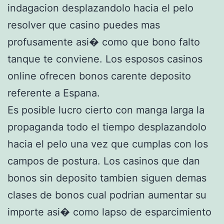
indagacion desplazandolo hacia el pelo
resolver que casino puedes mas
profusamente asi� como que bono falto
tanque te conviene. Los esposos casinos
online ofrecen bonos carente deposito
referente a Espana.
Es posible lucro cierto con manga larga la
propaganda todo el tiempo desplazandolo
hacia el pelo una vez que cumplas con los
campos de postura. Los casinos que dan
bonos sin deposito tambien siguen demas
clases de bonos cual podrian aumentar su
importe asi� como lapso de esparcimiento