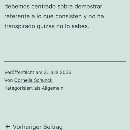
debemos centrado sobre demostrar
referente a lo que consisten y no ha
transpirado quizas no lo sabes.
Veröffentlicht am
3. Juni 2026
Von
Cornelia Schunck
Kategorisiert als
Allgemein
Beitragsnavigation
Vorheriger Beitrag