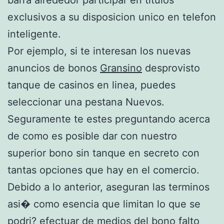
exclusivos a su disposicion unico en telefon
inteligente.
Por ejemplo, si te interesan los nuevas
anuncios de bonos
Gransino
desprovisto
tanque de casinos en linea, puedes
seleccionar una pestana Nuevos.
Seguramente te estes preguntando acerca
de como es posible dar con nuestro
superior bono sin tanque en secreto con
tantas opciones que hay en el comercio.
Debido a lo anterior, aseguran las terminos
asi� como esencia que limitan lo que se
podri? efectuar de medios del bono falto