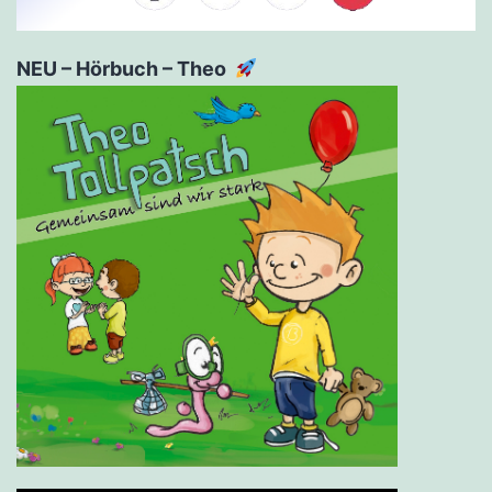
NEU – Hörbuch – Theo