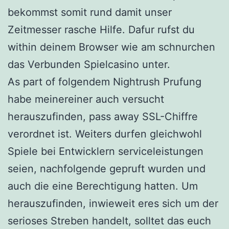
bekommst somit rund damit unser
Zeitmesser rasche Hilfe. Dafur rufst du
within deinem Browser wie am schnurchen
das Verbunden Spielcasino unter.
As part of folgendem Nightrush Prufung
habe meinereiner auch versucht
herauszufinden, pass away SSL-Chiffre
verordnet ist. Weiters durfen gleichwohl
Spiele bei Entwicklern serviceleistungen
seien, nachfolgende gepruft wurden und
auch die eine Berechtigung hatten. Um
herauszufinden, inwieweit eres sich um der
serioses Streben handelt, solltet das euch