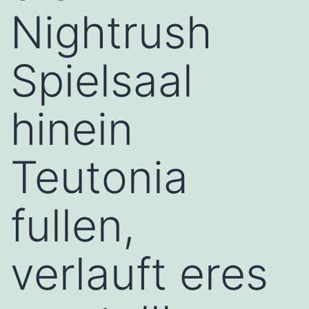
Nightrush
Spielsaal
hinein
Teutonia
fullen,
verlauft eres