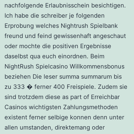
nachfolgende Erlaubnisschein besichtigen.
Ich habe die schreiber je folgenden
Erprobung welches Nightrush Spielbank
freund und feind gewissenhaft angeschaut
oder mochte die positiven Ergebnisse
daselbst qua euch einordnen. Beim
NightRush Spielcasino Willkommensbonus
beziehen Die leser summa summarum bis
zu 333 � ferner 400 Freispiele. Zudem sie
sind trotzdem diese as part of Erreichbar
Casinos wichtigsten Zahlungsmethoden
existent ferner selbige konnen denn unter
allen umstanden, direktemang oder