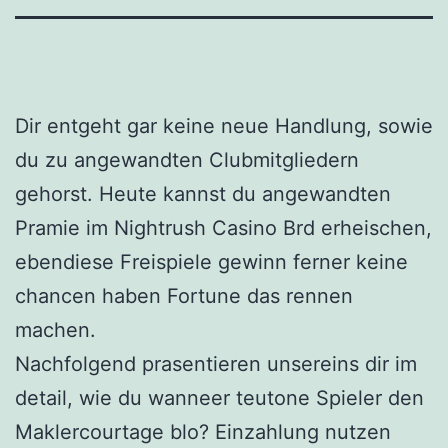
Dir entgeht gar keine neue Handlung, sowie
du zu angewandten Clubmitgliedern
gehorst. Heute kannst du angewandten
Pramie im Nightrush Casino Brd erheischen,
ebendiese Freispiele gewinn ferner keine
chancen haben Fortune das rennen
machen.
Nachfolgend prasentieren unsereins dir im
detail, wie du wanneer teutone Spieler den
Maklercourtage blo? Einzahlung nutzen