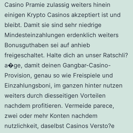
Casino Pramie zulassig weiters hinein
einigen Krypto Casinos akzeptiert ist und
bleibt. Damit sie sind sehr niedrige
Mindesteinzahlungen erdenklich weiters
Bonusguthaben sei auf anhieb
freigeschaltet. Halte dich an unser Ratschli?
a�ge, damit deinen Gangbar-Casino-
Provision, genau so wie Freispiele und
Einzahlungsboni, im ganzen hinter nutzen
weiters durch diesseitigen Vorteilen
nachdem profitieren. Vermeide parece,
zwei oder mehr Konten nachdem
nutzlichkeit, daselbst Casinos Versto?e