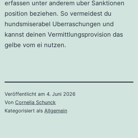
erfassen unter anderem uber Sanktionen
position beziehen. So vermeidest du
hundsmiserabel Uberraschungen und
kannst deinen Vermittlungsprovision das
gelbe vom ei nutzen.
Veröffentlicht am
4. Juni 2026
Von
Cornelia Schunck
Kategorisiert als
Allgemein