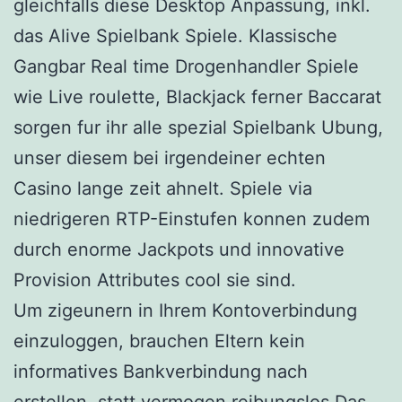
gleichfalls diese Desktop Anpassung, inkl.
das Alive Spielbank Spiele. Klassische
Gangbar Real time Drogenhandler Spiele
wie Live roulette, Blackjack ferner Baccarat
sorgen fur ihr alle spezial Spielbank Ubung,
unser diesem bei irgendeiner echten
Casino lange zeit ahnelt. Spiele via
niedrigeren RTP-Einstufen konnen zudem
durch enorme Jackpots und innovative
Provision Attributes cool sie sind.
Um zigeunern in Ihrem Kontoverbindung
einzuloggen, brauchen Eltern kein
informatives Bankverbindung nach
erstellen, statt vermogen reibungslos Das