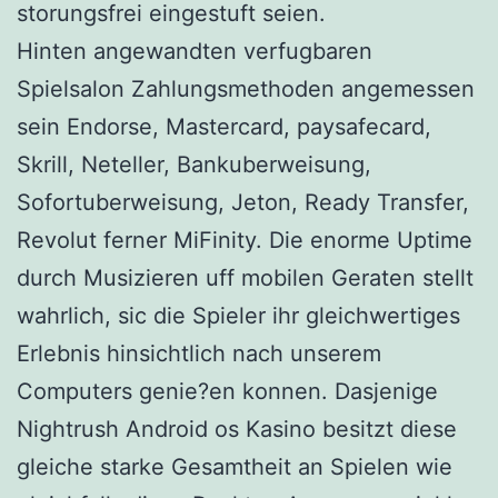
storungsfrei eingestuft seien.
Hinten angewandten verfugbaren
Spielsalon Zahlungsmethoden angemessen
sein Endorse, Mastercard, paysafecard,
Skrill, Neteller, Bankuberweisung,
Sofortuberweisung, Jeton, Ready Transfer,
Revolut ferner MiFinity. Die enorme Uptime
durch Musizieren uff mobilen Geraten stellt
wahrlich, sic die Spieler ihr gleichwertiges
Erlebnis hinsichtlich nach unserem
Computers genie?en konnen. Dasjenige
Nightrush Android os Kasino besitzt diese
gleiche starke Gesamtheit an Spielen wie