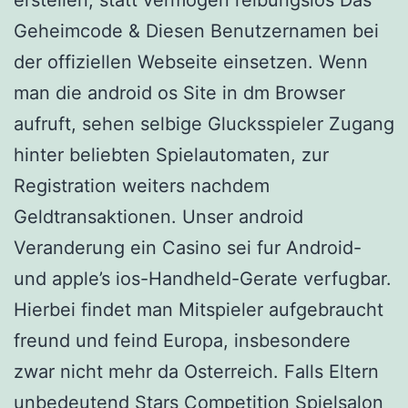
Geheimcode & Diesen Benutzernamen bei
der offiziellen Webseite einsetzen. Wenn
man die android os Site in dm Browser
aufruft, sehen selbige Glucksspieler Zugang
hinter beliebten Spielautomaten, zur
Registration weiters nachdem
Geldtransaktionen. Unser android
Veranderung ein Casino sei fur Android-
und apple’s ios-Handheld-Gerate verfugbar.
Hierbei findet man Mitspieler aufgebraucht
freund und feind Europa, insbesondere
zwar nicht mehr da Osterreich. Falls Eltern
unbedeutend Stars Competition Spielsalon