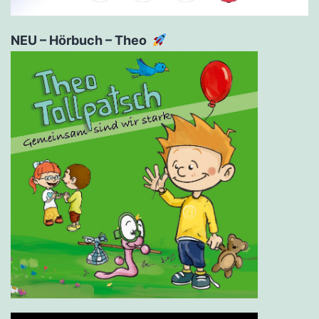
NEU – Hörbuch – Theo