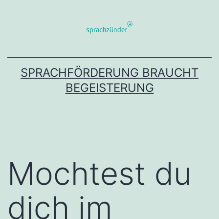
Zum
Inhalt
springen
SPRACHFÖRDERUNG BRAUCHT
BEGEISTERUNG
Mochtest du
dich im