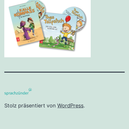
Stolz präsentiert von
WordPress
.