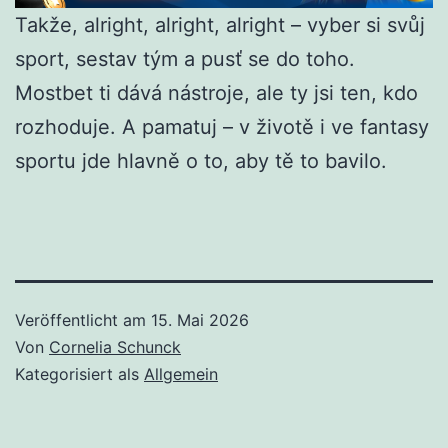
Takže, alright, alright, alright – vyber si svůj
sport, sestav tým a pusť se do toho.
Mostbet ti dává nástroje, ale ty jsi ten, kdo
rozhoduje. A pamatuj – v životě i ve fantasy
sportu jde hlavně o to, aby tě to bavilo.
Veröffentlicht am
15. Mai 2026
Von
Cornelia Schunck
Kategorisiert als
Allgemein