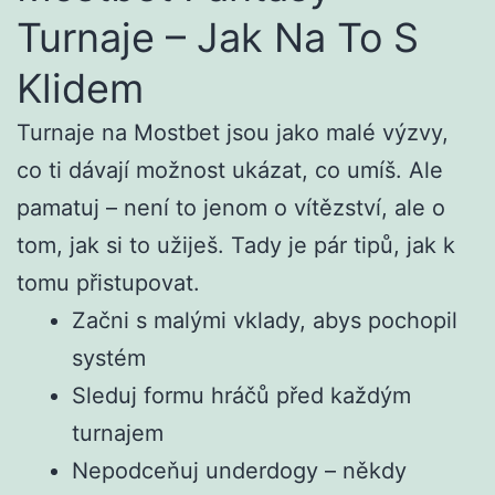
Turnaje – Jak Na To S
Klidem
Turnaje na Mostbet jsou jako malé výzvy,
co ti dávají možnost ukázat, co umíš. Ale
pamatuj – není to jenom o vítězství, ale o
tom, jak si to užiješ. Tady je pár tipů, jak k
tomu přistupovat.
Začni s malými vklady, abys pochopil
systém
Sleduj formu hráčů před každým
turnajem
Nepodceňuj underdogy – někdy