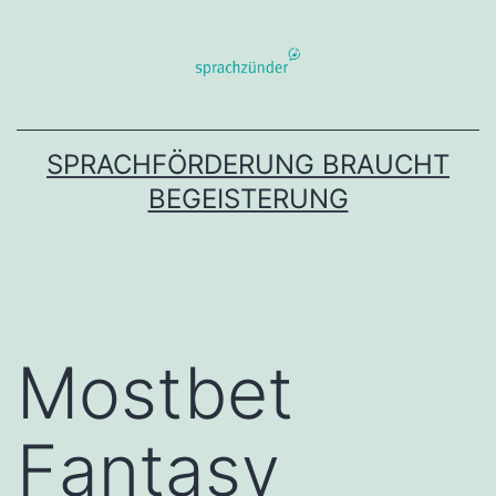
Zum
Inhalt
springen
SPRACHFÖRDERUNG BRAUCHT
BEGEISTERUNG
Mostbet
Fantasy