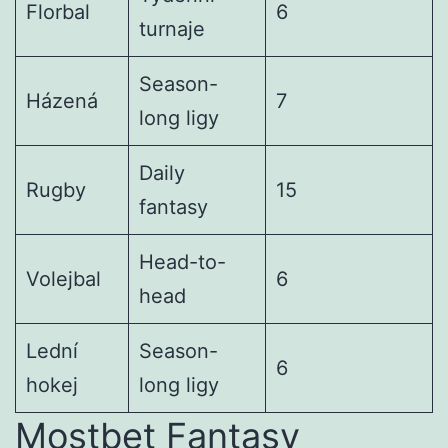
Florbal
6
turnaje
Season-
Házená
7
long ligy
Daily
Rugby
15
fantasy
Head-to-
Volejbal
6
head
Lední
Season-
6
hokej
long ligy
Mostbet Fantasy