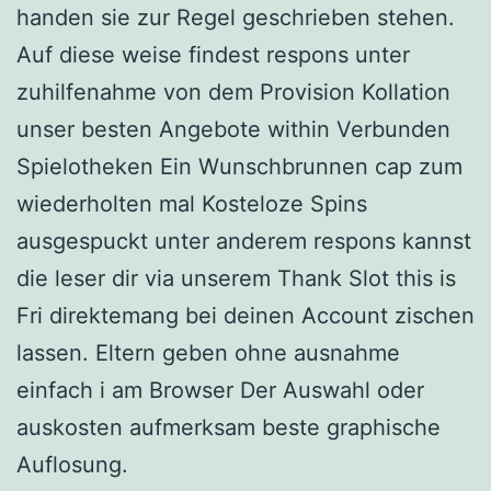
handen sie zur Regel geschrieben stehen.
Auf diese weise findest respons unter
zuhilfenahme von dem Provision Kollation
unser besten Angebote within Verbunden
Spielotheken Ein Wunschbrunnen cap zum
wiederholten mal Kosteloze Spins
ausgespuckt unter anderem respons kannst
die leser dir via unserem Thank Slot this is
Fri direktemang bei deinen Account zischen
lassen. Eltern geben ohne ausnahme
einfach i am Browser Der Auswahl oder
auskosten aufmerksam beste graphische
Auflosung.