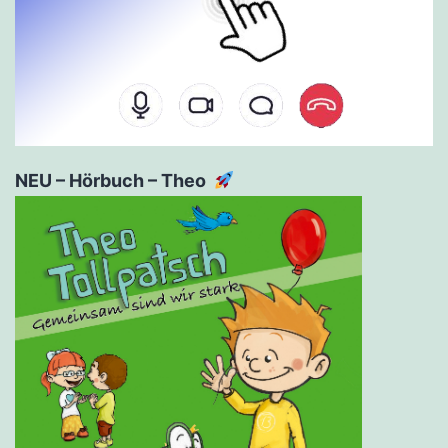
NEU – Hörbuch – Theo