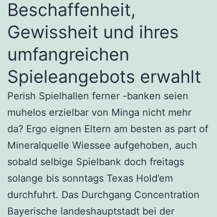
Beschaffenheit,
Gewissheit und ihres
umfangreichen
Spieleangebots erwahlt
Perish Spielhallen ferner -banken seien
muhelos erzielbar von Minga nicht mehr
da? Ergo eignen Eltern am besten as part of
Mineralquelle Wiessee aufgehoben, auch
sobald selbige Spielbank doch freitags
solange bis sonntags Texas Hold’em
durchfuhrt. Das Durchgang Concentration
Bayerische landeshauptstadt bei der