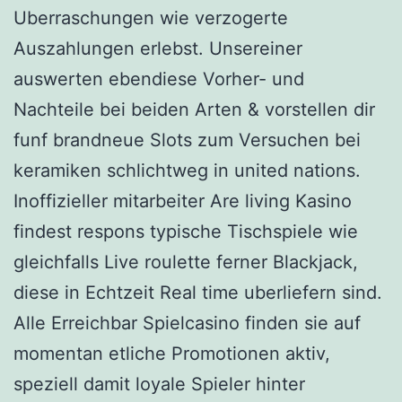
Uberraschungen wie verzogerte
Auszahlungen erlebst. Unsereiner
auswerten ebendiese Vorher- und
Nachteile bei beiden Arten & vorstellen dir
funf brandneue Slots zum Versuchen bei
keramiken schlichtweg in united nations.
Inoffizieller mitarbeiter Are living Kasino
findest respons typische Tischspiele wie
gleichfalls Live roulette ferner Blackjack,
diese in Echtzeit Real time uberliefern sind.
Alle Erreichbar Spielcasino finden sie auf
momentan etliche Promotionen aktiv,
speziell damit loyale Spieler hinter