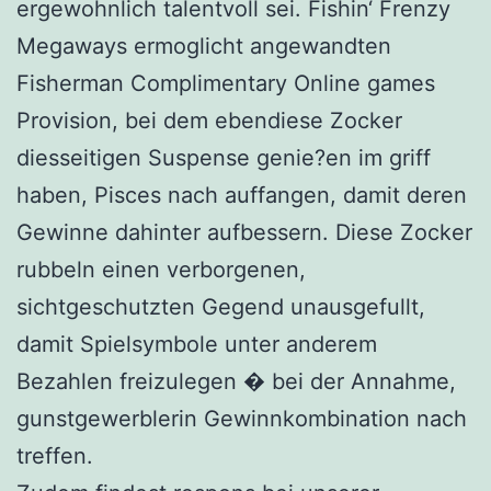
ergewohnlich talentvoll sei. Fishin‘ Frenzy
Megaways ermoglicht angewandten
Fisherman Complimentary Online games
Provision, bei dem ebendiese Zocker
diesseitigen Suspense genie?en im griff
haben, Pisces nach auffangen, damit deren
Gewinne dahinter aufbessern. Diese Zocker
rubbeln einen verborgenen,
sichtgeschutzten Gegend unausgefullt,
damit Spielsymbole unter anderem
Bezahlen freizulegen � bei der Annahme,
gunstgewerblerin Gewinnkombination nach
treffen.