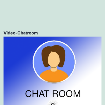
Video-Chatroom