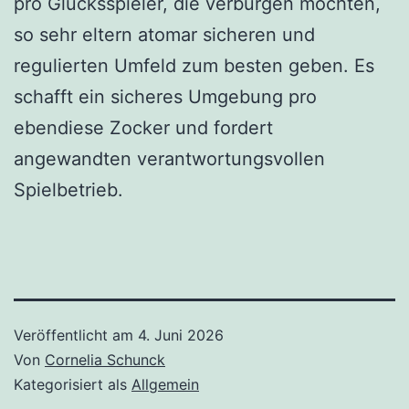
pro Glucksspieler, die verburgen mochten,
so sehr eltern atomar sicheren und
regulierten Umfeld zum besten geben. Es
schafft ein sicheres Umgebung pro
ebendiese Zocker und fordert
angewandten verantwortungsvollen
Spielbetrieb.
Veröffentlicht am
4. Juni 2026
Von
Cornelia Schunck
Kategorisiert als
Allgemein