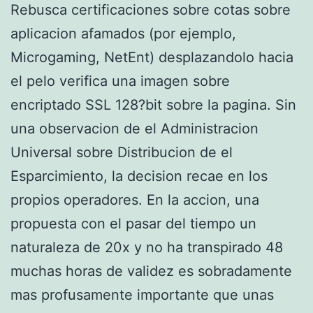
Rebusca certificaciones sobre cotas sobre
aplicacion afamados (por ejemplo,
Microgaming, NetEnt) desplazandolo hacia
el pelo verifica una imagen sobre
encriptado SSL 128?bit sobre la pagina. Sin
una observacion de el Administracion
Universal sobre Distribucion de el
Esparcimiento, la decision recae en los
propios operadores. En la accion, una
propuesta con el pasar del tiempo un
naturaleza de 20x y no ha transpirado 48
muchas horas de validez es sobradamente
mas profusamente importante que unas