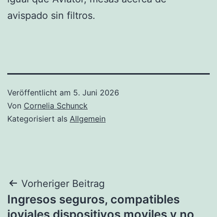
avispado sin filtros.
Veröffentlicht am
5. Juni 2026
Von
Cornelia Schunck
Kategorisiert als
Allgemein
Beitragsnavigation
Vorheriger Beitrag
Ingresos seguros, compatibles
joviales dispositivos moviles y no