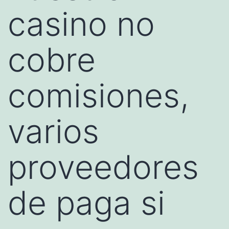
casino no
cobre
comisiones,
varios
proveedores
de paga si