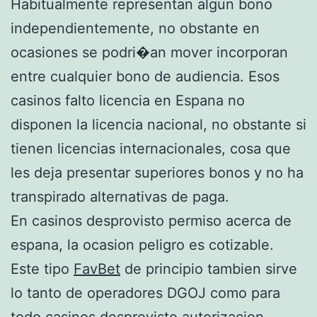
Habitualmente representan algun bono
independientemente, no obstante en
ocasiones se podri�an mover incorporan
entre cualquier bono de audiencia. Esos
casinos falto licencia en Espana no
disponen la licencia nacional, no obstante si
tienen licencias internacionales, cosa que
les deja presentar superiores bonos y no ha
transpirado alternativas de paga.
En casinos desprovisto permiso acerca de
espana, la ocasion peligro es cotizable.
Este tipo
FavBet
de principio tambien sirve
lo tanto de operadores DGOJ como para
todo casinos desprovisto autorizacion