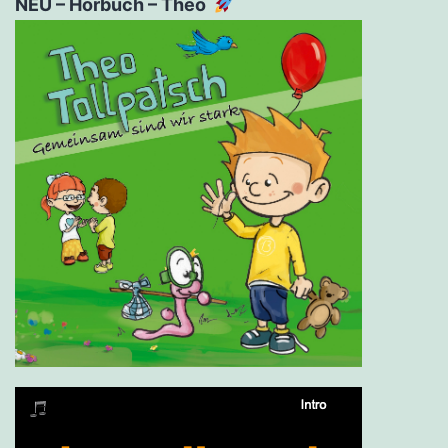
NEU – Hörbuch – Theo