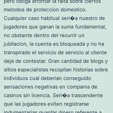
pero obliga afrontar la falta sobre ciertos
metodos de proteccion domestico.
Cualquier caso habitual seri�a nuestro de
jugadores que ganan la suma fundamental,
no obstante dentro del recurrir un
jubilacion, la cuenta es bloqueada y no ha
transpirado el servicio de servicio al cliente
deja de contestar. Gran cantidad de blogs y
sitios especialistas recopilan historias sobre
individuos cual deberian conseguido
sensaciones negativas en compania de
casinos sin licencia. Seri�a trascendente
que las jugadores eviten registrarse
indumentarias guardar dinero referente a