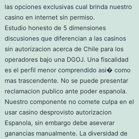
las opciones exclusivas cual brinda nuestro
casino en internet sin permiso.
Estudio honesto de 5 dimensiones
discusiones que diferencian a las casinos
sin autorizacion acerca de Chile para los
operadores bajo una DGOJ. Una fiscalidad
es el perfil menor comprendido asi� como
mas trascendente. No se puede presentar
reclamacion publico ante poder espanola.
Nuestro componente no comete culpa en el
usar casino desprovisto autorizacion
Espanola, sin embargo debe aseverar
ganancias manualmente. La diversidad de