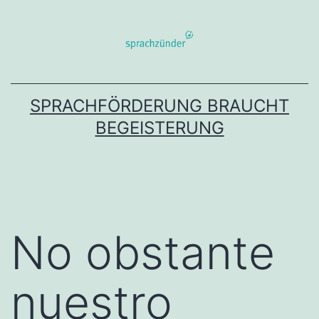
Zum
Inhalt
springen
SPRACHFÖRDERUNG BRAUCHT
BEGEISTERUNG
No obstante
nuestro