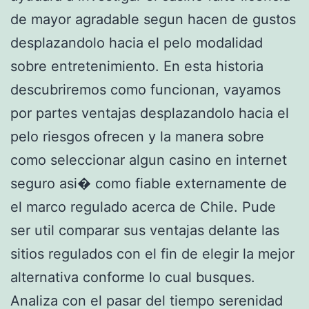
de mayor agradable segun hacen de gustos
desplazandolo hacia el pelo modalidad
sobre entretenimiento. En esta historia
descubriremos como funcionan, vayamos
por partes ventajas desplazandolo hacia el
pelo riesgos ofrecen y la manera sobre
como seleccionar algun casino en internet
seguro asi� como fiable externamente de
el marco regulado acerca de Chile. Pude
ser util comparar sus ventajas delante las
sitios regulados con el fin de elegir la mejor
alternativa conforme lo cual busques.
Analiza con el pasar del tiempo serenidad