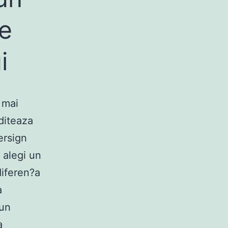
e
i
 mai
diteaza
ersign
 alegi un
diferen?a
a
 un
a