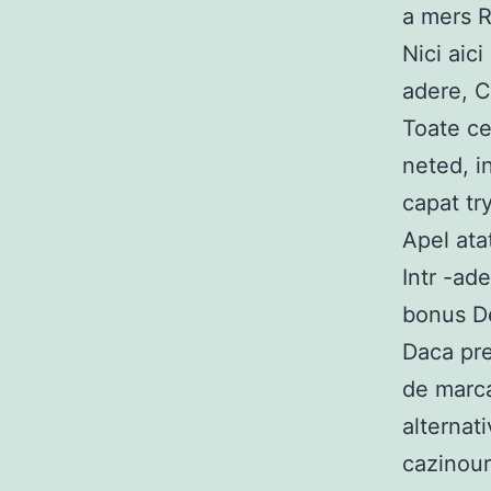
a mers R
Nici aic
adere, C
Toate ce
neted, i
capat tr
Apel ata
Intr -ad
bonus De
Daca pre
de marca
alternat
cazinouri