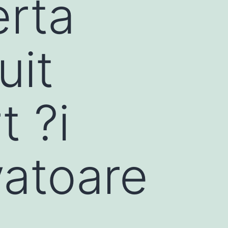
erta
uit
t ?i
vatoare