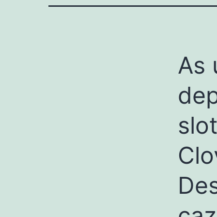
As 
dep
slo
Clo
Des
caz