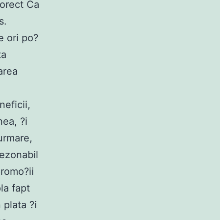
corect Ca
s.
e ori po?
ta
area
eficii,
nea, ?i
 urmare,
rezonabil
promo?ii
la fapt
 plata ?i