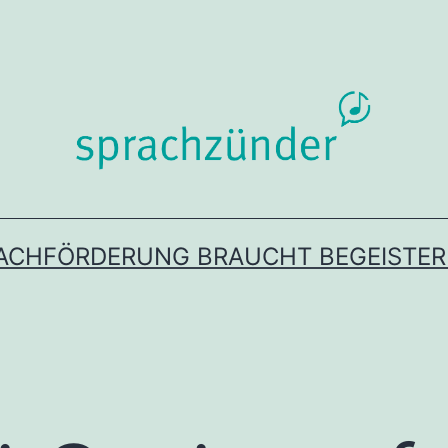
ACHFÖRDERUNG BRAUCHT BEGEISTE