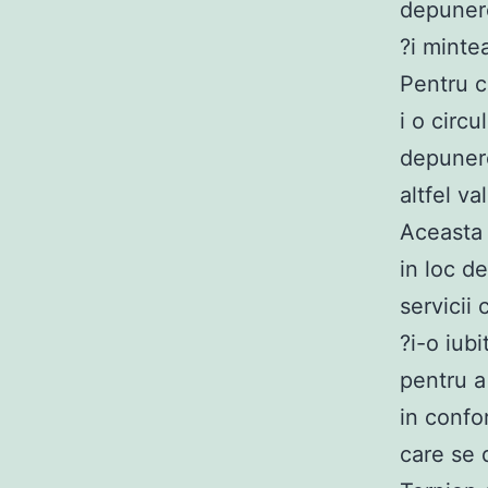
depunere
?i mintea
Pentru c
i o circu
depunere
altfel va
Aceasta 
in loc d
servicii
?i-o iub
pentru a 
in confo
care se 