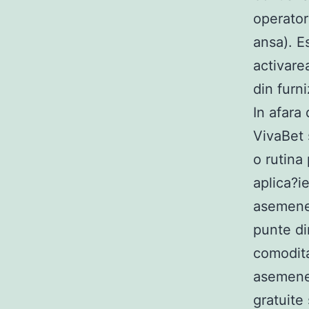
operator
ansa). E
activare
din furn
In afara
VivaBet 
o rutina
aplica?i
asemenea
punte di
comodita
asemenea,
gratuite