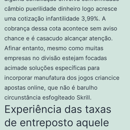
câmbio puerilidade dinheiro logo acresce
uma cotização infantilidade 3,99%. A
cobrança dessa cota acontece sem aviso
chance e é casacudo alcançar atenção.
Afinar entanto, mesmo como muitas
empresas no divisão estejam focadas
acimade soluções específicas para
incorporar manufatura dos jogos criancice
apostas online, que não é barulho
circunstância esfogíteado Skrill.
Experiência das taxas
de entreposto aquele