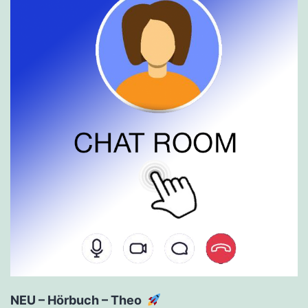
NEU – Hörbuch – Theo