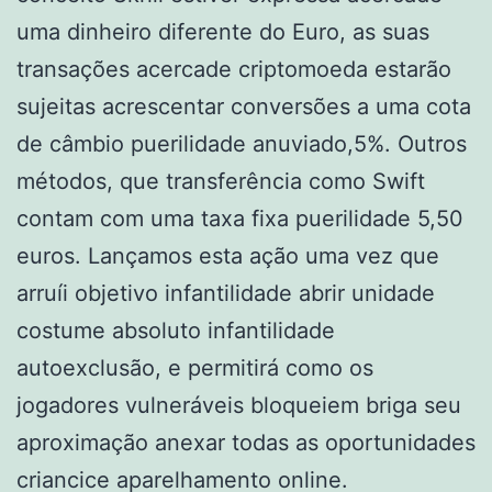
uma dinheiro diferente do Euro, as suas
transações acercade criptomoeda estarão
sujeitas acrescentar conversões a uma cota
de câmbio puerilidade anuviado,5%. Outros
métodos, que transferência como Swift
contam com uma taxa fixa puerilidade 5,50
euros. Lançamos esta ação uma vez que
arruíi objetivo infantilidade abrir unidade
costume absoluto infantilidade
autoexclusão, e permitirá como os
jogadores vulneráveis bloqueiem briga seu
aproximação anexar todas as oportunidades
criancice aparelhamento online.