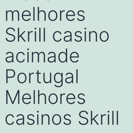
melhores
Skrill casino
acimade
Portugal
Melhores
casinos Skrill