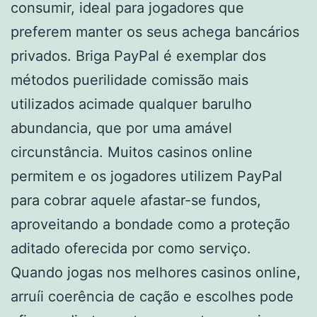
consumir, ideal para jogadores que
preferem manter os seus achega bancários
privados. Briga PayPal é exemplar dos
métodos puerilidade comissão mais
utilizados acimade qualquer barulho
abundancia, que por uma amável
circunstância. Muitos casinos online
permitem e os jogadores utilizem PayPal
para cobrar aquele afastar-se fundos,
aproveitando a bondade como a proteção
aditado oferecida por como serviço.
Quando jogas nos melhores casinos online,
arruíi coerência de cação e escolhes pode