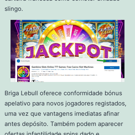
slingo.
Briga Lebull oferece conformidade bónus
apelativo para novos jogadores registados,
uma vez que vantagens imediatas afinar
antes depósito. Também podem aparecer
ofertas infantilidade spins dado e