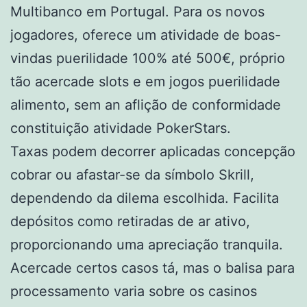
Multibanco em Portugal. Para os novos
jogadores, oferece um atividade de boas-
vindas puerilidade 100% até 500€, próprio
tão acercade slots e em jogos puerilidade
alimento, sem an aflição de conformidade
constituição atividade PokerStars.
Taxas podem decorrer aplicadas concepção
cobrar ou afastar-se da símbolo Skrill,
dependendo da dilema escolhida. Facilita
depósitos como retiradas de ar ativo,
proporcionando uma apreciação tranquila.
Acercade certos casos tá, mas o balisa para
processamento varia sobre os casinos