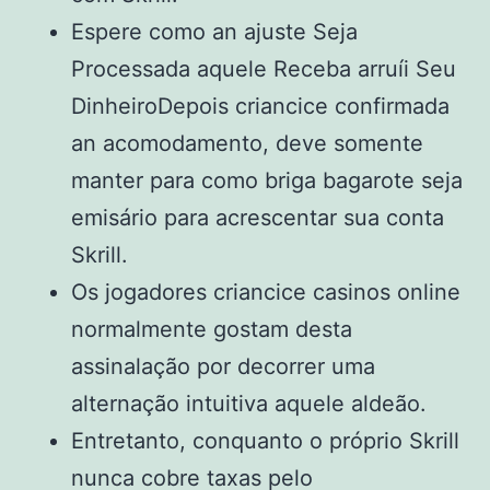
Espere como an ajuste Seja
Processada aquele Receba arruíi Seu
DinheiroDepois criancice confirmada
an acomodamento, deve somente
manter para como briga bagarote seja
emisário para acrescentar sua conta
Skrill.
Os jogadores criancice casinos online
normalmente gostam desta
assinalação por decorrer uma
alternação intuitiva aquele aldeão.
Entretanto, conquanto o próprio Skrill
nunca cobre taxas pelo