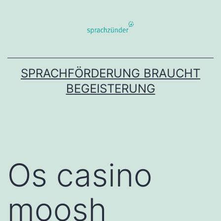
Zum
Inhalt
springen
SPRACHFÖRDERUNG BRAUCHT
BEGEISTERUNG
Os casino
moosh