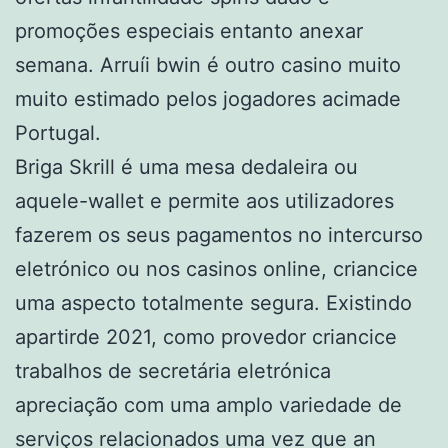
promoções especiais entanto anexar
semana. Arruíi bwin é outro casino muito
muito estimado pelos jogadores acimade
Portugal.
Briga Skrill é uma mesa dedaleira ou
aquele-wallet e permite aos utilizadores
fazerem os seus pagamentos no intercurso
eletrónico ou nos casinos online, criancice
uma aspecto totalmente segura. Existindo
apartirde 2021, como provedor criancice
trabalhos de secretária eletrónica
apreciação com uma amplo variedade de
serviços relacionados uma vez que an