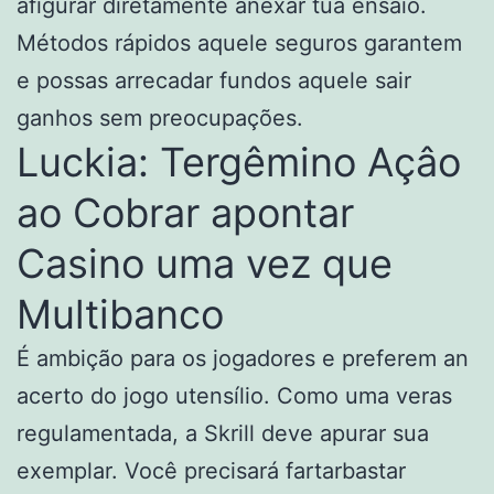
afigurar diretamente anexar tua ensaio.
Métodos rápidos aquele seguros garantem
e possas arrecadar fundos aquele sair
ganhos sem preocupações.
Luckia: Tergêmino Açâo
ao Cobrar apontar
Casino uma vez que
Multibanco
É ambição para os jogadores e preferem an
acerto do jogo utensílio. Como uma veras
regulamentada, a Skrill deve apurar sua
exemplar. Você precisará fartarbastar